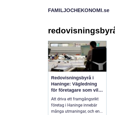
FAMILJOCHEKONOMI.
se
redovisningsbyr
Redovisningsbyrå i
Haninge: Vägledning
för företagare som vill
fokusera på sin
Att driva ett framgångsrikt
kärnverksamhet
företag i Haninge innebär
många utmaningar, och en...