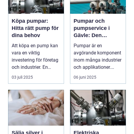
Köpa pumpar:
Pumpar och
Hitta rätt pump för
pumpservice i
dina behov
Gävle: Den
kompletta guiden
Att köpa en pump kan
Pumpar är en
för ditt behov
vara en viktig
avgörande komponent
investering för företag
inom många industrier
och industrier. En
och applikationer.
pump a...
Oavsett om...
03 juli 2025
06 juni 2025
Sälja silver i
Elektriska