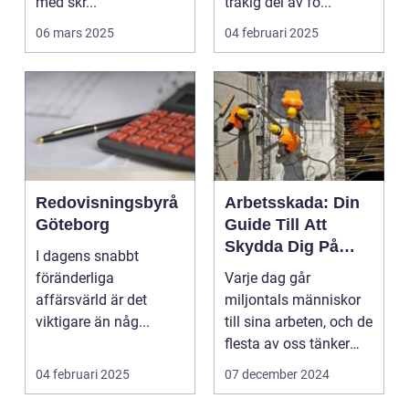
med skr...
tråkig del av fö...
06 mars 2025
04 februari 2025
Redovisningsbyrå
Arbetsskada: Din
Göteborg
Guide Till Att
Skydda Dig På
I dagens snabbt
Arbetsplatsen
föränderliga
Varje dag går
affärsvärld är det
miljontals människor
viktigare än någ...
till sina arbeten, och de
flesta av oss tänker
in...
04 februari 2025
07 december 2024