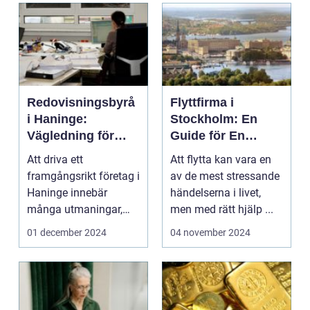
Redovisningsbyrå
Flyttfirma i
i Haninge:
Stockholm: En
Vägledning för
Guide för En
företagare som vill
Smidig Flytt
Att driva ett
Att flytta kan vara en
fokusera på sin
framgångsrikt företag i
av de mest stressande
kärnverksamhet
Haninge innebär
händelserna i livet,
många utmaningar,
men med rätt hjälp ...
och en...
01 december 2024
04 november 2024