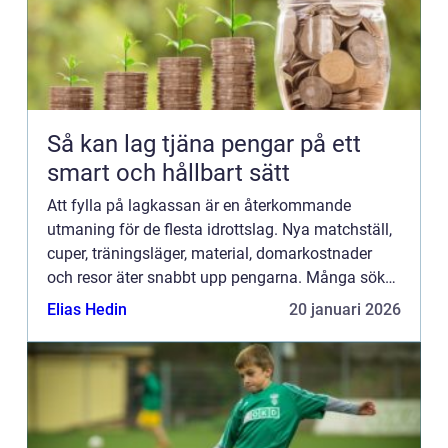
Så kan lag tjäna pengar på ett
smart och hållbart sätt
Att fylla på lagkassan är en återkommande
utmaning för de flesta idrottslag. Nya matchställ,
cuper, träningsläger, material, domarkostnader
och resor äter snabbt upp pengarna. Många söker
därför enkla och tydliga sätt att tjäna pengar lag
Elias Hedin
20 januari 2026
utan att fö...