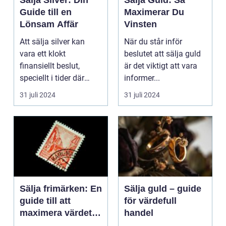
Sälja Silver: Din
Sälja Guld: Så
Guide till en
Maximerar Du
Lönsam Affär
Vinsten
Att sälja silver kan
När du står inför
vara ett klokt
beslutet att sälja guld
finansiellt beslut,
är det viktigt att vara
speciellt i tider där
informer...
marknaden vi...
31 juli 2024
31 juli 2024
Sälja frimärken: En
Sälja guld – guide
guide till att
för värdefull
maximera värdet
handel
på din samling