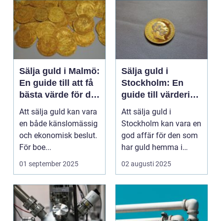
Sälja guld i Malmö:
Sälja guld i
En guide till att få
Stockholm: En
bästa värde för ditt
guide till värdering
guld
och försäljning
Att sälja guld kan vara
Att sälja guld i
en både känslomässig
Stockholm kan vara en
och ekonomisk beslut.
god affär för den som
För boe...
har guld hemma i
byr&ari...
01 september 2025
02 augusti 2025