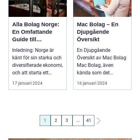
Alla Bolag Norge:
Mac Bolag – En
En Omfattande
Djupgående
Guide till
Översikt
Företagande i
Inledning: Norge är
En Djupgående
Norge
känt för sin starka och
Översikt av Mac Bolag
diversifierade ekonomi,
Mac Bolag, även
och att starta ett
kända som det
företag där k...
svenska ordet för
17 januari 2024
16 januari 2024
makthavare, är ...
1
2
3
…
41