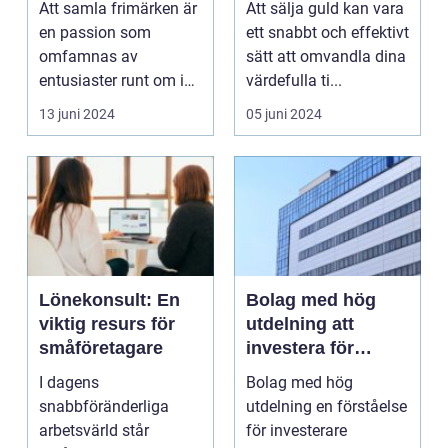
Att samla frimärken är
Att sälja guld kan vara
en passion som
ett snabbt och effektivt
omfamnas av
sätt att omvandla dina
entusiaster runt om i
värdefulla ti...
världen. F&ou...
13 juni 2024
05 juni 2024
Lönekonsult: En
Bolag med hög
viktig resurs för
utdelning att
småföretagare
investera för
långsiktig
I dagens
Bolag med hög
avkastning
snabbföränderliga
utdelning en förståelse
arbetsvärld står
för investerare