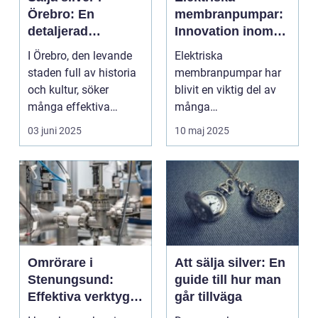
Örebro: En
membranpumpar:
detaljerad
Innovation inom
köpguide
pumpteknik
I Örebro, den levande
Elektriska
staden full av historia
membranpumpar har
och kultur, söker
blivit en viktig del av
många effektiva
många
s&au...
industriföretags
03 juni 2025
10 maj 2025
pumpsystem. D...
Omrörare i
Att sälja silver: En
Stenungsund:
guide till hur man
Effektiva verktyg
går tillväga
för