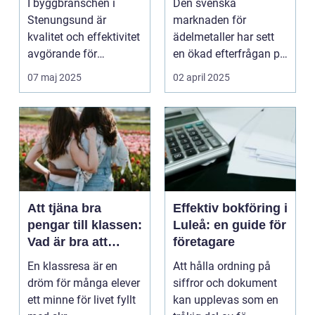
I byggbranschen i
Den svenska
betongblandning
Stenungsund är
marknaden för
kvalitet och effektivitet
ädelmetaller har sett
avgörande för
en ökad efterfrågan på
framgå...
se...
07 maj 2025
02 april 2025
Att tjäna bra
Effektiv bokföring i
pengar till klassen:
Luleå: en guide för
Vad är bra att
företagare
tänka på?
En klassresa är en
Att hålla ordning på
dröm för många elever
siffror och dokument
ett minne för livet fyllt
kan upplevas som en