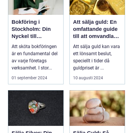
Bokföring i
Att sälja guld: En
Stockholm: Din
omfattande guide
Nyckel till
till att omvandla
Framgångsrik
dina ädelmetaller
Att sköta bokföringen
Att sälja guld kan vara
Företagsledning
till pengar
är en fundamental del
ett lönsamt beslut,
av varje företags
speciellt i tider då
verksamhet. I stor...
guldpriset är ...
01 september 2024
10 augusti 2024