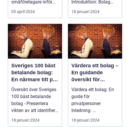
småföretagare inför...
Introduktion: Bolag
med hög utdelning har
05 april 2024
18 januari 2024
lä...
Sveriges 100 bäst
Värdera ett bolag –
betalande bolag:
En guidande
En närmare titt på
översikt för
deras popularitet
privatpersoner
Översikt över Sveriges
Värdera ett bolag: En
och ekonomiska
100 bäst betalande
guide för
prestation
bolag - Presentera
privatpersoner
vikten av att identifiera
Inledning: ...
och analyser...
18 januari 2024
18 januari 2024