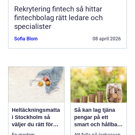
Rekrytering fintech så hittar
fintechbolag rätt ledare och
specialister
Sofia Blom
08 april 2026
Heltäckningsmatta
Så kan lag tjäna
i Stockholm så
pengar på ett
väljer du rätt för
smart och hållbart
hem och kontor
sätt
En modern
Att fylla på lagkassan