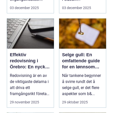
Många ...
03 december 2025
03 december 2025
Effektiv
Selge gull: En
redovisning i
omfattende guide
Örebro: En nyckel
for en lønnsom
till framgång
transaksjon
Redovisning är en av
Når tankene begynner
de viktigaste delarna i
å svirre rundt det å
att driva ett
selge gull, er det flere
framgångsrikt företag.
aspekter som b&...
I ...
29 november 2025
29 oktober 2025