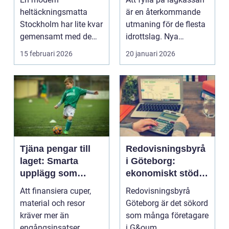
heltäckningsmatta
är en återkommande
Stockholm har lite kvar
utmaning för de flesta
gemensamt med de
idrottslag. Nya
platta, trista varianter
matchställ, cuper, ...
15 februari 2026
20 januari 2026
m...
Tjäna pengar till
Redovisningsbyrå
laget: Smarta
i Göteborg:
upplägg som
ekonomiskt stöd
håller i längden
för ditt företag
Att finansiera cuper,
Redovisningsbyrå
material och resor
Göteborg är det sökord
kräver mer än
som många företagare
engångsinsatser.
i G&oum...