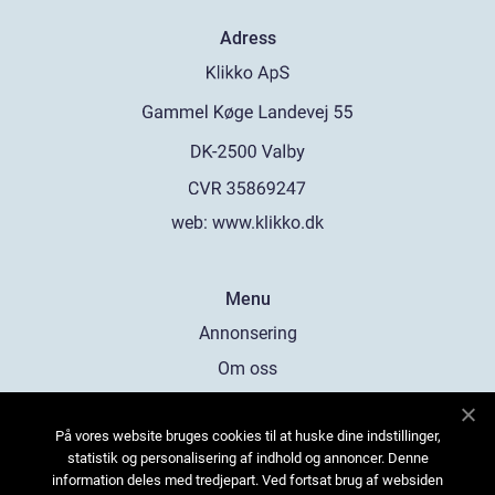
Adress
web:
www.klikko.dk
Menu
Annonsering
Om oss
Cookies
På vores website bruges cookies til at huske dine indstillinger,
Kontakta oss
statistik og personalisering af indhold og annoncer. Denne
Sitemap
information deles med tredjepart. Ved fortsat brug af websiden