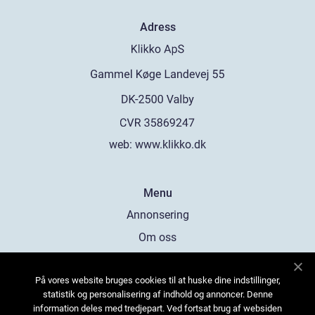
Adress
web:
www.klikko.dk
Menu
Annonsering
Om oss
Cookies
På vores website bruges cookies til at huske dine indstillinger,
Kontakta oss
statistik og personalisering af indhold og annoncer. Denne
Sitemap
information deles med tredjepart. Ved fortsat brug af websiden