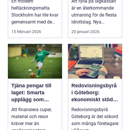
En modern
Att fylla på lagkassan
heltäckningsmatta
är en återkommande
Stockholm har lite kvar
utmaning för de flesta
gemensamt med de
idrottslag. Nya
platta, trista varianter
matchställ, cuper, ...
15 februari 2026
20 januari 2026
m...
Tjäna pengar till
Redovisningsbyrå
laget: Smarta
i Göteborg:
upplägg som
ekonomiskt stöd
håller i längden
för ditt företag
Att finansiera cuper,
Redovisningsbyrå
material och resor
Göteborg är det sökord
kräver mer än
som många företagare