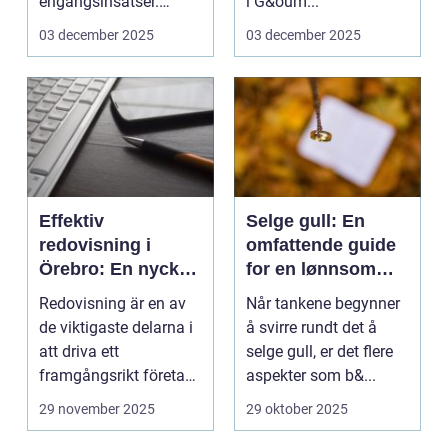
engångsinsatser.
i G&oum...
Många ...
03 december 2025
03 december 2025
Effektiv
Selge gull: En
redovisning i
omfattende guide
Örebro: En nyckel
for en lønnsom
till framgång
transaksjon
Redovisning är en av
Når tankene begynner
de viktigaste delarna i
å svirre rundt det å
att driva ett
selge gull, er det flere
framgångsrikt företag.
aspekter som b&...
I ...
29 november 2025
29 oktober 2025