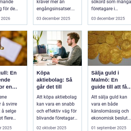
mmande
kräver mer än
sökord som mång
 för de
engångsinsatser.
företagare i
rottslag.
Många ...
G&oum...
i 2026
03 december 2025
03 december 2025
hställ,
ull: En
Köpa
Sälja guld i
ende
aktiebolag: Så
Malmö: En
or en
går det till
guide till att få
om
bästa värde för
ene
Att köpa aktiebolag
Att sälja guld kan
ksjon
ditt guld
 å svirre
kan vara en snabb
vara en både
 å selge
och effektiv väg för
känslomässig och
et flere
blivande företagare
ekonomisk beslut.
 som b&...
e...
För boe...
r 2025
02 oktober 2025
01 september 2025