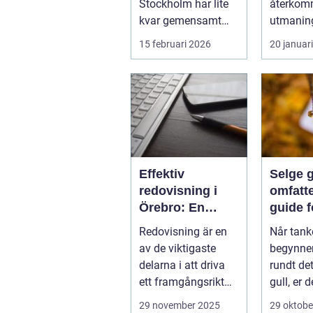
Stockholm har lite
återko
kvar gemensamt
utmaning
med de platta, trista
flesta id
15 februari 2026
20 januar
varianter m...
Nya matc
cuper, ...
Effektiv
Selge g
redovisning i
omfatt
Örebro: En
guide f
nyckel till
lønns
Redovisning är en
Når tank
framgång
transa
av de viktigaste
begynner
delarna i att driva
rundt det
ett framgångsrikt
gull, er d
företag. I ...
aspekter
29 november 2025
29 oktobe