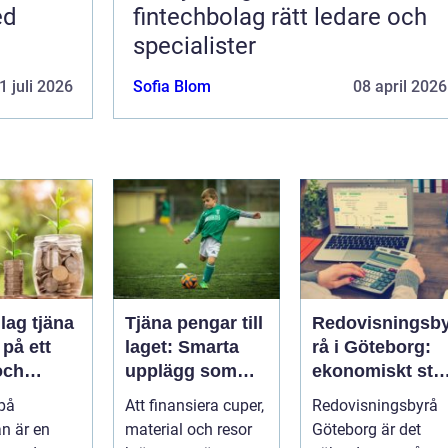
ed
fintechbolag rätt ledare och
specialister
1 juli 2026
Sofia Blom
08 april 2026
lag tjäna
Tjäna pengar till
Redovisningsb
på ett
laget: Smarta
rå i Göteborg:
och
upplägg som
ekonomiskt stö
t sätt
håller i längden
för ditt företag
 på
Att finansiera cuper,
Redovisningsbyrå
n är en
material och resor
Göteborg är det