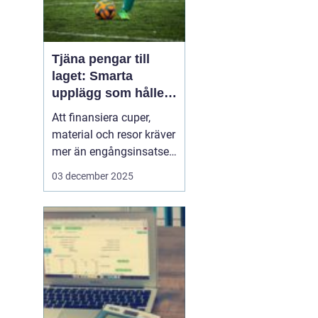
Tjäna pengar till
laget: Smarta
upplägg som håller i
längden
Att finansiera cuper,
material och resor kräver
mer än engångsinsatser.
Många lag väljer idag
03 december 2025
säljuplägg som skapar
återkommande intäkter
och lojala kunder. Fokus
ligger på vardagsvaror,
tydlig pl...