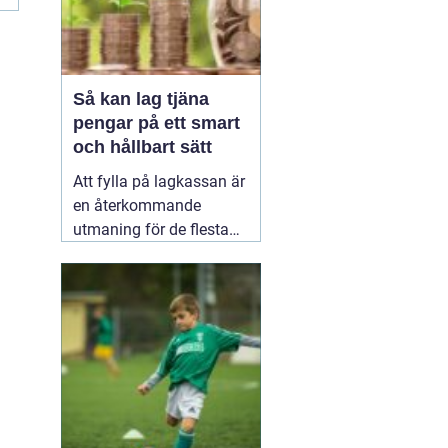
Så kan lag tjäna
pengar på ett smart
och hållbart sätt
Att fylla på lagkassan är
en återkommande
utmaning för de flesta
idrottslag. Nya
matchställ, cuper,
träningsläger, material,
domarkostnader och
resor äter snabbt upp
pengarna. Många söker
därför enkla och tydliga
sätt att
20 januari 2026