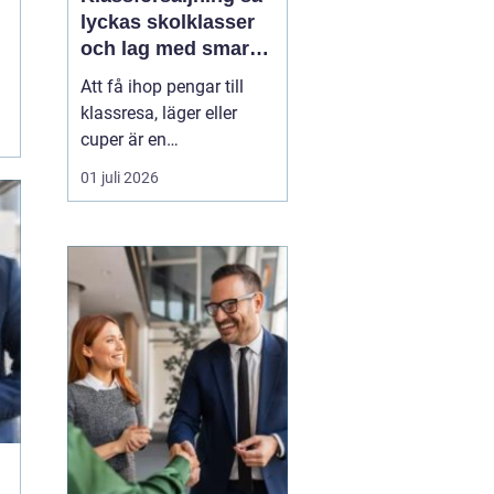
lyckas skolklasser
och lag med smarta
säljprojekt
Att få ihop pengar till
klassresa, läger eller
cuper är en
återkommande
01 juli 2026
utmaning för många
skolklasser och lag.
Samtidigt kan en
genomtänkt
Klassförsäljning
bli
mycket mer än bara ett
sätt att fylla kassan.
De...