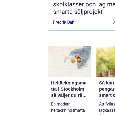
skolklasser och lag m
smarta säljprojekt
Fredrik Dahl
0
Heltäckningsma
Så kan 
tta i Stockholm
pengar 
så väljer du rätt
smart 
för hem och
hållbar
En modern
Att fylla
kontor
heltäckningsmatta
lagkassa