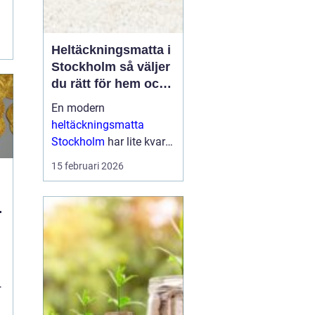
a
Heltäckningsmatta i
Stockholm så väljer
du rätt för hem och
kontor
En modern
heltäckningsmatta
Stockholm
har lite kvar
gemensamt med de
15 februari 2026
platta, trista varianter
många minns från 70-
och 80-talet. I da...