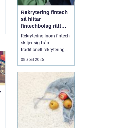
Rekrytering fintech
så hittar
fintechbolag rätt
ledare och
Rekrytering inom fintech
specialister
skiljer sig från
traditionell rekrytering
inom bank, finans eller
08 april 2026
renodlad tech.
Fintechbolag rör sig i en
miljö där teknik, affär
och reglering möts och
ofta krockar.
y
Tillväxttakten är hög,
regelverken skärps och
d
konkurrens...