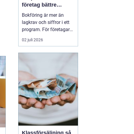
företag bättre
kontroll och
Bokföring är mer än
tryggare ekonomi
lagkrav och siffror i ett
program. För företagare i
Alvesta handlar det om
02 juli 2026
vardaglig trygghet, bättre
beslutsunderlag och mer
tid till kunderna. När
räkenskaperna är
korrekta, uppdaterade
och begripliga blir det
enklare att växa, ...
Klassförsäljning så