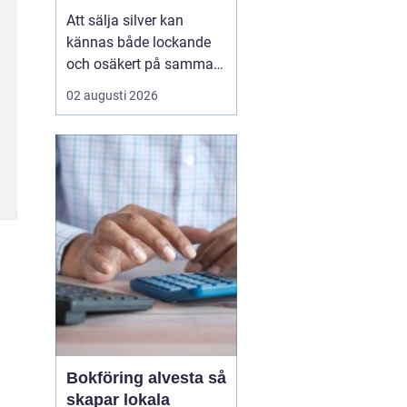
Att sälja silver kan
kännas både lockande
och osäkert på samma
gång. Många sitter på
02 augusti 2026
silversmycken, bestick
eller mynt som bara blir
liggande i ett skåp år
efter år. Frågan dyker
ofta upp: är det värt
något, och hur går en
försäljning faktiskt till?
...
Bokföring alvesta så
skapar lokala