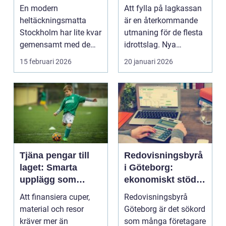
hem och kontor
sätt
En modern
Att fylla på lagkassan
heltäckningsmatta
är en återkommande
Stockholm har lite kvar
utmaning för de flesta
gemensamt med de
idrottslag. Nya
platta, trista varianter
matchställ, cuper, ...
15 februari 2026
20 januari 2026
m...
Tjäna pengar till
Redovisningsbyrå
laget: Smarta
i Göteborg:
upplägg som
ekonomiskt stöd
håller i längden
för ditt företag
Att finansiera cuper,
Redovisningsbyrå
material och resor
Göteborg är det sökord
kräver mer än
som många företagare