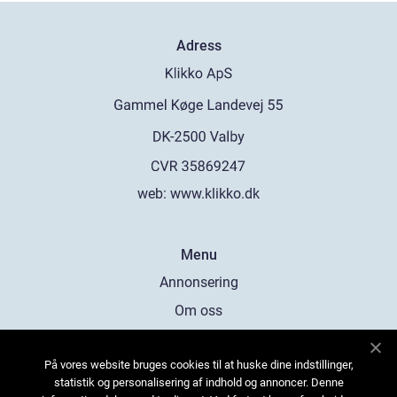
Adress
web:
www.klikko.dk
Menu
Annonsering
Om oss
Cookies
På vores website bruges cookies til at huske dine indstillinger,
Kontakta oss
statistik og personalisering af indhold og annoncer. Denne
Sitemap