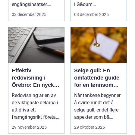
engångsinsatser.
i G&oum...
Många ...
03 december 2025
03 december 2025
Effektiv
Selge gull: En
redovisning i
omfattende guide
Örebro: En nyckel
for en lønnsom
till framgång
transaksjon
Redovisning är en av
Når tankene begynner
de viktigaste delarna i
å svirre rundt det å
att driva ett
selge gull, er det flere
framgångsrikt företag.
aspekter som b&...
I ...
29 november 2025
29 oktober 2025