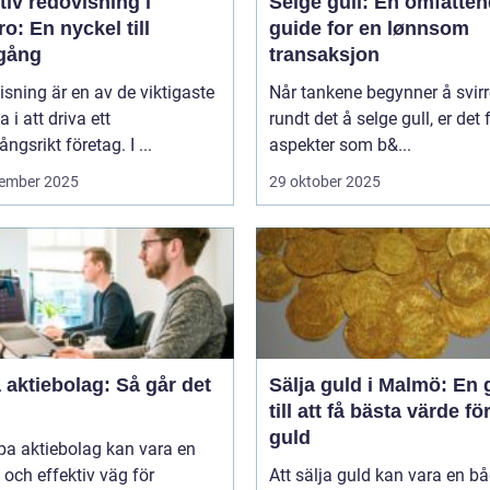
tiv redovisning i
Selge gull: En omfatte
o: En nyckel till
guide for en lønnsom
gång
transaksjon
sning är en av de viktigaste
Når tankene begynner å svirr
a i att driva ett
rundt det å selge gull, er det f
ngsrikt företag. I ...
aspekter som b&...
ember 2025
29 oktober 2025
aktiebolag: Så går det
Sälja guld i Malmö: En 
till att få bästa värde för
guld
pa aktiebolag kan vara en
och effektiv väg för
Att sälja guld kan vara en b