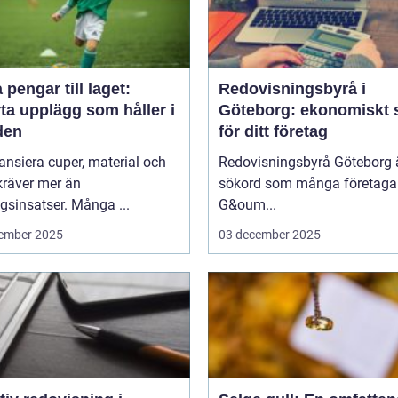
 pengar till laget:
Redovisningsbyrå i
ta upplägg som håller i
Göteborg: ekonomiskt 
den
för ditt företag
nansiera cuper, material och
Redovisningsbyrå Göteborg ä
kräver mer än
sökord som många företagar
sinsatser. Många ...
G&oum...
ember 2025
03 december 2025