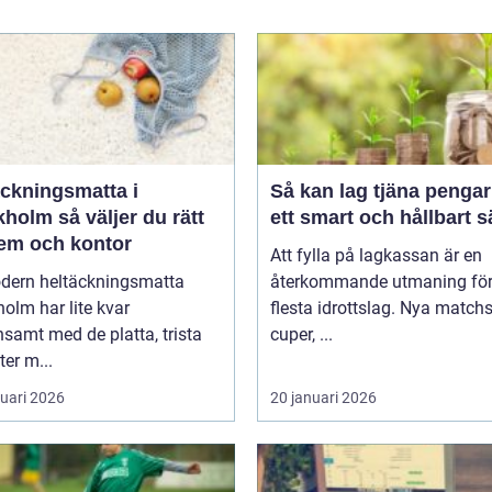
äckningsmatta i
Så kan lag tjäna pengar
holm så väljer du rätt
ett smart och hållbart s
hem och kontor
Att fylla på lagkassan är en
dern heltäckningsmatta
återkommande utmaning för
olm har lite kvar
flesta idrottslag. Nya matchst
samt med de platta, trista
cuper, ...
ter m...
ruari 2026
20 januari 2026