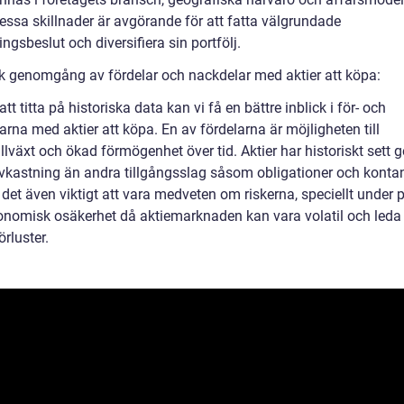
essa skillnader är avgörande för att fatta välgrundade
ingsbeslut och diversifiera sin portfölj.
sk genomgång av fördelar och nackdelar med aktier att köpa:
t titta på historiska data kan vi få en bättre inblick i för- och
rna med aktier att köpa. En av fördelarna är möjligheten till
illväxt och ökad förmögenhet över tid. Aktier har historiskt sett g
avkastning än andra tillgångsslag såsom obligationer och kontan
det även viktigt att vara medveten om riskerna, speciellt under 
nomisk osäkerhet då aktiemarknaden kan vara volatil och leda t
örluster.