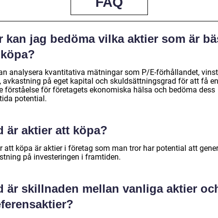
FAQ
 kan jag bedöma vilka aktier som är bä
t köpa?
an analysera kvantitativa mätningar som P/E-förhållandet, vinst
, avkastning på eget kapital och skuldsättningsgrad för att få e
re förståelse för företagets ekonomiska hälsa och bedöma dess
ida potential.
 är aktier att köpa?
r att köpa är aktier i företag som man tror har potential att gene
stning på investeringen i framtiden.
 är skillnaden mellan vanliga aktier oc
ferensaktier?