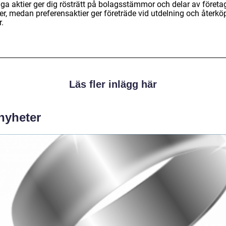
iga aktier ger dig rösträtt på bolagsstämmor och delar av företa
er, medan preferensaktier ger företräde vid utdelning och återkö
r.
Läs fler inlägg här
 nyheter