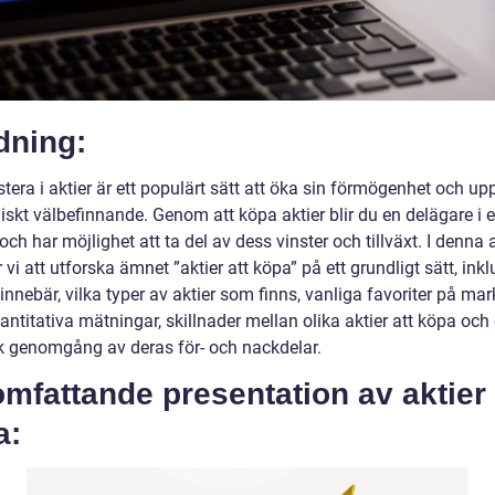
dning:
stera i aktier är ett populärt sätt att öka sin förmögenhet och u
skt välbefinnande. Genom att köpa aktier blir du en delägare i e
och har möjlighet att ta del av dess vinster och tillväxt. I denna a
i att utforska ämnet ”aktier att köpa” på ett grundligt sätt, inkl
innebär, vilka typer av aktier som finns, vanliga favoriter på m
ntitativa mätningar, skillnader mellan olika aktier att köpa och
sk genomgång av deras för- och nackdelar.
mfattande presentation av aktier 
a: