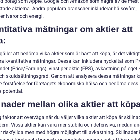
d bolag som Apple, Google och Amazon som några av de mest
aktade aktierna. Andra populära branscher inkluderar hälsovård,
ntvaror och energi.
titativa mätningar om aktier att
a:
gäller att bedöma vilka aktier som är bäst att köpa, är det viktigt
ra kvantitativa mätningar. Dessa kan inkludera nyckeltal som P
ndet (Price/Earnings), vinst per aktie (EPS), avkastning på eget 
ch skuldsättningsgrad. Genom att analysera dessa mätningar k
re förståelse för företagets ekonomiska hälsa och bedöma dess
 potential.
lnader mellan olika aktier att köpa
g faktor att överväga när du väljer vilka aktier att köpa är skilln
dem. Vissa aktier kan vara mer stabila och defensiva, medan an
r riskfyllda men med högre möjlighet till avkastning. Skillnader
innas i företagets bransch, geografiska närvaro och affärsmodell