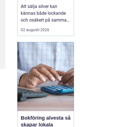
Att sälja silver kan
kännas både lockande
och osäkert på samma
gång. Många sitter på
02 augusti 2026
silversmycken, bestick
eller mynt som bara blir
liggande i ett skåp år
efter år. Frågan dyker
ofta upp: är det värt
något, och hur går en
försäljning faktiskt till?
...
Bokföring alvesta så
skapar lokala