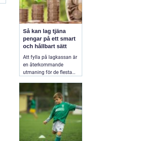
Så kan lag tjäna
pengar på ett smart
och hållbart sätt
Att fylla på lagkassan är
en återkommande
utmaning för de flesta
idrottslag. Nya
matchställ, cuper,
träningsläger, material,
domarkostnader och
resor äter snabbt upp
pengarna. Många söker
därför enkla och tydliga
sätt att
20 januari 2026