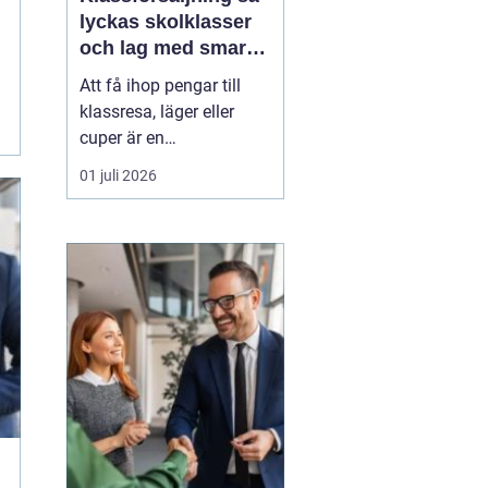
lyckas skolklasser
och lag med smarta
säljprojekt
Att få ihop pengar till
klassresa, läger eller
cuper är en
återkommande
01 juli 2026
utmaning för många
skolklasser och lag.
Samtidigt kan en
genomtänkt
Klassförsäljning
bli
mycket mer än bara ett
sätt att fylla kassan.
De...