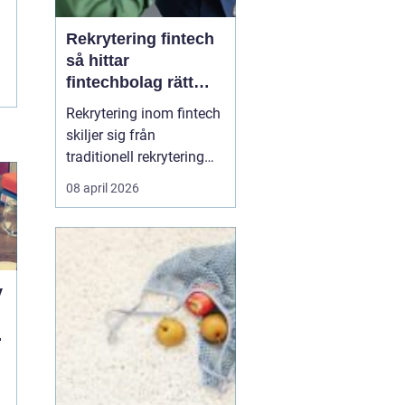
Rekrytering fintech
så hittar
fintechbolag rätt
ledare och
Rekrytering inom fintech
specialister
skiljer sig från
traditionell rekrytering
inom bank, finans eller
08 april 2026
renodlad tech.
Fintechbolag rör sig i en
miljö där teknik, affär
och reglering möts och
ofta krockar.
y
Tillväxttakten är hög,
regelverken skärps och
d
konkurrens...