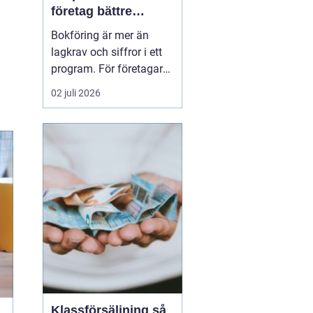
företag bättre
kontroll och
Bokföring är mer än
tryggare ekonomi
lagkrav och siffror i ett
program. För företagare i
Alvesta handlar det om
02 juli 2026
vardaglig trygghet, bättre
beslutsunderlag och mer
tid till kunderna. När
räkenskaperna är
korrekta, uppdaterade
och begripliga blir det
enklare att växa, ...
Klassförsäljning så