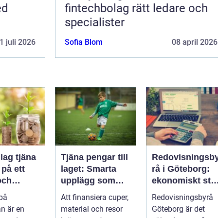
ed
fintechbolag rätt ledare och
specialister
1 juli 2026
Sofia Blom
08 april 2026
lag tjäna
Tjäna pengar till
Redovisningsb
på ett
laget: Smarta
rå i Göteborg:
och
upplägg som
ekonomiskt stö
t sätt
håller i längden
för ditt företag
 på
Att finansiera cuper,
Redovisningsbyrå
n är en
material och resor
Göteborg är det