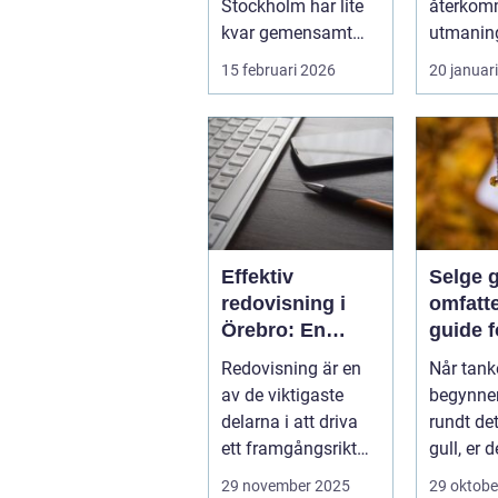
Stockholm har lite
återko
kvar gemensamt
utmaning
med de platta, trista
flesta id
15 februari 2026
20 januar
varianter m...
Nya matc
cuper, ...
Effektiv
Selge g
redovisning i
omfatt
Örebro: En
guide f
nyckel till
lønns
Redovisning är en
Når tank
framgång
transa
av de viktigaste
begynner
delarna i att driva
rundt det
ett framgångsrikt
gull, er d
företag. I ...
aspekter
29 november 2025
29 oktobe