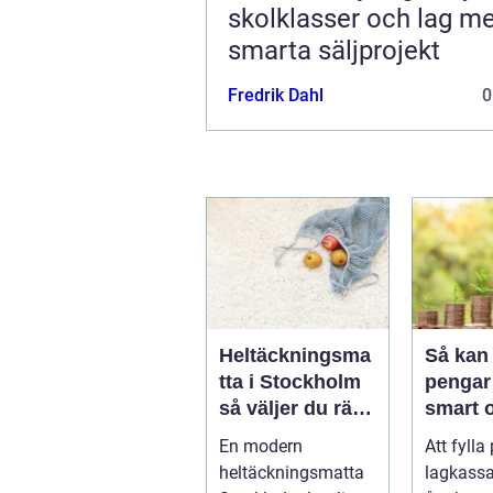
skolklasser och lag m
smarta säljprojekt
Fredrik Dahl
0
Heltäckningsma
Så kan 
tta i Stockholm
pengar 
så väljer du rätt
smart 
för hem och
hållbar
En modern
Att fylla
kontor
heltäckningsmatta
lagkassa