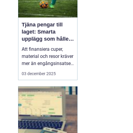
Tjäna pengar till
laget: Smarta
upplägg som håller i
längden
Att finansiera cuper,
material och resor kräver
mer än engångsinsatser.
Många lag väljer idag
03 december 2025
säljuplägg som skapar
återkommande intäkter
och lojala kunder. Fokus
ligger på vardagsvaror,
tydlig pl...