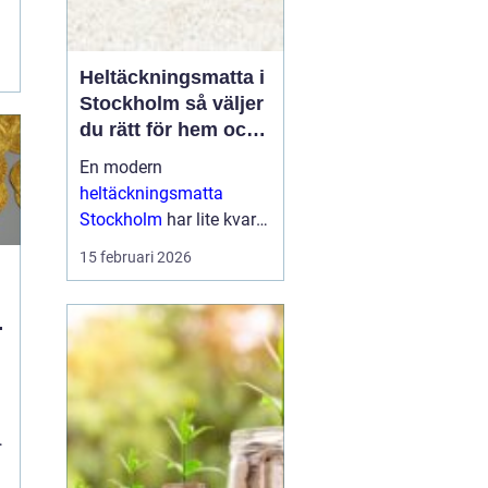
a
Heltäckningsmatta i
Stockholm så väljer
du rätt för hem och
kontor
En modern
heltäckningsmatta
Stockholm
har lite kvar
gemensamt med de
15 februari 2026
platta, trista varianter
många minns från 70-
och 80-talet. I da...