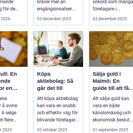
mmande
kräver mer än
sökord som mång
 för de
engångsinsatser.
företagare i
rottslag.
Många ...
G&oum...
i 2026
03 december 2025
03 december 2025
hställ,
ull: En
Köpa
Sälja guld i
ende
aktiebolag: Så
Malmö: En
or en
går det till
guide till att få
om
bästa värde för
ene
Att köpa aktiebolag
Att sälja guld kan
ksjon
ditt guld
 å svirre
kan vara en snabb
vara en både
 å selge
och effektiv väg för
känslomässig och
et flere
blivande företagare
ekonomisk beslut.
 som b&...
e...
För boe...
r 2025
02 oktober 2025
01 september 2025