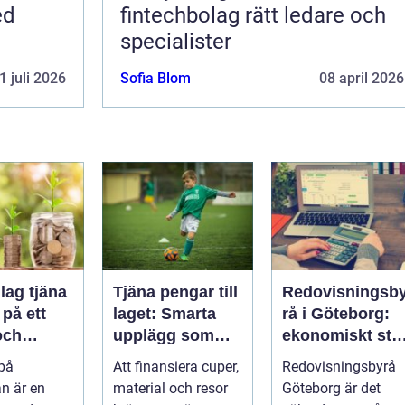
ed
fintechbolag rätt ledare och
specialister
1 juli 2026
Sofia Blom
08 april 2026
lag tjäna
Tjäna pengar till
Redovisningsb
på ett
laget: Smarta
rå i Göteborg:
och
upplägg som
ekonomiskt stö
t sätt
håller i längden
för ditt företag
 på
Att finansiera cuper,
Redovisningsbyrå
n är en
material och resor
Göteborg är det