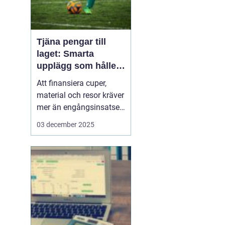
Tjäna pengar till
laget: Smarta
upplägg som håller i
längden
Att finansiera cuper,
material och resor kräver
mer än engångsinsatser.
Många lag väljer idag
03 december 2025
säljuplägg som skapar
återkommande intäkter
och lojala kunder. Fokus
ligger på vardagsvaror,
tydlig pl...