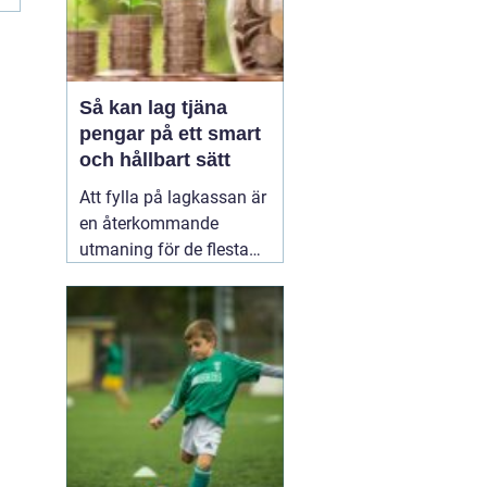
Så kan lag tjäna
pengar på ett smart
och hållbart sätt
Att fylla på lagkassan är
en återkommande
utmaning för de flesta
idrottslag. Nya
matchställ, cuper,
träningsläger, material,
domarkostnader och
resor äter snabbt upp
pengarna. Många söker
därför enkla och tydliga
sätt att
20 januari 2026