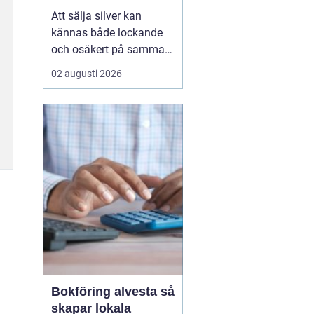
Att sälja silver kan
kännas både lockande
och osäkert på samma
gång. Många sitter på
02 augusti 2026
silversmycken, bestick
eller mynt som bara blir
liggande i ett skåp år
efter år. Frågan dyker
ofta upp: är det värt
något, och hur går en
försäljning faktiskt till?
...
Bokföring alvesta så
skapar lokala