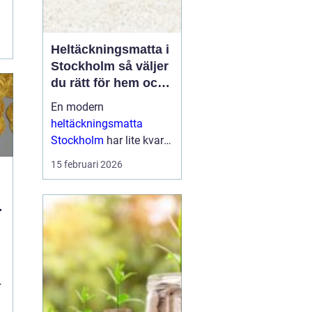
a
Heltäckningsmatta i
Stockholm så väljer
du rätt för hem och
kontor
En modern
heltäckningsmatta
Stockholm
har lite kvar
gemensamt med de
15 februari 2026
platta, trista varianter
många minns från 70-
och 80-talet. I da...