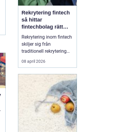
Rekrytering fintech
så hittar
fintechbolag rätt
ledare och
Rekrytering inom fintech
specialister
skiljer sig från
traditionell rekrytering
inom bank, finans eller
08 april 2026
renodlad tech.
Fintechbolag rör sig i en
miljö där teknik, affär
och reglering möts och
ofta krockar.
y
Tillväxttakten är hög,
regelverken skärps och
d
konkurrens...