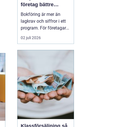
företag bättre
kontroll och
Bokföring är mer än
tryggare ekonomi
lagkrav och siffror i ett
program. För företagare i
Alvesta handlar det om
02 juli 2026
vardaglig trygghet, bättre
beslutsunderlag och mer
tid till kunderna. När
räkenskaperna är
korrekta, uppdaterade
och begripliga blir det
enklare att växa, ...
Klassförsäljning så