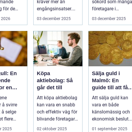
mmande
kräver mer än
sökord som mång
 för de
engångsinsatser.
företagare i
rottslag.
Många ...
G&oum...
i 2026
03 december 2025
03 december 2025
hställ,
ull: En
Köpa
Sälja guld i
ende
aktiebolag: Så
Malmö: En
or en
går det till
guide till att få
om
bästa värde för
ene
Att köpa aktiebolag
Att sälja guld kan
ksjon
ditt guld
 å svirre
kan vara en snabb
vara en både
 å selge
och effektiv väg för
känslomässig och
et flere
blivande företagare
ekonomisk beslut.
 som b&...
e...
För boe...
r 2025
02 oktober 2025
01 september 2025