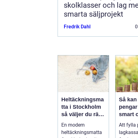
skolklasser och lag m
smarta säljprojekt
Fredrik Dahl
0
Heltäckningsma
Så kan 
tta i Stockholm
pengar 
så väljer du rätt
smart 
för hem och
hållbar
En modern
Att fylla
kontor
heltäckningsmatta
lagkassa