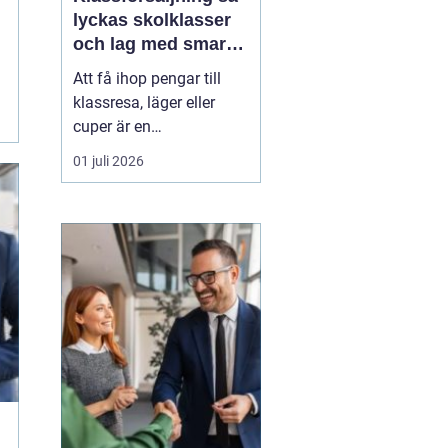
lyckas skolklasser
och lag med smarta
säljprojekt
Att få ihop pengar till
klassresa, läger eller
cuper är en
återkommande
01 juli 2026
utmaning för många
skolklasser och lag.
Samtidigt kan en
genomtänkt
Klassförsäljning
bli
mycket mer än bara ett
sätt att fylla kassan.
De...