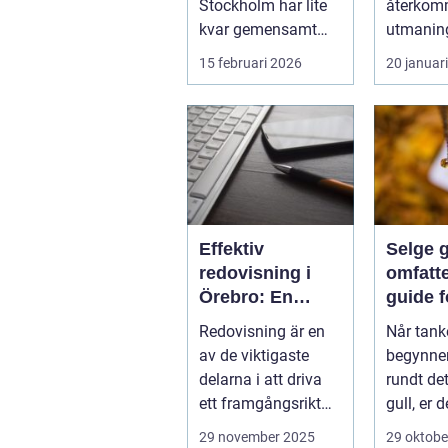
Stockholm har lite
återko
kvar gemensamt
utmaning
med de platta, trista
flesta id
15 februari 2026
20 januar
varianter m...
Nya matc
cuper, ...
Effektiv
Selge g
redovisning i
omfatt
Örebro: En
guide f
nyckel till
lønns
Redovisning är en
Når tank
framgång
transa
av de viktigaste
begynner
delarna i att driva
rundt det
ett framgångsrikt
gull, er d
företag. I ...
aspekter
29 november 2025
29 oktobe