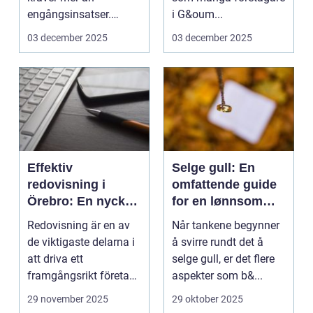
engångsinsatser.
i G&oum...
Många ...
03 december 2025
03 december 2025
Effektiv
Selge gull: En
redovisning i
omfattende guide
Örebro: En nyckel
for en lønnsom
till framgång
transaksjon
Redovisning är en av
Når tankene begynner
de viktigaste delarna i
å svirre rundt det å
att driva ett
selge gull, er det flere
framgångsrikt företag.
aspekter som b&...
I ...
29 november 2025
29 oktober 2025