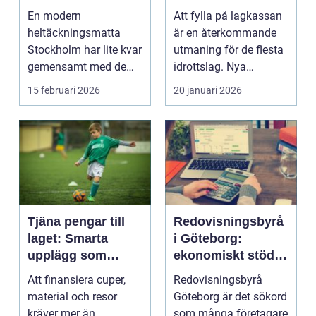
hem och kontor
sätt
En modern
Att fylla på lagkassan
heltäckningsmatta
är en återkommande
Stockholm har lite kvar
utmaning för de flesta
gemensamt med de
idrottslag. Nya
platta, trista varianter
matchställ, cuper, ...
15 februari 2026
20 januari 2026
m...
Tjäna pengar till
Redovisningsbyrå
laget: Smarta
i Göteborg:
upplägg som
ekonomiskt stöd
håller i längden
för ditt företag
Att finansiera cuper,
Redovisningsbyrå
material och resor
Göteborg är det sökord
kräver mer än
som många företagare