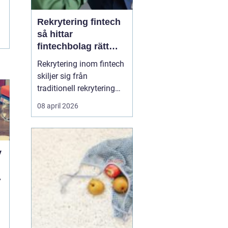
Rekrytering fintech
så hittar
fintechbolag rätt
ledare och
Rekrytering inom fintech
specialister
skiljer sig från
traditionell rekrytering
inom bank, finans eller
08 april 2026
renodlad tech.
Fintechbolag rör sig i en
miljö där teknik, affär
och reglering möts och
y
ofta krockar.
Tillväxttakten är hög,
d
regelverken skärps och
konkurrens...
a