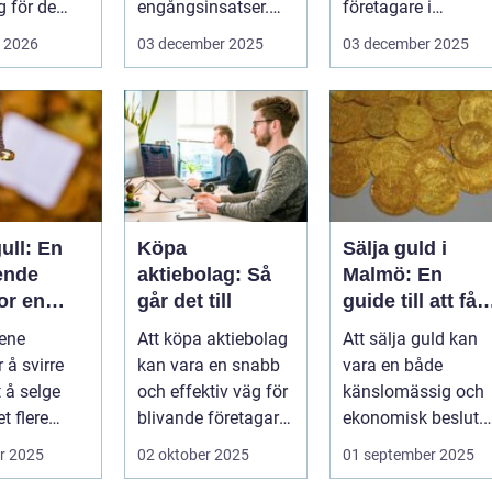
 för de
engångsinsatser.
företagare i
rottslag.
Många ...
G&oum...
i 2026
03 december 2025
03 december 2025
hställ,
ull: En
Köpa
Sälja guld i
ende
aktiebolag: Så
Malmö: En
or en
går det till
guide till att få
om
bästa värde för
ene
Att köpa aktiebolag
Att sälja guld kan
ksjon
ditt guld
 å svirre
kan vara en snabb
vara en både
 å selge
och effektiv väg för
känslomässig och
et flere
blivande företagare
ekonomisk beslut.
 som b&...
e...
För boe...
r 2025
02 oktober 2025
01 september 2025