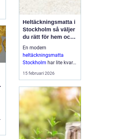
Heltäckningsmatta i
Stockholm så väljer
du rätt för hem och
kontor
En modern
heltäckningsmatta
Stockholm
har lite kvar
gemensamt med de
15 februari 2026
platta, trista varianter
många minns från 70-
och 80-talet. I da...