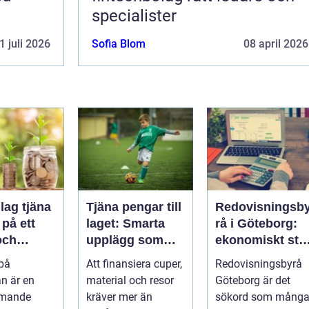
specialister
1 juli 2026
Sofia Blom
08 april 2026
lag tjäna
Tjäna pengar till
Redovisningsb
på ett
laget: Smarta
rå i Göteborg:
och
upplägg som
ekonomiskt stö
t sätt
håller i längden
för ditt företag
 på
Att finansiera cuper,
Redovisningsbyrå
n är en
material och resor
Göteborg är det
mmande
kräver mer än
sökord som mång