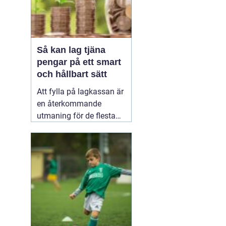
Så kan lag tjäna
pengar på ett smart
och hållbart sätt
Att fylla på lagkassan är
en återkommande
utmaning för de flesta
idrottslag. Nya
matchställ, cuper,
träningsläger, material,
domarkostnader och
resor äter snabbt upp
pengarna. Många söker
därför enkla och tydliga
sätt att
20 januari 2026