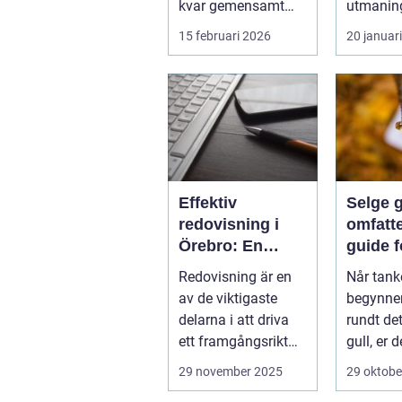
kvar gemensamt
utmaning
med de platta, trista
flesta id
15 februari 2026
20 januar
varianter m...
Nya matc
cuper, ...
Effektiv
Selge g
redovisning i
omfatt
Örebro: En
guide f
nyckel till
lønns
Redovisning är en
Når tank
framgång
transa
av de viktigaste
begynner
delarna i att driva
rundt det
ett framgångsrikt
gull, er d
företag. I ...
aspekter
29 november 2025
29 oktobe