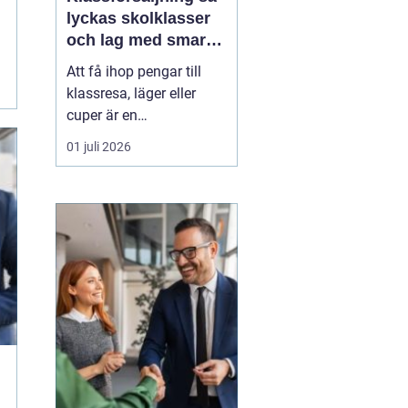
lyckas skolklasser
och lag med smarta
säljprojekt
Att få ihop pengar till
klassresa, läger eller
cuper är en
återkommande
01 juli 2026
utmaning för många
skolklasser och lag.
Samtidigt kan en
genomtänkt
Klassförsäljning
bli
mycket mer än bara ett
sätt att fylla kassan.
De...