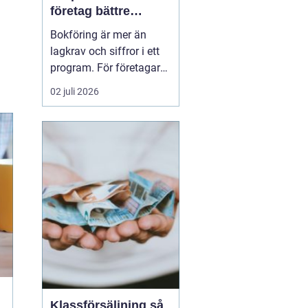
företag bättre
kontroll och
Bokföring är mer än
tryggare ekonomi
lagkrav och siffror i ett
program. För företagare i
Alvesta handlar det om
02 juli 2026
vardaglig trygghet, bättre
beslutsunderlag och mer
tid till kunderna. När
räkenskaperna är
korrekta, uppdaterade
och begripliga blir det
enklare att växa, ...
Klassförsäljning så