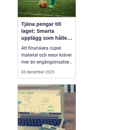
Tjäna pengar till
laget: Smarta
upplägg som håller i
längden
Att finansiera cuper,
material och resor kräver
mer än engångsinsatser.
Många lag väljer idag
03 december 2025
säljuplägg som skapar
återkommande intäkter
och lojala kunder. Fokus
ligger på vardagsvaror,
tydlig pl...