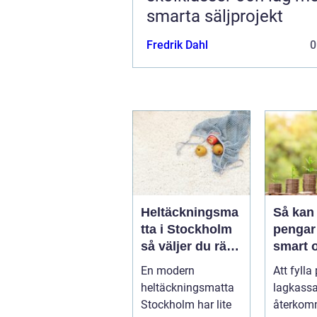
smarta säljprojekt
Fredrik Dahl
0
Heltäckningsma
Så kan 
tta i Stockholm
pengar 
så väljer du rätt
smart 
för hem och
hållbar
En modern
Att fylla
kontor
heltäckningsmatta
lagkassa
Stockholm har lite
återko