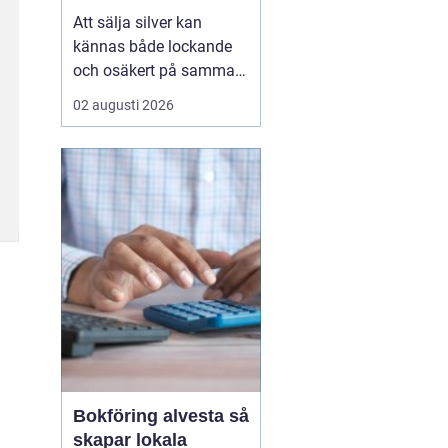
Att sälja silver kan
kännas både lockande
och osäkert på samma
gång. Många sitter på
02 augusti 2026
silversmycken, bestick
eller mynt som bara blir
liggande i ett skåp år
efter år. Frågan dyker
ofta upp: är det värt
något, och hur går en
försäljning faktiskt till?
...
Bokföring alvesta så
skapar lokala