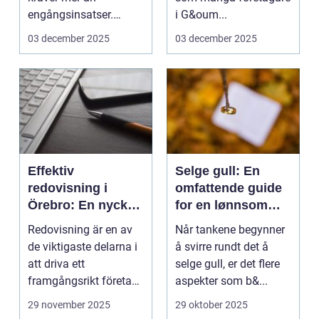
engångsinsatser.
i G&oum...
Många ...
03 december 2025
03 december 2025
Effektiv
Selge gull: En
redovisning i
omfattende guide
Örebro: En nyckel
for en lønnsom
till framgång
transaksjon
Redovisning är en av
Når tankene begynner
de viktigaste delarna i
å svirre rundt det å
att driva ett
selge gull, er det flere
framgångsrikt företag.
aspekter som b&...
I ...
29 november 2025
29 oktober 2025