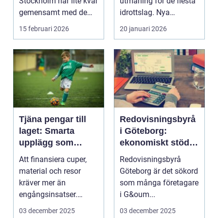
Stockholm har lite kvar
utmaning för de flesta
gemensamt med de
idrottslag. Nya
platta, trista varianter
matchställ, cuper, ...
15 februari 2026
20 januari 2026
m...
Tjäna pengar till
Redovisningsbyrå
laget: Smarta
i Göteborg:
upplägg som
ekonomiskt stöd
håller i längden
för ditt företag
Att finansiera cuper,
Redovisningsbyrå
material och resor
Göteborg är det sökord
kräver mer än
som många företagare
engångsinsatser.
i G&oum...
Många ...
03 december 2025
03 december 2025