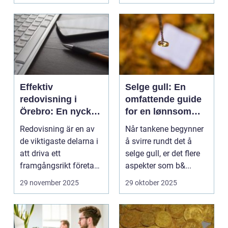
Effektiv
Selge gull: En
redovisning i
omfattende guide
Örebro: En nyckel
for en lønnsom
till framgång
transaksjon
Redovisning är en av
Når tankene begynner
de viktigaste delarna i
å svirre rundt det å
att driva ett
selge gull, er det flere
framgångsrikt företag.
aspekter som b&...
I ...
29 november 2025
29 oktober 2025