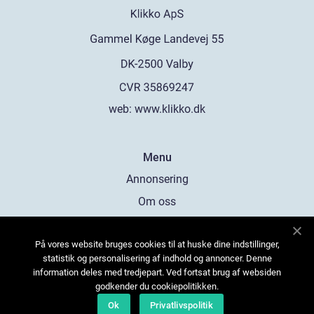
web:
www.klikko.dk
Menu
Annonsering
Om oss
Cookies
På vores website bruges cookies til at huske dine indstillinger,
Kontakta oss
statistik og personalisering af indhold og annoncer. Denne
Sitemap
information deles med tredjepart. Ved fortsat brug af websiden
godkender du cookiepolitikken.
Ok
Privatlivspolitik