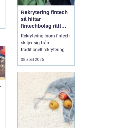
Rekrytering fintech
så hittar
fintechbolag rätt
ledare och
Rekrytering inom fintech
specialister
skiljer sig från
traditionell rekrytering
inom bank, finans eller
08 april 2026
renodlad tech.
Fintechbolag rör sig i en
miljö där teknik, affär
och reglering möts och
y
ofta krockar.
Tillväxttakten är hög,
d
regelverken skärps och
konkurrens...
a