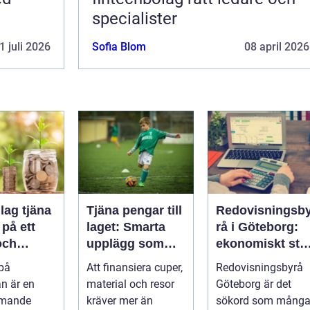
specialister
1 juli 2026
Sofia Blom
08 april 2026
lag tjäna
Tjäna pengar till
Redovisningsb
på ett
laget: Smarta
rå i Göteborg:
och
upplägg som
ekonomiskt stö
t sätt
håller i längden
för ditt företag
 på
Att finansiera cuper,
Redovisningsbyrå
n är en
material och resor
Göteborg är det
mmande
kräver mer än
sökord som mång