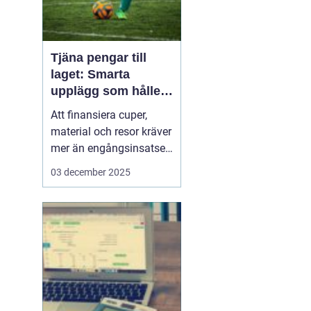
Tjäna pengar till
laget: Smarta
upplägg som håller i
längden
Att finansiera cuper,
material och resor kräver
mer än engångsinsatser.
Många lag väljer idag
03 december 2025
säljuplägg som skapar
återkommande intäkter
och lojala kunder. Fokus
ligger på vardagsvaror,
tydlig pl...