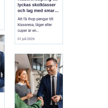
lyckas skolklasser
och lag med smarta
säljprojekt
Att få ihop pengar till
klassresa, läger eller
cuper är en
återkommande
01 juli 2026
utmaning för många
skolklasser och lag.
Samtidigt kan en
genomtänkt
Klassförsäljning
bli
mycket mer än bara ett
sätt att fylla kassan.
De...