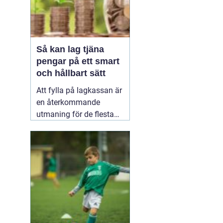
Så kan lag tjäna
pengar på ett smart
och hållbart sätt
Att fylla på lagkassan är
en återkommande
utmaning för de flesta
idrottslag. Nya
matchställ, cuper,
träningsläger, material,
domarkostnader och
resor äter snabbt upp
pengarna. Många söker
därför enkla och tydliga
sätt att
20 januari 2026