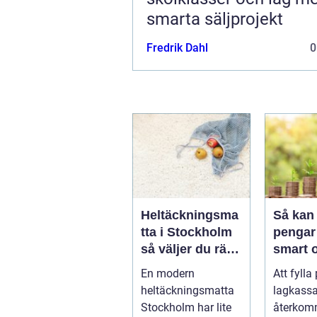
smarta säljprojekt
Fredrik Dahl
0
Heltäckningsma
Så kan 
tta i Stockholm
pengar 
så väljer du rätt
smart 
för hem och
hållbar
En modern
Att fylla
kontor
heltäckningsmatta
lagkassa
Stockholm har lite
återko