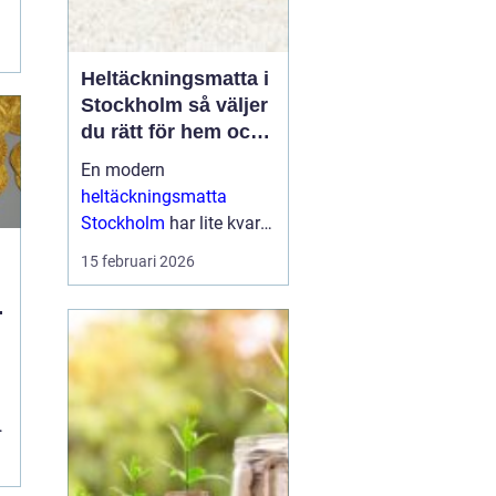
Heltäckningsmatta i
Stockholm så väljer
du rätt för hem och
kontor
En modern
heltäckningsmatta
Stockholm
har lite kvar
gemensamt med de
15 februari 2026
platta, trista varianter
många minns från 70-
och 80-talet. I da...