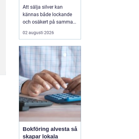
Att sälja silver kan
kännas både lockande
och osäkert på samma
gång. Många sitter på
02 augusti 2026
silversmycken, bestick
eller mynt som bara blir
liggande i ett skåp år
efter år. Frågan dyker
ofta upp: är det värt
något, och hur går en
försäljning faktiskt till?
...
Bokföring alvesta så
skapar lokala