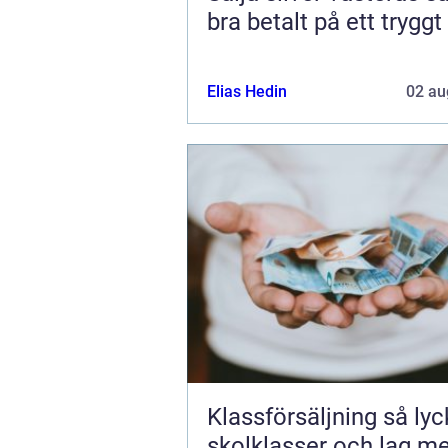
bra betalt på ett tryggt
Elias Hedin
02 au
Klassförsäljning så lyckas
skolklasser och lag m