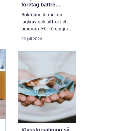
företag bättre
kontroll och
Bokföring är mer än
tryggare ekonomi
lagkrav och siffror i ett
program. För företagare i
Alvesta handlar det om
02 juli 2026
vardaglig trygghet, bättre
beslutsunderlag och mer
tid till kunderna. När
räkenskaperna är
korrekta, uppdaterade
och begripliga blir det
enklare att växa, ...
Klassförsäljning så