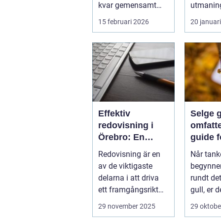
kvar gemensamt
utmaning
med de platta, trista
flesta id
15 februari 2026
20 januar
varianter m...
Nya matc
cuper, ...
Effektiv
Selge g
redovisning i
omfatt
Örebro: En
guide f
nyckel till
lønns
Redovisning är en
Når tank
framgång
transa
av de viktigaste
begynner
delarna i att driva
rundt det
ett framgångsrikt
gull, er d
företag. I ...
aspekter
29 november 2025
29 oktobe