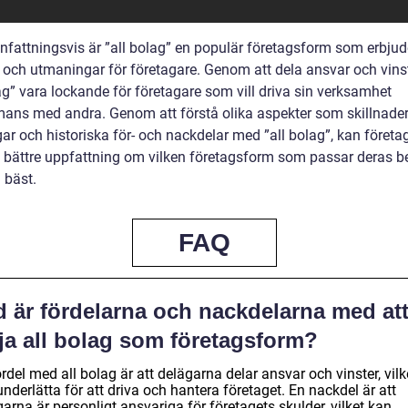
attningsvis är ”all bolag” en populär företagsform som erbjud
r och utmaningar för företagare. Genom att dela ansvar och vins
ag” vara lockande för företagare som vill driva sin verksamhet
mans med andra. Genom att förstå olika aspekter som skillnader
ar och historiska för- och nackdelar med ”all bolag”, kan företa
n bättre uppfattning om vilken företagsform som passar deras 
 bäst.
FAQ
d är fördelarna och nackdelarna med at
ja all bolag som företagsform?
rdel med all bolag är att delägarna delar ansvar och vinster, vilk
nderlätta för att driva och hantera företaget. En nackdel är att
arna är personligt ansvariga för företagets skulder, vilket kan