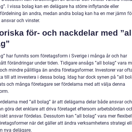
ag”. I vissa bolag kan en delägare ha större inflytande eller
fördelning än andra, medan andra bolag kan ha en mer jämn fö
 ansvar och vinster.
oriska för- och nackdelar med ”al
ag”
lag” har funnits som företagsform i Sverige i många år och har
tt förändringar under tiden. Tidigare ansågs ”all bolag” vara m
och mindre pålitliga än andra företagsformer. Investorer var oft
a till att investera i dessa bolag. Idag har dock synen på ”all bo
ats och många företagare ser fördelarna med att välja denna
orm.
rdelarna med ”all bolag” är att delägarna delar både ansvar och 
an göra det enklare att driva företaget eftersom arbetsbördan oc
skt ansvar fördelas. Dessutom kan ”all bolag” vara mer flexibel
retagsformer när det gäller att ändra verksamhetens strategi ell
in nya delägare.