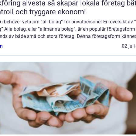
 alvesta så skapar lokala företag bättre
troll och tryggare ekonomi
du behöver veta om ”all bolag” för privatpersoner En översikt av ”
” Alla bolag, eller ”allmänna bolag”, är en populär företagsfor
nds av både små och stora företag. Denna företagsform kännete
n
02 jul