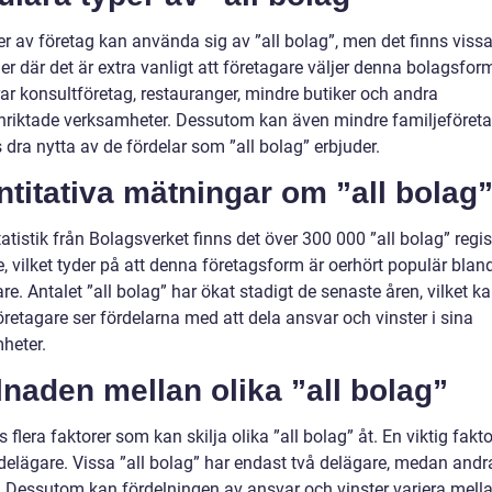
er av företag kan använda sig av ”all bolag”, men det finns viss
r där det är extra vanligt att företagare väljer denna bolagsfor
ar konsultföretag, restauranger, mindre butiker och andra
inriktade verksamheter. Dessutom kan även mindre familjeföret
 dra nytta av de fördelar som ”all bolag” erbjuder.
titativa mätningar om ”all bolag
tatistik från Bolagsverket finns det över 300 000 ”all bolag” regi
e, vilket tyder på att denna företagsform är oerhört populär blan
re. Antalet ”all bolag” har ökat stadigt de senaste åren, vilket k
öretagare ser fördelarna med att dela ansvar och vinster i sina
heter.
lnaden mellan olika ”all bolag”
s flera faktorer som kan skilja olika ”all bolag” åt. En viktig fakto
 delägare. Vissa ”all bolag” har endast två delägare, medan andr
a. Dessutom kan fördelningen av ansvar och vinster variera mella