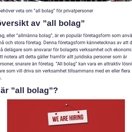
behöver veta om ”all bolag” för privatpersoner
versikt av ”all bolag”
lag, eller ”allmänna bolag”, är en populär företagsform som anv
å och stora företag. Denna företagsform kännetecknas av att d
vå delägare som ansvarar för bolagets verksamhet och ekonomi.
att notera att detta gäller framför allt juridiska personer som är
rsoner, snarare än företag. ”All bolag” kan vara en attraktiv lösn
are som vill driva sin verksamhet tillsammans med en eller flera
.
är ”all bolag”?