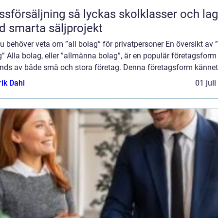
äljning så lyckas skolklasser och lag
 smarta säljprojekt
du behöver veta om ”all bolag” för privatpersoner En översikt av ”
” Alla bolag, eller ”allmänna bolag”, är en populär företagsfor
nds av både små och stora företag. Denna företagsform kännete
rik Dahl
01 jul