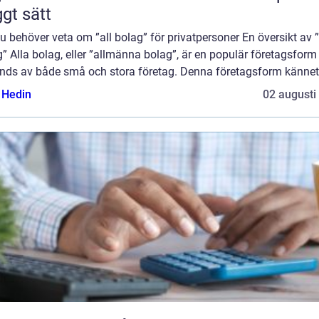
ggt sätt
du behöver veta om ”all bolag” för privatpersoner En översikt av ”
” Alla bolag, eller ”allmänna bolag”, är en populär företagsfor
nds av både små och stora företag. Denna företagsform kännete
s Hedin
02 augusti