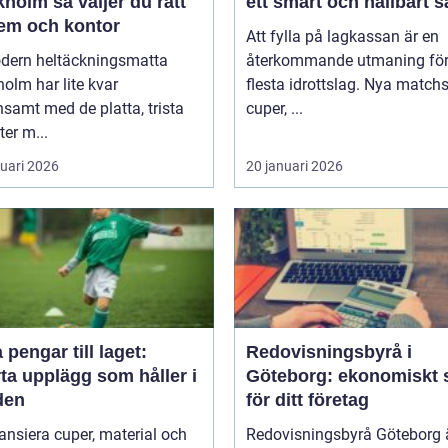
holm så väljer du rätt
ett smart och hållbart s
hem och kontor
Att fylla på lagkassan är en
dern heltäckningsmatta
återkommande utmaning för
olm har lite kvar
flesta idrottslag. Nya matchst
samt med de platta, trista
cuper, ...
ter m...
ruari 2026
20 januari 2026
 pengar till laget:
Redovisningsbyrå i
ta upplägg som håller i
Göteborg: ekonomiskt 
den
för ditt företag
nansiera cuper, material och
Redovisningsbyrå Göteborg ä