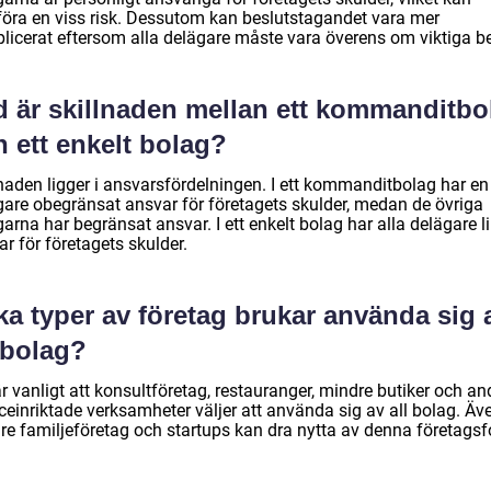
öra en viss risk. Dessutom kan beslutstagandet vara mer
licerat eftersom alla delägare måste vara överens om viktiga be
d är skillnaden mellan ett kommanditbo
 ett enkelt bolag?
lnaden ligger i ansvarsfördelningen. I ett kommanditbolag har en
gare obegränsat ansvar för företagets skulder, medan de övriga
arna har begränsat ansvar. I ett enkelt bolag har alla delägare l
r för företagets skulder.
ka typer av företag brukar använda sig 
 bolag?
r vanligt att konsultföretag, restauranger, mindre butiker och an
ceinriktade verksamheter väljer att använda sig av all bolag. Äv
re familjeföretag och startups kan dra nytta av denna företags