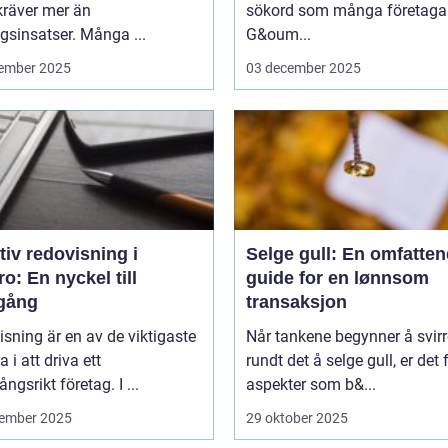
kräver mer än
sökord som många företagar
sinsatser. Många ...
G&oum...
ember 2025
03 december 2025
tiv redovisning i
Selge gull: En omfatte
o: En nyckel till
guide for en lønnsom
gång
transaksjon
sning är en av de viktigaste
Når tankene begynner å svirr
a i att driva ett
rundt det å selge gull, er det f
ngsrikt företag. I ...
aspekter som b&...
ember 2025
29 oktober 2025