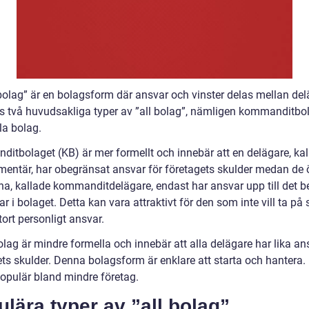
l bolag” är en bolagsform där ansvar och vinster delas mellan de
ns två huvudsakliga typer av ”all bolag”, nämligen kommanditbo
la bolag.
itbolaget (KB) är mer formellt och innebär att en delägare, kal
entär, har obegränsat ansvar för företagets skulder medan de 
na, kallade kommanditdelägare, endast har ansvar upp till det b
ar i bolaget. Detta kan vara attraktivt för den som inte vill ta på s
stort personligt ansvar.
lag är mindre formella och innebär att alla delägare har lika an
ets skulder. Denna bolagsform är enklare att starta och hantera.
populär bland mindre företag.
lära typer av ”all bolag”