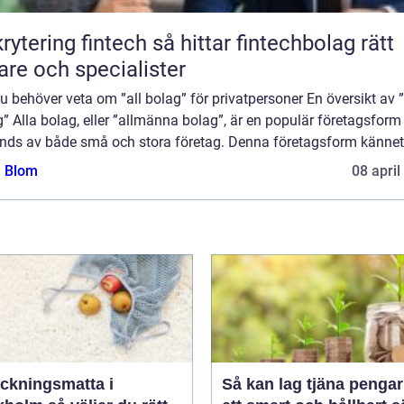
ing fintech så hittar fintechbolag rätt
are och specialister
du behöver veta om ”all bolag” för privatpersoner En översikt av ”
” Alla bolag, eller ”allmänna bolag”, är en populär företagsfor
nds av både små och stora företag. Denna företagsform kännete
a Blom
08 april
äckningsmatta i
Så kan lag tjäna pengar