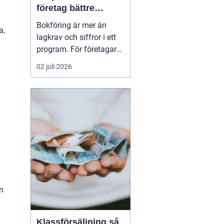
företag bättre
kontroll och
Bokföring är mer än
a,
tryggare ekonomi
lagkrav och siffror i ett
program. För företagare i
Alvesta handlar det om
02 juli 2026
vardaglig trygghet, bättre
beslutsunderlag och mer
tid till kunderna. När
räkenskaperna är
korrekta, uppdaterade
och begripliga blir det
enklare att växa, ...
n
Klassförsäljning så