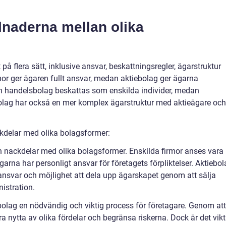
lnaderna mellan olika
 på flera sätt, inklusive ansvar, beskattningsregler, ägarstruktur
mor ger ägaren fullt ansvar, medan aktiebolag ger ägarna
ch handelsbolag beskattas som enskilda individer, medan
bolag har också en mer komplex ägarstruktur med aktieägare och
kdelar med olika bolagsformer:
och nackdelar med olika bolagsformer. Enskilda firmor anses vara
ägarna har personligt ansvar för företagets förpliktelser. Aktiebo
ansvar och möjlighet att dela upp ägarskapet genom att sälja
istration.
bolag en nödvändig och viktig process för företagare. Genom att
a nytta av olika fördelar och begränsa riskerna. Dock är det vikt