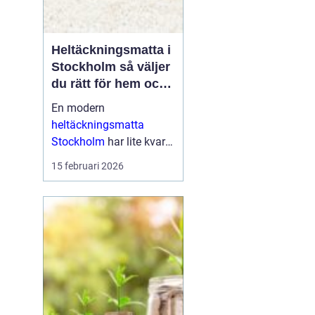
Heltäckningsmatta i
Stockholm så väljer
du rätt för hem och
kontor
En modern
heltäckningsmatta
Stockholm
har lite kvar
gemensamt med de
15 februari 2026
platta, trista varianter
många minns från 70-
och 80-talet. I da...