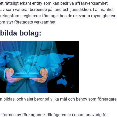
ett rättsligt erkänt entity som kan bedriva affärsverksamhet.
rav som varierar beroende på land och jurisdiktion. I allmänhet
öretagsform, registrerar företaget hos de relevanta myndighetern
 som styr företagets verksamhet.
 bilda bolag:
an bildas, och valet beror på vilka mål och behov som företagare
ste formen av företagande, där ägaren är ensam ansvarig för