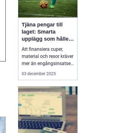
Tjäna pengar till
laget: Smarta
upplägg som håller i
längden
Att finansiera cuper,
material och resor kräver
mer än engångsinsatser.
Många lag väljer idag
03 december 2025
säljuplägg som skapar
återkommande intäkter
och lojala kunder. Fokus
ligger på vardagsvaror,
tydlig pl...