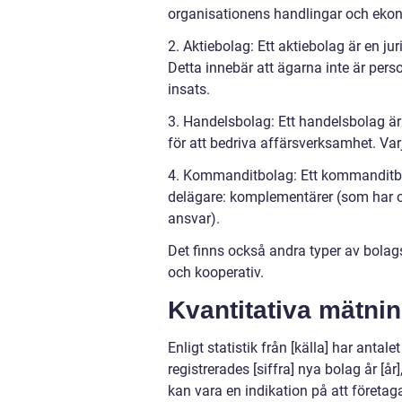
organisationens handlingar och eko
2. Aktiebolag: Ett aktiebolag är en j
Detta innebär att ägarna inte är perso
insats.
3. Handelsbolag: Ett handelsbolag är
för att bedriva affärsverksamhet. Var
4. Kommanditbolag: Ett kommanditbola
delägare: komplementärer (som har 
ansvar).
Det finns också andra typer av bola
och kooperativ.
Kvantitativa mätnin
Enligt statistik från [källa] har anta
registrerades [siffra] nya bolag år [år]
kan vara en indikation på att företa