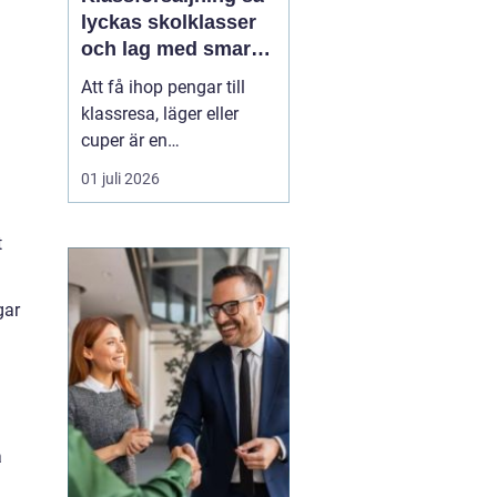
lyckas skolklasser
och lag med smarta
säljprojekt
Att få ihop pengar till
klassresa, läger eller
cuper är en
återkommande
01 juli 2026
utmaning för många
skolklasser och lag.
t
Samtidigt kan en
genomtänkt
Klassförsäljning
bli
gar
mycket mer än bara ett
sätt att fylla kassan.
De...
a