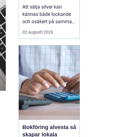
Att sälja silver kan
kännas både lockande
och osäkert på samma
gång. Många sitter på
02 augusti 2026
silversmycken, bestick
eller mynt som bara blir
liggande i ett skåp år
efter år. Frågan dyker
ofta upp: är det värt
något, och hur går en
försäljning faktiskt till?
...
Bokföring alvesta så
skapar lokala