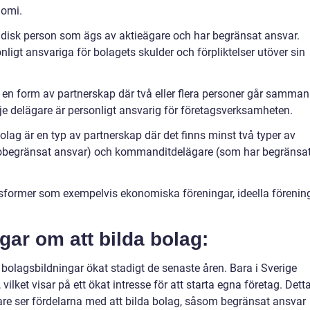
nomi.
uridisk person som ägs av aktieägare och har begränsat ansvar.
nligt ansvariga för bolagets skulder och förpliktelser utöver sin
 en form av partnerskap där två eller flera personer går samman
je delägare är personligt ansvarig för företagsverksamheten.
g är en typ av partnerskap där det finns minst två typer av
obegränsat ansvar) och kommanditdelägare (som har begränsa
gsformer som exempelvis ekonomiska föreningar, ideella förenin
gar om att bilda bolag:
let bolagsbildningar ökat stadigt de senaste åren. Bara i Sverige
, vilket visar på ett ökat intresse för att starta egna företag. Dett
gare ser fördelarna med att bilda bolag, såsom begränsat ansvar