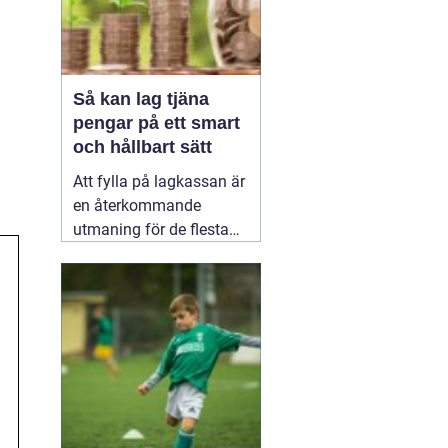
Så kan lag tjäna
pengar på ett smart
och hållbart sätt
Att fylla på lagkassan är
en återkommande
utmaning för de flesta
idrottslag. Nya
matchställ, cuper,
träningsläger, material,
domarkostnader och
resor äter snabbt upp
pengarna. Många söker
därför enkla och tydliga
sätt att
20 januari 2026