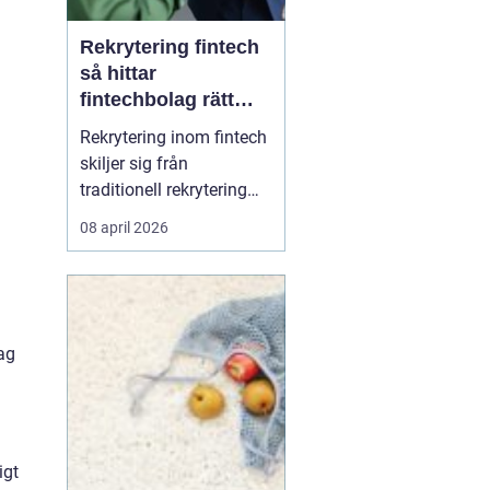
Rekrytering fintech
så hittar
fintechbolag rätt
ledare och
Rekrytering inom fintech
specialister
skiljer sig från
traditionell rekrytering
inom bank, finans eller
08 april 2026
renodlad tech.
Fintechbolag rör sig i en
miljö där teknik, affär
och reglering möts och
ofta krockar.
lag
Tillväxttakten är hög,
regelverken skärps och
konkurrens...
igt