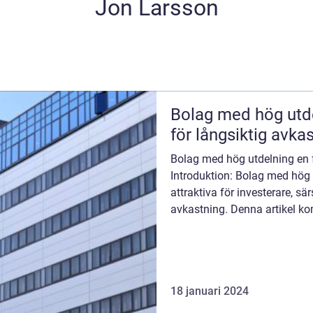
Jon Larsson
Bolag med hög utdelning att
för långsiktig avka
Bolag med hög utdelning en f
Introduktion: Bolag med hög 
attraktiva för investerare, sä
avkastning. Denna artikel ko
över vad bolag med h...
18 januari 2024