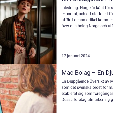
Inledning: Norge är känt för s
ekonomi, och att starta ett 
affär. I denna artikel kommer 
över alla bolag Norge och ut
företagande i la...
17 januari 2024
Mac Bolag – En Dj
En Djupgående Översikt av 
som det svenska ordet för m
etablerat sig som föregångar
Dessa företag utmärker sig 
högkvalitativa prod...