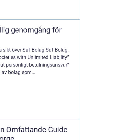
dlig genomgång för
ersikt över Suf Bolag Suf Bolag,
ieties with Unlimited Liability”
at personligt betalningsansvar”
p av bolag som...
 En Omfattande Guide
Norge