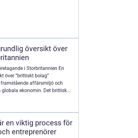
grundlig översikt över
ritannien
 företagande i Storbritannien En
t över ”brittiskt bolag”
n framstående affärsmiljö och
 globala ekonomin. Det brittisk...
är en viktig process för
och entreprenörer