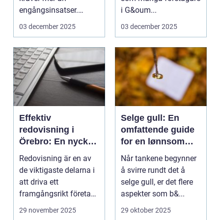
engångsinsatser.
i G&oum...
Många ...
03 december 2025
03 december 2025
Effektiv
Selge gull: En
redovisning i
omfattende guide
Örebro: En nyckel
for en lønnsom
till framgång
transaksjon
Redovisning är en av
Når tankene begynner
de viktigaste delarna i
å svirre rundt det å
att driva ett
selge gull, er det flere
framgångsrikt företag.
aspekter som b&...
I ...
29 november 2025
29 oktober 2025