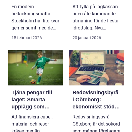
hem och kontor
sätt
En modern
Att fylla på lagkassan
heltäckningsmatta
är en återkommande
Stockholm har lite kvar
utmaning för de flesta
gemensamt med de
idrottslag. Nya
platta, trista varianter
matchställ, cuper, ...
15 februari 2026
20 januari 2026
m...
Tjäna pengar till
Redovisningsbyrå
laget: Smarta
i Göteborg:
upplägg som
ekonomiskt stöd
håller i längden
för ditt företag
Att finansiera cuper,
Redovisningsbyrå
material och resor
Göteborg är det sökord
kräver mer än
som många företagare