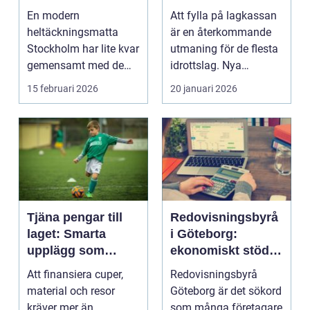
hem och kontor
sätt
En modern
Att fylla på lagkassan
heltäckningsmatta
är en återkommande
Stockholm har lite kvar
utmaning för de flesta
gemensamt med de
idrottslag. Nya
platta, trista varianter
matchställ, cuper, ...
15 februari 2026
20 januari 2026
m...
Tjäna pengar till
Redovisningsbyrå
laget: Smarta
i Göteborg:
upplägg som
ekonomiskt stöd
håller i längden
för ditt företag
Att finansiera cuper,
Redovisningsbyrå
material och resor
Göteborg är det sökord
kräver mer än
som många företagare