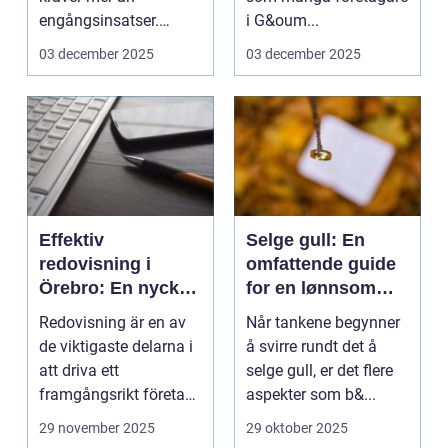
engångsinsatser.
i G&oum...
Många ...
03 december 2025
03 december 2025
Effektiv
Selge gull: En
redovisning i
omfattende guide
Örebro: En nyckel
for en lønnsom
till framgång
transaksjon
Redovisning är en av
Når tankene begynner
de viktigaste delarna i
å svirre rundt det å
att driva ett
selge gull, er det flere
framgångsrikt företag.
aspekter som b&...
I ...
29 november 2025
29 oktober 2025