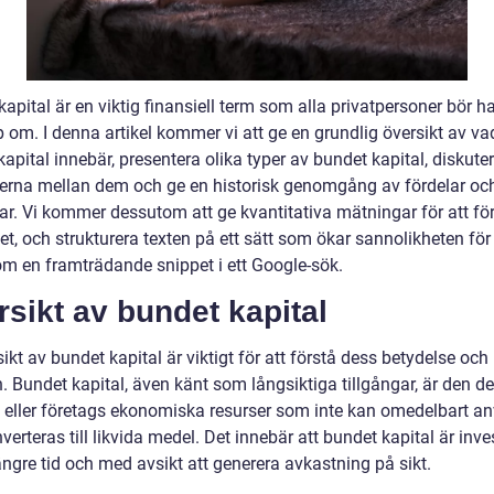
apital är en viktig finansiell term som alla privatpersoner bör h
 om. I denna artikel kommer vi att ge en grundlig översikt av va
apital innebär, presentera olika typer av bundet kapital, diskute
derna mellan dem och ge en historisk genomgång av fördelar oc
ar. Vi kommer dessutom att ge kvantitativa mätningar för att för
t, och strukturera texten på ett sätt som ökar sannolikheten för 
om en framträdande snippet i ett Google-sök.
sikt av bundet kapital
ikt av bundet kapital är viktigt för att förstå dess betydelse och
. Bundet kapital, även känt som långsiktiga tillgångar, är den de
 eller företags ekonomiska resurser som inte kan omedelbart a
nverteras till likvida medel. Det innebär att bundet kapital är inve
ängre tid och med avsikt att generera avkastning på sikt.