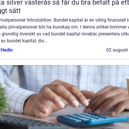
lver västerås så får du bra betalt på ett
ggt sätt
rivatpersoner Introduktion: Bundet kapital är en viktig finansiell 
lla privatpersoner bör ha kunskap om. I denna artikel kommer v
 grundlig översikt av vad bundet kapital innebär, presentera olik
 av bundet kapital, dis...
s Hedin
02 augusti