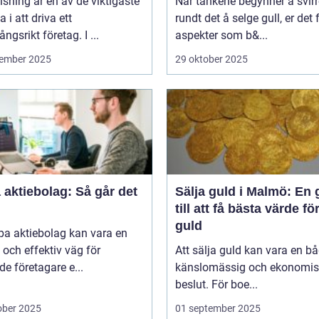
sning är en av de viktigaste
Når tankene begynner å svirr
a i att driva ett
rundt det å selge gull, er det f
ngsrikt företag. I ...
aspekter som b&...
ember 2025
29 oktober 2025
aktiebolag: Så går det
Sälja guld i Malmö: En 
till att få bästa värde för
guld
pa aktiebolag kan vara en
och effektiv väg för
Att sälja guld kan vara en b
de företagare e...
känslomässig och ekonomis
beslut. För boe...
ober 2025
01 september 2025