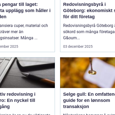
 pengar till laget:
Redovisningsbyrå i
ta upplägg som håller i
Göteborg: ekonomiskt 
den
för ditt företag
nansiera cuper, material och
Redovisningsbyrå Göteborg ä
kräver mer än
sökord som många företagar
sinsatser. Många ...
G&oum...
ember 2025
03 december 2025
tiv redovisning i
Selge gull: En omfatte
o: En nyckel till
guide for en lønnsom
gång
transaksjon