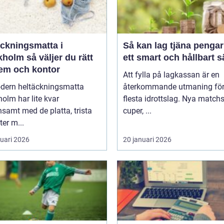
äckningsmatta i
Så kan lag tjäna pengar
holm så väljer du rätt
ett smart och hållbart s
hem och kontor
Att fylla på lagkassan är en
dern heltäckningsmatta
återkommande utmaning för
olm har lite kvar
flesta idrottslag. Nya matchst
samt med de platta, trista
cuper, ...
ter m...
ruari 2026
20 januari 2026