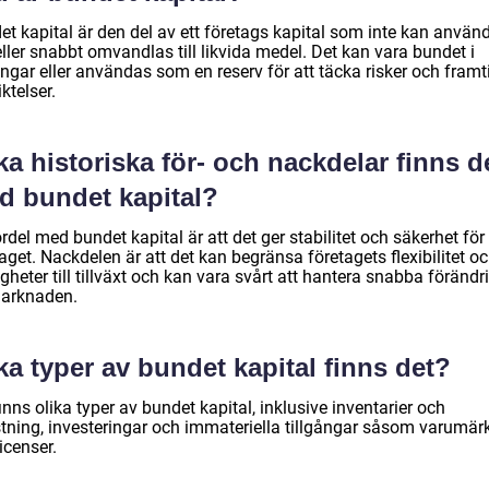
et kapital är den del av ett företags kapital som inte kan använ
 eller snabbt omvandlas till likvida medel. Det kan vara bundet i
ångar eller användas som en reserv för att täcka risker och framt
iktelser.
ka historiska för- och nackdelar finns d
d bundet kapital?
rdel med bundet kapital är att det ger stabilitet och säkerhet för
aget. Nackdelen är att det kan begränsa företagets flexibilitet o
gheter till tillväxt och kan vara svårt att hantera snabba förändr
arknaden.
ka typer av bundet kapital finns det?
inns olika typer av bundet kapital, inklusive inventarier och
stning, investeringar och immateriella tillgångar såsom varumär
icenser.