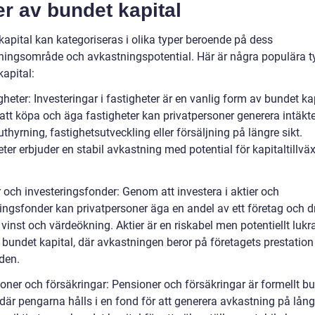
r av bundet kapital
kapital kan kategoriseras i olika typer beroende på dess
ingsområde och avkastningspotential. Här är några populära t
apital:
gheter: Investeringar i fastigheter är en vanlig form av bundet kap
tt köpa och äga fastigheter kan privatpersoner generera intäkte
hyrning, fastighetsutveckling eller försäljning på längre sikt.
ter erbjuder en stabil avkastning med potential för kapitaltillväx
r och investeringsfonder: Genom att investera i aktier och
ringsfonder kan privatpersoner äga en andel av ett företag och d
vinst och värdeökning. Aktier är en riskabel men potentiellt lukra
 bundet kapital, där avkastningen beror på företagets prestation
den.
ioner och försäkringar: Pensioner och försäkringar är formellt b
 där pengarna hålls i en fond för att generera avkastning på lång 