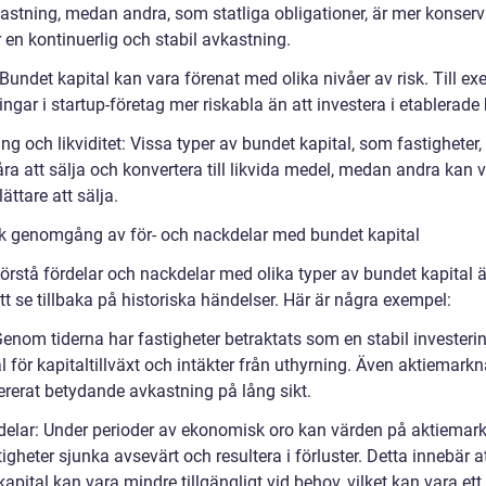
astning, medan andra, som statliga obligationer, är mer konserv
 en kontinuerlig och stabil avkastning.
 Bundet kapital kan vara förenat med olika nivåer av risk. Till ex
ingar i startup-företag mer riskabla än att investera i etablerade
ång och likviditet: Vissa typer av bundet kapital, som fastigheter,
ra att sälja och konvertera till likvida medel, medan andra kan 
ättare att sälja.
sk genomgång av för- och nackdelar med bundet kapital
förstå fördelar och nackdelar med olika typer av bundet kapital ä
att se tillbaka på historiska händelser. Här är några exempel:
 Genom tiderna har fastigheter betraktats som en stabil invester
l för kapitaltillväxt och intäkter från uthyrning. Även aktiemark
ererat betydande avkastning på lång sikt.
delar: Under perioder av ekonomisk oro kan värden på aktiema
igheter sjunka avsevärt och resultera i förluster. Detta innebär a
apital kan vara mindre tillgängligt vid behov, vilket kan vara ett