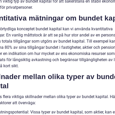
n viktig typ av bundet kapital för att säkerställa en stabil ekono
för privatpersoner.
titativa mätningar om bundet kap
förtydliga konceptet bundet kapital kan vi använda kvantitativa
r. En vanlig måttstock är att se på hur stor andel av en persons
 totala tillgångar som utgörs av bundet kapital. Till exempel ka
a 80% av sina tillgångar bundet i fastigheter, aktier och pension
er en indikation om hur mycket av ens ekonomiska resurser som
ats för långsiktig avkastning och begränsar tillgängligheten av l
 kort sikt.
lnader mellan olika typer av bund
tal
s flera viktiga skillnader mellan olika typer av bundet kapital. Hä
ktorer att överväga:
tningspotential: Vissa typer av bundet kapital, som aktier, kan 