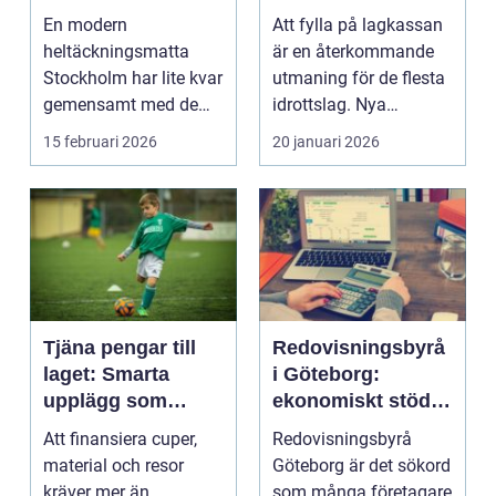
hem och kontor
sätt
En modern
Att fylla på lagkassan
heltäckningsmatta
är en återkommande
Stockholm har lite kvar
utmaning för de flesta
gemensamt med de
idrottslag. Nya
platta, trista varianter
matchställ, cuper, ...
15 februari 2026
20 januari 2026
m...
Tjäna pengar till
Redovisningsbyrå
laget: Smarta
i Göteborg:
upplägg som
ekonomiskt stöd
håller i längden
för ditt företag
Att finansiera cuper,
Redovisningsbyrå
material och resor
Göteborg är det sökord
kräver mer än
som många företagare