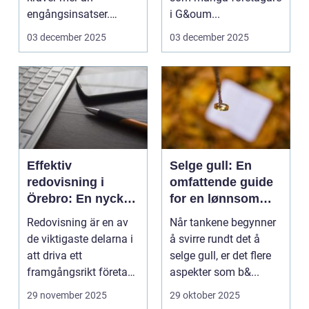
engångsinsatser.
i G&oum...
Många ...
03 december 2025
03 december 2025
Effektiv
Selge gull: En
redovisning i
omfattende guide
Örebro: En nyckel
for en lønnsom
till framgång
transaksjon
Redovisning är en av
Når tankene begynner
de viktigaste delarna i
å svirre rundt det å
att driva ett
selge gull, er det flere
framgångsrikt företag.
aspekter som b&...
I ...
29 november 2025
29 oktober 2025