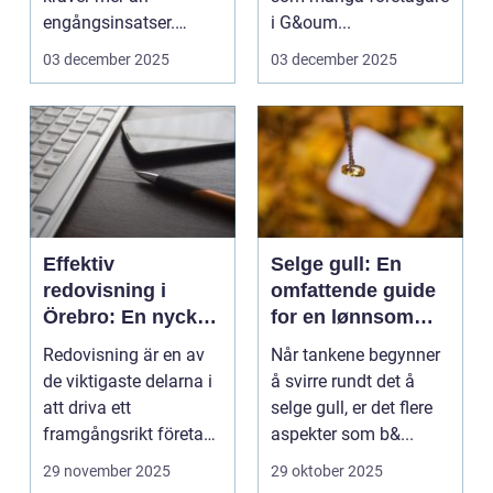
engångsinsatser.
i G&oum...
Många ...
03 december 2025
03 december 2025
Effektiv
Selge gull: En
redovisning i
omfattende guide
Örebro: En nyckel
for en lønnsom
till framgång
transaksjon
Redovisning är en av
Når tankene begynner
de viktigaste delarna i
å svirre rundt det å
att driva ett
selge gull, er det flere
framgångsrikt företag.
aspekter som b&...
I ...
29 november 2025
29 oktober 2025