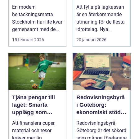
hem och kontor
sätt
En modern
Att fylla på lagkassan
heltäckningsmatta
är en återkommande
Stockholm har lite kvar
utmaning för de flesta
gemensamt med de
idrottslag. Nya
platta, trista varianter
matchställ, cuper, ...
15 februari 2026
20 januari 2026
m...
Tjäna pengar till
Redovisningsbyrå
laget: Smarta
i Göteborg:
upplägg som
ekonomiskt stöd
håller i längden
för ditt företag
Att finansiera cuper,
Redovisningsbyrå
material och resor
Göteborg är det sökord
kräver mer än
som många företagare