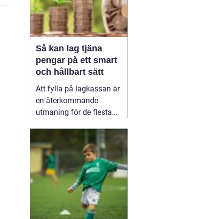
Så kan lag tjäna
pengar på ett smart
och hållbart sätt
Att fylla på lagkassan är
en återkommande
utmaning för de flesta
idrottslag. Nya
matchställ, cuper,
träningsläger, material,
domarkostnader och
resor äter snabbt upp
pengarna. Många söker
därför enkla och tydliga
sätt att
20 januari 2026