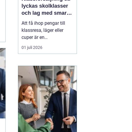
lyckas skolklasser
och lag med smarta
säljprojekt
Att få ihop pengar till
klassresa, läger eller
cuper är en
återkommande
01 juli 2026
utmaning för många
skolklasser och lag.
Samtidigt kan en
genomtänkt
Klassförsäljning
bli
mycket mer än bara ett
sätt att fylla kassan.
De...