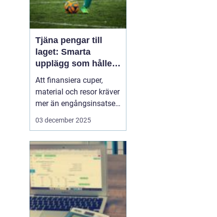
Tjäna pengar till
laget: Smarta
upplägg som håller i
längden
Att finansiera cuper,
material och resor kräver
mer än engångsinsatser.
Många lag väljer idag
03 december 2025
säljuplägg som skapar
återkommande intäkter
och lojala kunder. Fokus
ligger på vardagsvaror,
tydlig pl...