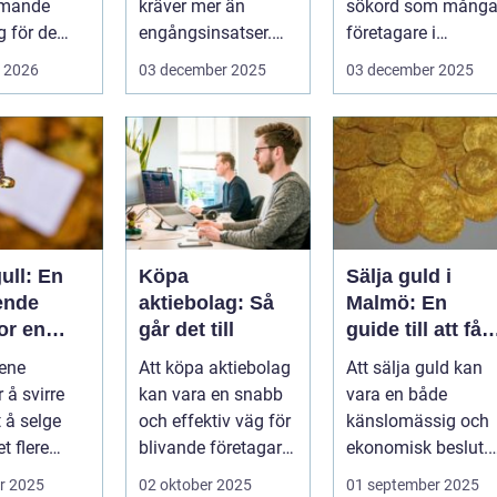
mmande
kräver mer än
sökord som mång
 för de
engångsinsatser.
företagare i
rottslag.
Många ...
G&oum...
i 2026
03 december 2025
03 december 2025
hställ,
ull: En
Köpa
Sälja guld i
ende
aktiebolag: Så
Malmö: En
or en
går det till
guide till att få
om
bästa värde för
ene
Att köpa aktiebolag
Att sälja guld kan
ksjon
ditt guld
 å svirre
kan vara en snabb
vara en både
 å selge
och effektiv väg för
känslomässig och
et flere
blivande företagare
ekonomisk beslut.
 som b&...
e...
För boe...
r 2025
02 oktober 2025
01 september 2025