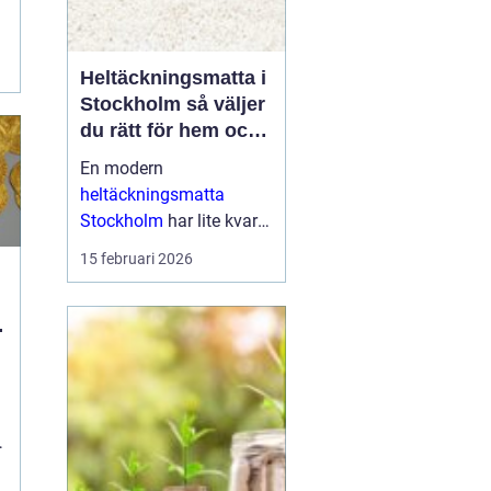
a
Heltäckningsmatta i
Stockholm så väljer
du rätt för hem och
kontor
En modern
heltäckningsmatta
Stockholm
har lite kvar
gemensamt med de
15 februari 2026
platta, trista varianter
många minns från 70-
och 80-talet. I da...