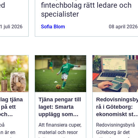
ed
fintechbolag rätt ledare och
specialister
1 juli 2026
Sofia Blom
08 april 2026
lag tjäna
Tjäna pengar till
Redovisningsb
på ett
laget: Smarta
rå i Göteborg:
och
upplägg som
ekonomiskt stö
t sätt
håller i längden
för ditt företag
 på
Att finansiera cuper,
Redovisningsbyrå
n är en
material och resor
Göteborg är det