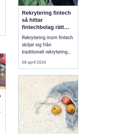
Rekrytering fintech
så hittar
fintechbolag rätt
ledare och
Rekrytering inom fintech
specialister
skiljer sig från
traditionell rekrytering
inom bank, finans eller
08 april 2026
renodlad tech.
Fintechbolag rör sig i en
miljö där teknik, affär
och reglering möts och
ofta krockar.
y
Tillväxttakten är hög,
regelverken skärps och
d
konkurrens...