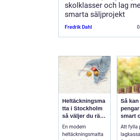
skolklasser och lag m
smarta säljprojekt
Fredrik Dahl
0
Heltäckningsma
Så kan 
tta i Stockholm
pengar 
så väljer du rätt
smart 
för hem och
hållbar
En modern
Att fylla
kontor
heltäckningsmatta
lagkassa