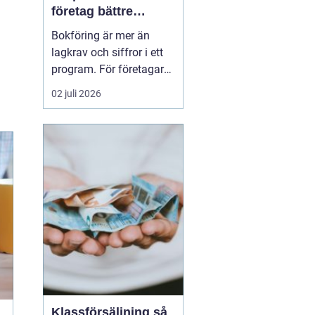
företag bättre
kontroll och
Bokföring är mer än
tryggare ekonomi
lagkrav och siffror i ett
program. För företagare i
Alvesta handlar det om
02 juli 2026
vardaglig trygghet, bättre
beslutsunderlag och mer
tid till kunderna. När
räkenskaperna är
korrekta, uppdaterade
och begripliga blir det
enklare att växa, ...
Klassförsäljning så