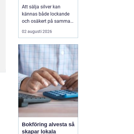
Att sälja silver kan
kännas både lockande
och osäkert på samma
gång. Många sitter på
02 augusti 2026
silversmycken, bestick
eller mynt som bara blir
liggande i ett skåp år
efter år. Frågan dyker
ofta upp: är det värt
något, och hur går en
försäljning faktiskt till?
...
Bokföring alvesta så
skapar lokala