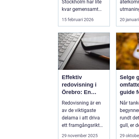
Stockholm har lite
återko
kvar gemensamt
utmaning
med de platta, trista
flesta id
15 februari 2026
20 januar
varianter m...
Nya matc
cuper, ...
Effektiv
Selge g
redovisning i
omfatt
Örebro: En
guide f
nyckel till
lønns
Redovisning är en
Når tank
framgång
transa
av de viktigaste
begynner
delarna i att driva
rundt det
ett framgångsrikt
gull, er d
företag. I ...
aspekter
29 november 2025
29 oktobe