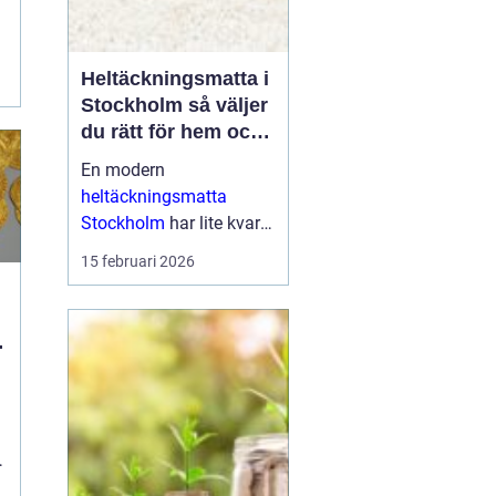
a
Heltäckningsmatta i
Stockholm så väljer
du rätt för hem och
kontor
En modern
heltäckningsmatta
Stockholm
har lite kvar
gemensamt med de
15 februari 2026
platta, trista varianter
många minns från 70-
och 80-talet. I da...