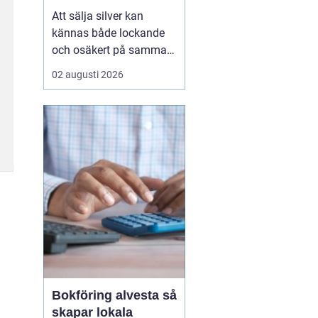
Att sälja silver kan
kännas både lockande
och osäkert på samma
gång. Många sitter på
02 augusti 2026
silversmycken, bestick
eller mynt som bara blir
liggande i ett skåp år
efter år. Frågan dyker
ofta upp: är det värt
något, och hur går en
försäljning faktiskt till?
...
Bokföring alvesta så
skapar lokala