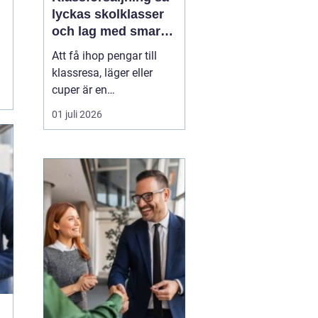
lyckas skolklasser
och lag med smarta
säljprojekt
Att få ihop pengar till
klassresa, läger eller
cuper är en
återkommande
01 juli 2026
utmaning för många
skolklasser och lag.
Samtidigt kan en
genomtänkt
Klassförsäljning
bli
mycket mer än bara ett
sätt att fylla kassan.
De...