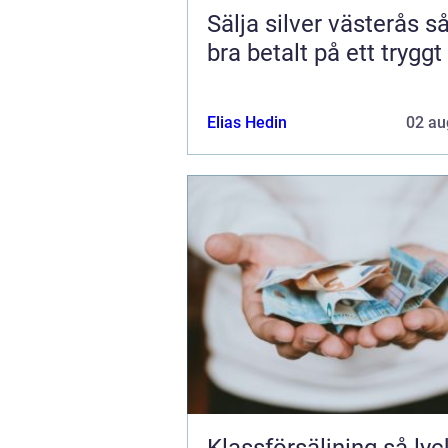
Sälja silver västerås så får du
bra betalt på ett tryggt
Elias Hedin
02 au
Klassförsäljning så lyckas