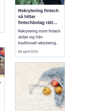
Rekrytering fintech
så hittar
fintechbolag rätt
ledare och
Rekrytering inom fintech
specialister
skiljer sig från
traditionell rekrytering
inom bank, finans eller
08 april 2026
renodlad tech.
Fintechbolag rör sig i en
miljö där teknik, affär
och reglering möts och
ofta krockar.
y
Tillväxttakten är hög,
regelverken skärps och
d
konkurrens...