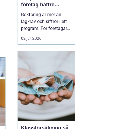
företag bättre
kontroll och
Bokföring är mer än
tryggare ekonomi
lagkrav och siffror i ett
program. För företagare i
Alvesta handlar det om
02 juli 2026
vardaglig trygghet, bättre
beslutsunderlag och mer
tid till kunderna. När
räkenskaperna är
korrekta, uppdaterade
och begripliga blir det
enklare att växa, ...
Klassförsäljning så