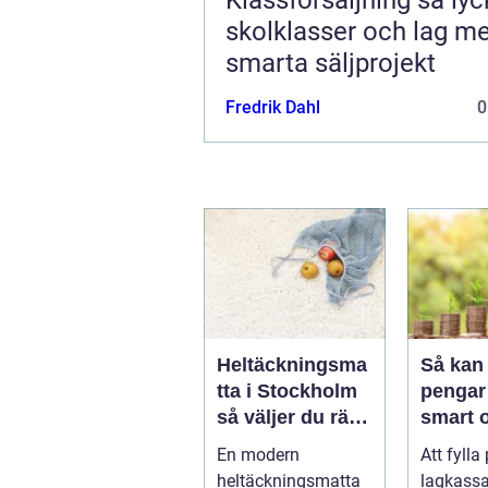
skolklasser och lag m
smarta säljprojekt
Fredrik Dahl
0
Heltäckningsma
Så kan 
tta i Stockholm
pengar 
så väljer du rätt
smart 
för hem och
hållbar
En modern
Att fylla
kontor
heltäckningsmatta
lagkassa