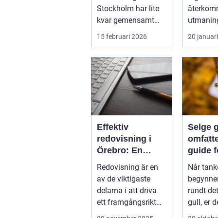
Stockholm har lite
återko
kvar gemensamt
utmaning
med de platta, trista
flesta id
15 februari 2026
20 januar
varianter m...
Nya matc
cuper, ...
Effektiv
Selge g
redovisning i
omfatt
Örebro: En
guide f
nyckel till
lønns
Redovisning är en
Når tank
framgång
transa
av de viktigaste
begynner
delarna i att driva
rundt det
ett framgångsrikt
gull, er d
företag. I ...
aspekter