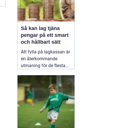
Så kan lag tjäna
pengar på ett smart
och hållbart sätt
Att fylla på lagkassan är
en återkommande
utmaning för de flesta
idrottslag. Nya
matchställ, cuper,
träningsläger, material,
domarkostnader och
resor äter snabbt upp
pengarna. Många söker
därför enkla och tydliga
sätt att
20 januari 2026