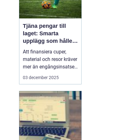
Tjäna pengar till
laget: Smarta
upplägg som håller i
längden
Att finansiera cuper,
material och resor kräver
mer än engångsinsatser.
Många lag väljer idag
03 december 2025
säljuplägg som skapar
återkommande intäkter
och lojala kunder. Fokus
ligger på vardagsvaror,
tydlig pl...