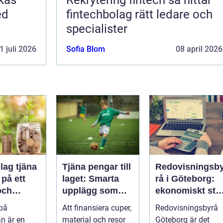
ed
fintechbolag rätt ledare och
specialister
1 juli 2026
Sofia Blom
08 april 2026
lag tjäna
Tjäna pengar till
Redovisningsb
på ett
laget: Smarta
rå i Göteborg:
och
upplägg som
ekonomiskt stö
t sätt
håller i längden
för ditt företag
 på
Att finansiera cuper,
Redovisningsbyrå
n är en
material och resor
Göteborg är det