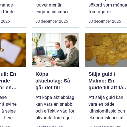
mmande
kräver mer än
sökord som mång
 för de
engångsinsatser.
företagare i
rottslag.
Många ...
G&oum...
i 2026
03 december 2025
03 december 2025
hställ,
ull: En
Köpa
Sälja guld i
ende
aktiebolag: Så
Malmö: En
or en
går det till
guide till att få
om
bästa värde för
ene
Att köpa aktiebolag
Att sälja guld kan
ksjon
ditt guld
 å svirre
kan vara en snabb
vara en både
 å selge
och effektiv väg för
känslomässig och
et flere
blivande företagare
ekonomisk beslut.
 som b&...
e...
För boe...