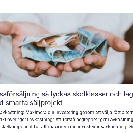
äljning så lyckas skolklasser och lag
 smarta säljprojekt
 avkastning: Maximera din investering genom att välja rätt alter
ikt över ”ger i avkastning” Att förstå begreppet ”ger i avkastning
yckelkomponent för att maximera din investeringsavkastning. 