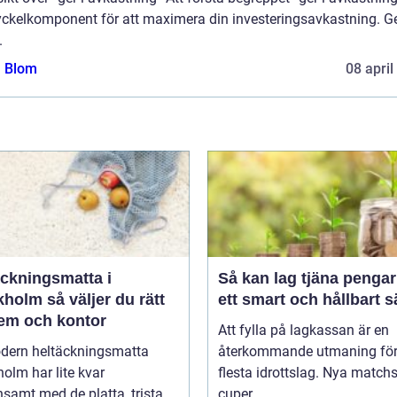
yckelkomponent för att maximera din investeringsavkastning. 
.
a Blom
08 april
äckningsmatta i
Så kan lag tjäna pengar
holm så väljer du rätt
ett smart och hållbart s
hem och kontor
Att fylla på lagkassan är en
dern heltäckningsmatta
återkommande utmaning för
olm har lite kvar
flesta idrottslag. Nya matchst
samt med de platta, trista
cuper, ...