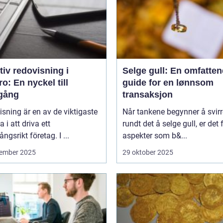
tiv redovisning i
Selge gull: En omfatte
o: En nyckel till
guide for en lønnsom
gång
transaksjon
sning är en av de viktigaste
Når tankene begynner å svirr
a i att driva ett
rundt det å selge gull, er det f
ngsrikt företag. I ...
aspekter som b&...
ember 2025
29 oktober 2025