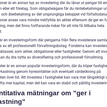
oner är en annan typ av investering där du lånar ut pengar till en
eller ett företag. Som obligatieägare får du räntebetalningar u
n och återbetalning av det ursprungliga beloppet vid förfallodat
oner anses vara mindre riskfyllda än aktier eftersom de ger en f
ng, men det finns fortfarande risker för att inte få tillbaka hela
t.
är en investeringsform där pengarna från flera investerare saml
s av ett professionellt förvaltningsbolag. Fonderna kan investera
sklasser, som aktier, obligationer eller fastigheter. Genom att inv
an du dra nytta av diversifiering och professionell förvaltning.
eter är en annan populär investeringsform, där du köper fastighe
avkastning genom hyresintäkter och eventuell värdeökning på
ten över tid. Att investera i fastigheter kan vara mer långsiktigt 
fta mer kapital, men det kan vara en stabil och pålitlig investeri
titativa mätningar om ”ger i
astning”