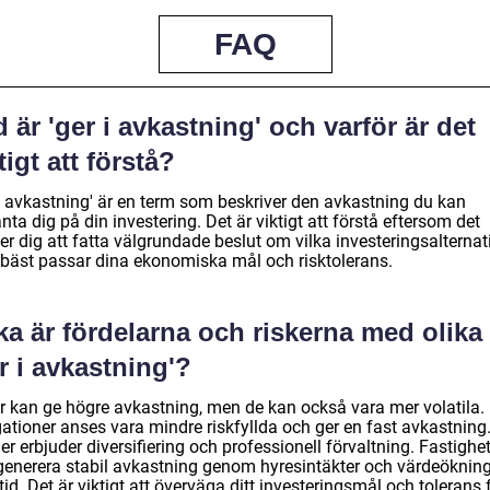
FAQ
 är 'ger i avkastning' och varför är det
tigt att förstå?
 i avkastning' är en term som beskriver den avkastning du kan
nta dig på din investering. Det är viktigt att förstå eftersom det
er dig att fatta välgrundade beslut om vilka investeringsalternat
bäst passar dina ekonomiska mål och risktolerans.
ka är fördelarna och riskerna med olika
r i avkastning'?
er kan ge högre avkastning, men de kan också vara mer volatila.
gationer anses vara mindre riskfyllda och ger en fast avkastning
r erbjuder diversifiering och professionell förvaltning. Fastighe
generera stabil avkastning genom hyresintäkter och värdeöknin
tid. Det är viktigt att överväga ditt investeringsmål och tolerans 