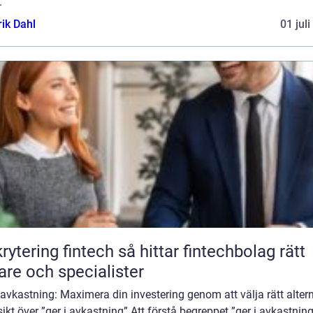
.
rik Dahl
01 jul
ing fintech så hittar fintechbolag rätt
are och specialister
 avkastning: Maximera din investering genom att välja rätt alter
ikt över ”ger i avkastning” Att förstå begreppet ”ger i avkastning