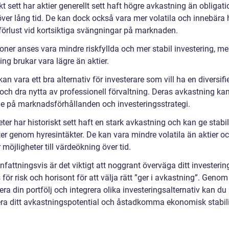
kt sett har aktier generellt sett haft högre avkastning än obligat
över lång tid. De kan dock också vara mer volatila och innebära
 förlust vid kortsiktiga svängningar på marknaden.
ioner anses vara mindre riskfyllda och mer stabil investering, m
ng brukar vara lägre än aktier.
an vara ett bra alternativ för investerare som vill ha en diversifi
 och dra nytta av professionell förvaltning. Deras avkastning kan
e på marknadsförhållanden och investeringsstrategi.
ter har historiskt sett haft en stark avkastning och kan ge stabi
er genom hyresintäkter. De kan vara mindre volatila än aktier o
 möjligheter till värdeökning över tid.
attningsvis är det viktigt att noggrant överväga ditt investerin
 för risk och horisont för att välja rätt ”ger i avkastning”. Genom
iera din portfölj och integrera olika investeringsalternativ kan du
a ditt avkastningspotential och åstadkomma ekonomisk stabili