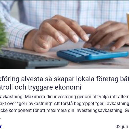
 alvesta så skapar lokala företag bättre
troll och tryggare ekonomi
 avkastning: Maximera din investering genom att välja rätt alter
ikt över ”ger i avkastning” Att förstå begreppet ”ger i avkastning
yckelkomponent för att maximera din investeringsavkastning. 
.
n
02 jul