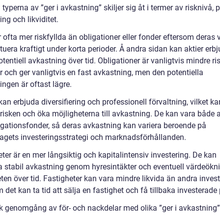
 typerna av ”ger i avkastning” skiljer sig åt i termer av risknivå, p
ng och likviditet.
r ofta mer riskfyllda än obligationer eller fonder eftersom deras 
tuera kraftigt under korta perioder. Å andra sidan kan aktier erb
tentiell avkastning över tid. Obligationer är vanligtvis mindre ri
r och ger vanligtvis en fast avkastning, men den potentiella
ngen är oftast lägre.
an erbjuda diversifiering och professionell förvaltning, vilket ka
risken och öka möjligheterna till avkastning. De kan vara både a
igationsfonder, så deras avkastning kan variera beroende på
agets investeringsstrategi och marknadsförhållanden.
ter är en mer långsiktig och kapitalintensiv investering. De kan
a stabil avkastning genom hyresintäkter och eventuell värdeökn
ten över tid. Fastigheter kan vara mindre likvida än andra inves
 det kan ta tid att sälja en fastighet och få tillbaka investerade
sk genomgång av för- och nackdelar med olika ”ger i avkastning”