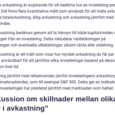
a avkastning är avgörande för att bedöma hur en investering pre
. Det finns flera kvantitativa mått som används för att mäta avk
ve totalavkastning, årlig avkastning och avkastning jämfört med
sindex.
kastning beräknas genom att ta hänsyn till både kapitalvinsten
ngen från en investering. Detta inkluderar värdeökningen på
ingen och eventuella utbetalningar, såsom ränta eller utdelning.
kastning är ett mått som visar hur mycket avkastning du får per 
 användbart för att jämföra olika investeringar baserat på deras
on över tid.
ing jämfört med referensindex jämför investeringens avkastni
 marknadsindex, som till exempel S&P 500. Detta ger en indikat
 investeringen har presterat jämfört med marknaden som helhet.
ussion om skillnader mellan olik
 i avkastning”