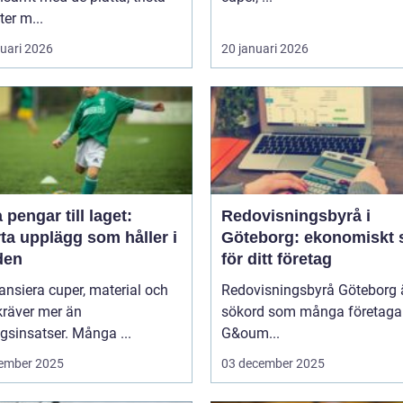
ter m...
ruari 2026
20 januari 2026
 pengar till laget:
Redovisningsbyrå i
ta upplägg som håller i
Göteborg: ekonomiskt 
den
för ditt företag
nansiera cuper, material och
Redovisningsbyrå Göteborg ä
kräver mer än
sökord som många företagar
sinsatser. Många ...
G&oum...
ember 2025
03 december 2025