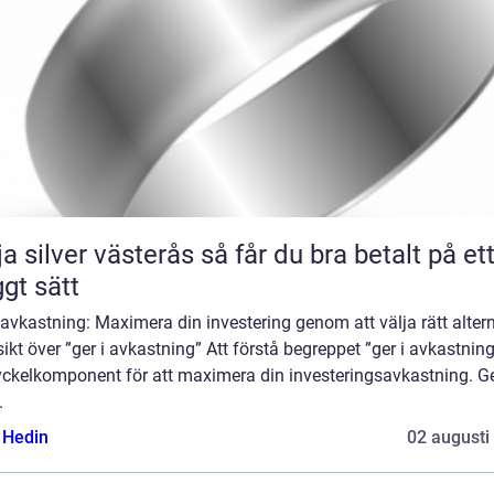
lver västerås så får du bra betalt på ett
ggt sätt
 avkastning: Maximera din investering genom att välja rätt alter
ikt över ”ger i avkastning” Att förstå begreppet ”ger i avkastning
yckelkomponent för att maximera din investeringsavkastning. 
.
s Hedin
02 augusti