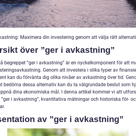
kastning: Maximera din investering genom att välja rätt alternat
sikt över ”ger i avkastning”
stå begreppet ”ger i avkastning” är en nyckelkomponent för att 
steringsavkastning. Genom att investera i olika typer av finansie
ent kan du förvänta dig olika nivåer av avkastning över tid. Gen
t bedöma dessa alternativ kan du ta välgrundade beslut som hj
 uppnå dina ekonomiska mål. I denna artikel kommer vi att utfors
 ”ger i avkastning”, kvantitativa mätningar och historiska för- o
ar.
entation av ”ger i avkastning”