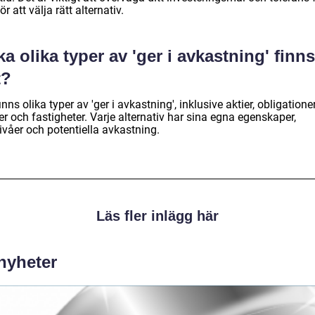
för att välja rätt alternativ.
ka olika typer av 'ger i avkastning' finns
t?
inns olika typer av 'ger i avkastning', inklusive aktier, obligationer
r och fastigheter. Varje alternativ har sina egna egenskaper,
ivåer och potentiella avkastning.
Läs fler inlägg här
 nyheter