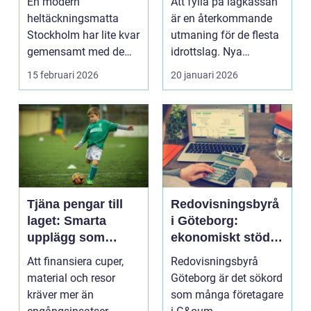
En modern
Att fylla på lagkassan
heltäckningsmatta
är en återkommande
Stockholm har lite kvar
utmaning för de flesta
gemensamt med de
idrottslag. Nya
platta, trista varianter
matchställ, cuper, ...
15 februari 2026
20 januari 2026
m...
Tjäna pengar till
Redovisningsbyrå
laget: Smarta
i Göteborg:
upplägg som
ekonomiskt stöd
håller i längden
för ditt företag
Att finansiera cuper,
Redovisningsbyrå
material och resor
Göteborg är det sökord
kräver mer än
som många företagare