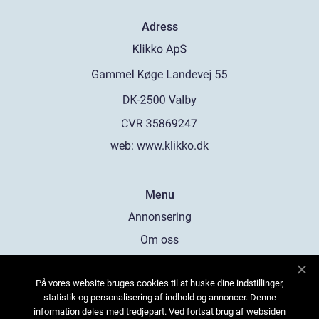
Adress
web:
www.klikko.dk
Menu
Annonsering
Om oss
Cookies
På vores website bruges cookies til at huske dine indstillinger,
Kontakta oss
statistik og personalisering af indhold og annoncer. Denne
Sitemap
information deles med tredjepart. Ved fortsat brug af websiden