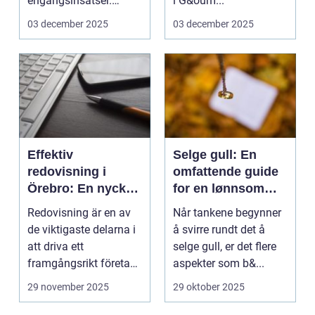
engångsinsatser.
i G&oum...
Många ...
03 december 2025
03 december 2025
Effektiv
Selge gull: En
redovisning i
omfattende guide
Örebro: En nyckel
for en lønnsom
till framgång
transaksjon
Redovisning är en av
Når tankene begynner
de viktigaste delarna i
å svirre rundt det å
att driva ett
selge gull, er det flere
framgångsrikt företag.
aspekter som b&...
I ...
29 november 2025
29 oktober 2025