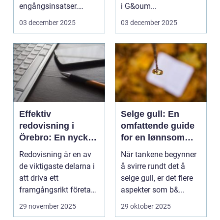
engångsinsatser.
i G&oum...
Många ...
03 december 2025
03 december 2025
Effektiv
Selge gull: En
redovisning i
omfattende guide
Örebro: En nyckel
for en lønnsom
till framgång
transaksjon
Redovisning är en av
Når tankene begynner
de viktigaste delarna i
å svirre rundt det å
att driva ett
selge gull, er det flere
framgångsrikt företag.
aspekter som b&...
I ...
29 november 2025
29 oktober 2025