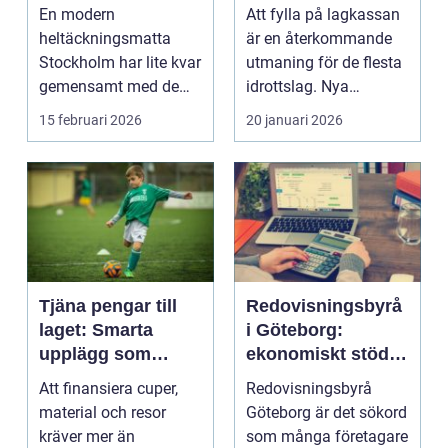
hem och kontor
sätt
En modern
Att fylla på lagkassan
heltäckningsmatta
är en återkommande
Stockholm har lite kvar
utmaning för de flesta
gemensamt med de
idrottslag. Nya
platta, trista varianter
matchställ, cuper, ...
15 februari 2026
20 januari 2026
m...
Tjäna pengar till
Redovisningsbyrå
laget: Smarta
i Göteborg:
upplägg som
ekonomiskt stöd
håller i längden
för ditt företag
Att finansiera cuper,
Redovisningsbyrå
material och resor
Göteborg är det sökord
kräver mer än
som många företagare