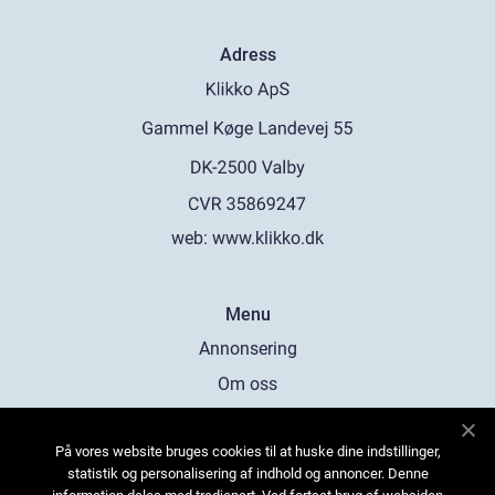
Adress
web:
www.klikko.dk
Menu
Annonsering
Om oss
Cookies
På vores website bruges cookies til at huske dine indstillinger,
Kontakta oss
statistik og personalisering af indhold og annoncer. Denne
Sitemap