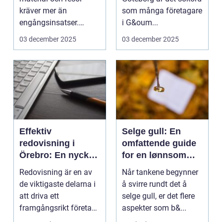
kräver mer än
som många företagare
engångsinsatser.
i G&oum...
Många ...
03 december 2025
03 december 2025
Effektiv
Selge gull: En
redovisning i
omfattende guide
Örebro: En nyckel
for en lønnsom
till framgång
transaksjon
Redovisning är en av
Når tankene begynner
de viktigaste delarna i
å svirre rundt det å
att driva ett
selge gull, er det flere
framgångsrikt företag.
aspekter som b&...
I ...