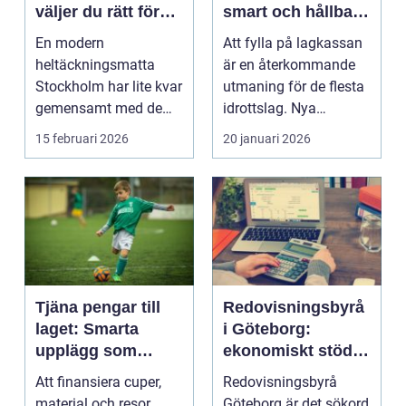
väljer du rätt för
smart och hållbart
hem och kontor
sätt
En modern
Att fylla på lagkassan
heltäckningsmatta
är en återkommande
Stockholm har lite kvar
utmaning för de flesta
gemensamt med de
idrottslag. Nya
platta, trista varianter
matchställ, cuper, ...
15 februari 2026
20 januari 2026
m...
Tjäna pengar till
Redovisningsbyrå
laget: Smarta
i Göteborg:
upplägg som
ekonomiskt stöd
håller i längden
för ditt företag
Att finansiera cuper,
Redovisningsbyrå
material och resor
Göteborg är det sökord