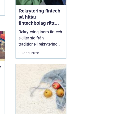
Rekrytering fintech
så hittar
fintechbolag rätt
ledare och
Rekrytering inom fintech
specialister
skiljer sig från
traditionell rekrytering
inom bank, finans eller
08 april 2026
renodlad tech.
Fintechbolag rör sig i en
y
miljö där teknik, affär
och reglering möts och
d
ofta krockar.
Tillväxttakten är hög,
regelverken skärps och
konkurrens...
a