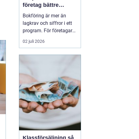
företag bättre
kontroll och
Bokföring är mer än
tryggare ekonomi
lagkrav och siffror i ett
program. För företagare i
Alvesta handlar det om
02 juli 2026
vardaglig trygghet, bättre
beslutsunderlag och mer
tid till kunderna. När
räkenskaperna är
korrekta, uppdaterade
och begripliga blir det
enklare att växa, ...
Klassförsäljning så