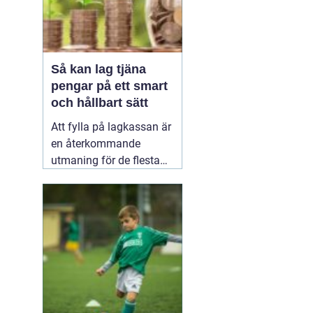
Så kan lag tjäna
pengar på ett smart
och hållbart sätt
Att fylla på lagkassan är
en återkommande
utmaning för de flesta
idrottslag. Nya
matchställ, cuper,
träningsläger, material,
domarkostnader och
resor äter snabbt upp
pengarna. Många söker
därför enkla och tydliga
sätt att
20 januari 2026