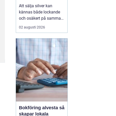
Att sälja silver kan
kännas både lockande
och osäkert på samma
gång. Många sitter på
02 augusti 2026
silversmycken, bestick
eller mynt som bara blir
liggande i ett skåp år
efter år. Frågan dyker
ofta upp: är det värt
något, och hur går en
försäljning faktiskt till?
...
Bokföring alvesta så
skapar lokala