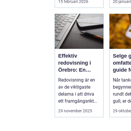
15 februari 2026
20 januar
varianter m...
Nya matc
cuper, ...
Effektiv
Selge g
redovisning i
omfatt
Örebro: En
guide f
nyckel till
lønns
Redovisning är en
Når tank
framgång
transa
av de viktigaste
begynner
delarna i att driva
rundt det
ett framgångsrikt
gull, er d
företag. I ...
aspekter
29 november 2025
29 oktobe