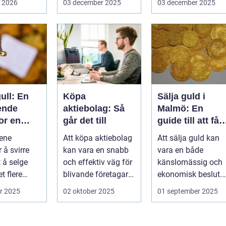
i 2026
03 december 2025
03 december 2025
hställ,
ull: En
Köpa
Sälja guld i
ende
aktiebolag: Så
Malmö: En
or en
går det till
guide till att få
om
bästa värde för
ene
Att köpa aktiebolag
Att sälja guld kan
ksjon
ditt guld
 å svirre
kan vara en snabb
vara en både
 å selge
och effektiv väg för
känslomässig och
et flere
blivande företagare
ekonomisk beslut.
 som b&...
e...
För boe...
r 2025
02 oktober 2025
01 september 2025