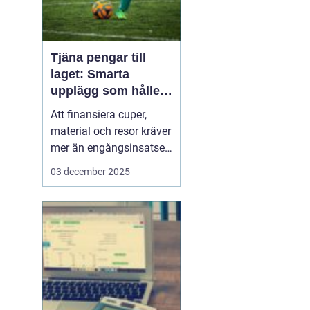
Tjäna pengar till
laget: Smarta
upplägg som håller i
längden
Att finansiera cuper,
material och resor kräver
mer än engångsinsatser.
Många lag väljer idag
03 december 2025
säljuplägg som skapar
återkommande intäkter
och lojala kunder. Fokus
ligger på vardagsvaror,
tydlig pl...