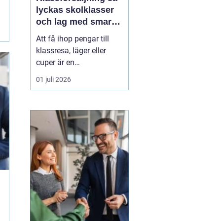
lyckas skolklasser
och lag med smarta
säljprojekt
Att få ihop pengar till
klassresa, läger eller
cuper är en
återkommande
01 juli 2026
utmaning för många
skolklasser och lag.
Samtidigt kan en
genomtänkt
Klassförsäljning
bli
mycket mer än bara ett
sätt att fylla kassan.
De...