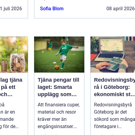
1 juli 2026
Sofia Blom
08 april 2026
lag tjäna
Tjäna pengar till
Redovisningsb
på ett
laget: Smarta
rå i Göteborg:
och
upplägg som
ekonomiskt stö
t sätt
håller i längden
för ditt företag
 på
Att finansiera cuper,
Redovisningsbyrå
n är en
material och resor
Göteborg är det
mmande
kräver mer än
sökord som mång
 för de
engångsinsatser.
företagare i
rottslag.
Många ...
G&oum...