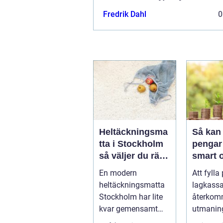
Fredrik Dahl
0
Heltäckningsma
Så kan 
tta i Stockholm
pengar 
så väljer du rätt
smart 
för hem och
hållbar
En modern
Att fylla
kontor
heltäckningsmatta
lagkassa
Stockholm har lite
återko
kvar gemensamt
utmaning
med de platta, trista
flesta id