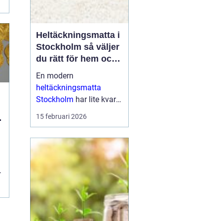
Heltäckningsmatta i
Stockholm så väljer
du rätt för hem och
kontor
En modern
heltäckningsmatta
Stockholm
har lite kvar
gemensamt med de
15 februari 2026
platta, trista varianter
många minns från 70-
och 80-talet. I da...