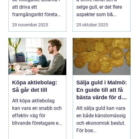
att driva ett
selge gull, er det flere
framgångsrikt företag.
aspekter som b&...
I ...
29 november 2025
29 oktober 2025
Köpa aktiebolag:
Sälja guld i Malmö:
Så går det till
En guide till att få
bästa värde för ditt
Att köpa aktiebolag
guld
kan vara en snabb och
Att sälja guld kan vara
effektiv väg för
en både känslomässig
blivande företagare e...
och ekonomisk beslut.
För boe...