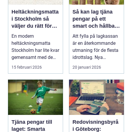
Heltäckningsmatta
Så kan lag tjäna
i Stockholm så
pengar på ett
väljer du rätt för
smart och hållbart
hem och kontor
sätt
En modern
Att fylla på lagkassan
heltäckningsmatta
är en återkommande
Stockholm har lite kvar
utmaning för de flesta
gemensamt med de
idrottslag. Nya
platta, trista varianter
matchställ, cuper, ...
15 februari 2026
20 januari 2026
m...
Tjäna pengar till
Redovisningsbyrå
laget: Smarta
i Göteborg: