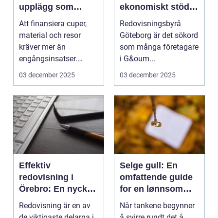
upplägg som
ekonomiskt stöd
håller i längden
för ditt företag
Att finansiera cuper,
Redovisningsbyrå
material och resor
Göteborg är det sökord
kräver mer än
som många företagare
engångsinsatser.
i G&oum...
Många ...
03 december 2025
03 december 2025
Effektiv
Selge gull: En
redovisning i
omfattende guide
Örebro: En nyckel
for en lønnsom
till framgång
transaksjon
Redovisning är en av
Når tankene begynner
de viktigaste delarna i
å svirre rundt det å