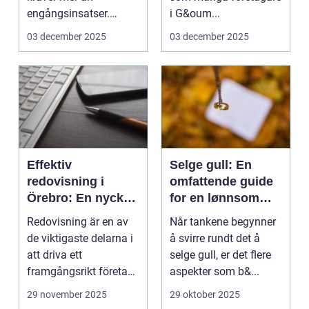
engångsinsatser.
i G&oum...
Många ...
03 december 2025
03 december 2025
Effektiv
Selge gull: En
redovisning i
omfattende guide
Örebro: En nyckel
for en lønnsom
till framgång
transaksjon
Redovisning är en av
Når tankene begynner
de viktigaste delarna i
å svirre rundt det å
att driva ett
selge gull, er det flere
framgångsrikt företag.
aspekter som b&...
I ...
29 november 2025
29 oktober 2025