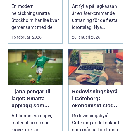
hem och kontor
sätt
En modern
Att fylla på lagkassan
heltäckningsmatta
är en återkommande
Stockholm har lite kvar
utmaning för de flesta
gemensamt med de
idrottslag. Nya
platta, trista varianter
matchställ, cuper, ...
15 februari 2026
20 januari 2026
m...
Tjäna pengar till
Redovisningsbyrå
laget: Smarta
i Göteborg:
upplägg som
ekonomiskt stöd
håller i längden
för ditt företag
Att finansiera cuper,
Redovisningsbyrå
material och resor
Göteborg är det sökord
kräver mer än
som många företagare