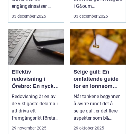
engångsinsatser.
i G&oum...
Många ...
03 december 2025
03 december 2025
Effektiv
Selge gull: En
redovisning i
omfattende guide
Örebro: En nyckel
for en lønnsom
till framgång
transaksjon
Redovisning är en av
Når tankene begynner
de viktigaste delarna i
å svirre rundt det å
att driva ett
selge gull, er det flere
framgångsrikt företag.
aspekter som b&...
I ...
29 november 2025
29 oktober 2025