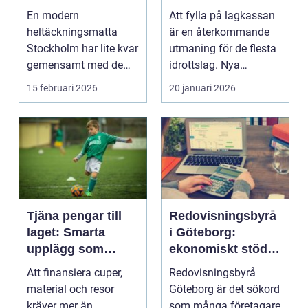
hem och kontor
sätt
En modern
Att fylla på lagkassan
heltäckningsmatta
är en återkommande
Stockholm har lite kvar
utmaning för de flesta
gemensamt med de
idrottslag. Nya
platta, trista varianter
matchställ, cuper, ...
15 februari 2026
20 januari 2026
m...
Tjäna pengar till
Redovisningsbyrå
laget: Smarta
i Göteborg:
upplägg som
ekonomiskt stöd
håller i längden
för ditt företag
Att finansiera cuper,
Redovisningsbyrå
material och resor
Göteborg är det sökord
kräver mer än
som många företagare