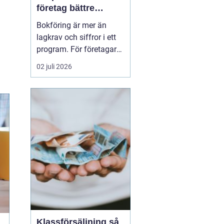
företag bättre
kontroll och
Bokföring är mer än
tryggare ekonomi
lagkrav och siffror i ett
program. För företagare i
Alvesta handlar det om
02 juli 2026
vardaglig trygghet, bättre
beslutsunderlag och mer
tid till kunderna. När
räkenskaperna är
korrekta, uppdaterade
och begripliga blir det
enklare att växa, ...
Klassförsäljning så