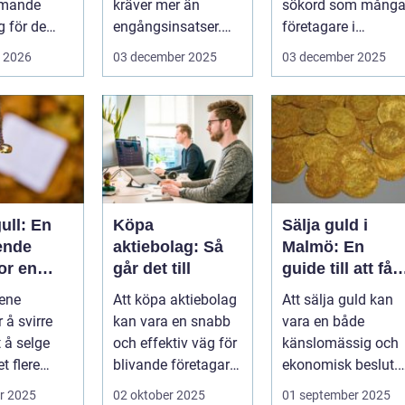
mmande
kräver mer än
sökord som mång
 för de
engångsinsatser.
företagare i
rottslag.
Många ...
G&oum...
i 2026
03 december 2025
03 december 2025
hställ,
ull: En
Köpa
Sälja guld i
ende
aktiebolag: Så
Malmö: En
or en
går det till
guide till att få
om
bästa värde för
ene
Att köpa aktiebolag
Att sälja guld kan
ksjon
ditt guld
 å svirre
kan vara en snabb
vara en både
 å selge
och effektiv väg för
känslomässig och
et flere
blivande företagare
ekonomisk beslut.
 som b&...
e...
För boe...
r 2025
02 oktober 2025
01 september 2025