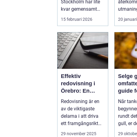
Stockholm har lite
återko
kvar gemensamt
utmaning
med de platta, trista
flesta id
15 februari 2026
20 januar
varianter m...
Nya matc
cuper, ...
Effektiv
Selge g
redovisning i
omfatt
Örebro: En
guide f
nyckel till
lønns
Redovisning är en
Når tank
framgång
transa
av de viktigaste
begynner
delarna i att driva
rundt det
ett framgångsrikt
gull, er d
företag. I ...
aspekter
29 november 2025
29 oktobe