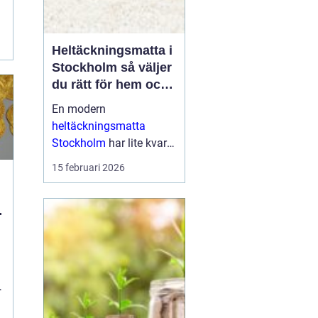
a
Heltäckningsmatta i
Stockholm så väljer
du rätt för hem och
kontor
En modern
heltäckningsmatta
Stockholm
har lite kvar
gemensamt med de
15 februari 2026
platta, trista varianter
många minns från 70-
och 80-talet. I da...