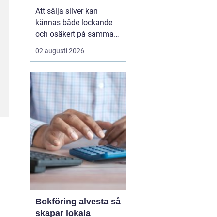
Att sälja silver kan
kännas både lockande
och osäkert på samma
gång. Många sitter på
02 augusti 2026
silversmycken, bestick
eller mynt som bara blir
liggande i ett skåp år
efter år. Frågan dyker
ofta upp: är det värt
något, och hur går en
försäljning faktiskt till?
...
Bokföring alvesta så
skapar lokala