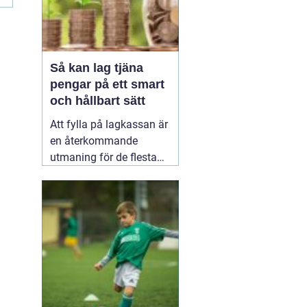
Så kan lag tjäna
pengar på ett smart
och hållbart sätt
Att fylla på lagkassan är
en återkommande
utmaning för de flesta
idrottslag. Nya
matchställ, cuper,
träningsläger, material,
domarkostnader och
resor äter snabbt upp
pengarna. Många söker
därför enkla och tydliga
sätt att
20 januari 2026