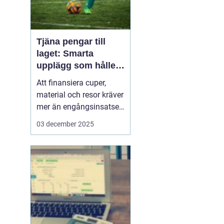
Tjäna pengar till
laget: Smarta
upplägg som håller i
längden
Att finansiera cuper,
material och resor kräver
mer än engångsinsatser.
Många lag väljer idag
03 december 2025
säljuplägg som skapar
återkommande intäkter
och lojala kunder. Fokus
ligger på vardagsvaror,
tydlig pl...