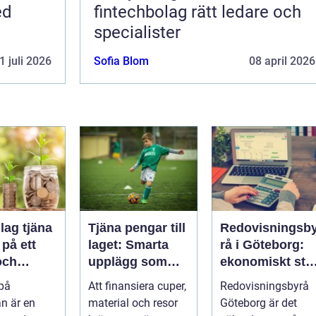
ed
fintechbolag rätt ledare och
specialister
1 juli 2026
Sofia Blom
08 april 2026
lag tjäna
Tjäna pengar till
Redovisningsb
på ett
laget: Smarta
rå i Göteborg:
och
upplägg som
ekonomiskt stö
t sätt
håller i längden
för ditt företag
 på
Att finansiera cuper,
Redovisningsbyrå
n är en
material och resor
Göteborg är det