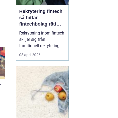
Rekrytering fintech
så hittar
fintechbolag rätt
ledare och
Rekrytering inom fintech
specialister
skiljer sig från
traditionell rekrytering
inom bank, finans eller
08 april 2026
renodlad tech.
Fintechbolag rör sig i en
miljö där teknik, affär
och reglering möts och
ofta krockar.
y
Tillväxttakten är hög,
regelverken skärps och
d
konkurrens...