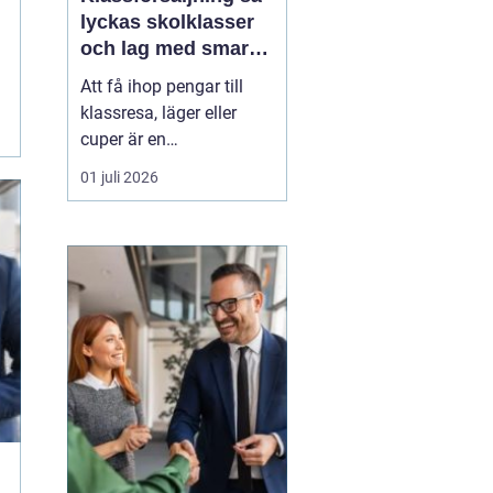
lyckas skolklasser
och lag med smarta
säljprojekt
Att få ihop pengar till
klassresa, läger eller
cuper är en
återkommande
01 juli 2026
utmaning för många
skolklasser och lag.
Samtidigt kan en
genomtänkt
Klassförsäljning
bli
mycket mer än bara ett
sätt att fylla kassan.
De...