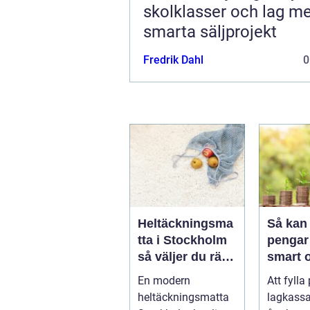
skolklasser och lag m
smarta säljprojekt
Fredrik Dahl
0
Heltäckningsma
Så kan 
tta i Stockholm
pengar 
så väljer du rätt
smart 
för hem och
hållbar
En modern
Att fylla
kontor
heltäckningsmatta
lagkassa