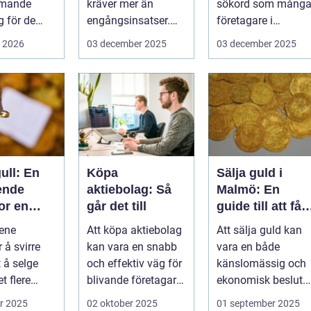
mmande
kräver mer än
sökord som mång
 för de
engångsinsatser.
företagare i
rottslag.
Många ...
G&oum...
i 2026
03 december 2025
03 december 2025
hställ,
ull: En
Köpa
Sälja guld i
ende
aktiebolag: Så
Malmö: En
or en
går det till
guide till att få
om
bästa värde för
ene
Att köpa aktiebolag
Att sälja guld kan
ksjon
ditt guld
 å svirre
kan vara en snabb
vara en både
 å selge
och effektiv väg för
känslomässig och
et flere
blivande företagare
ekonomisk beslut.
 som b&...
e...
För boe...
r 2025
02 oktober 2025
01 september 2025