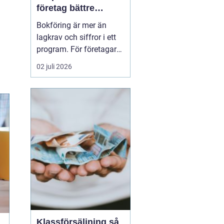
företag bättre
kontroll och
Bokföring är mer än
tryggare ekonomi
lagkrav och siffror i ett
program. För företagare i
Alvesta handlar det om
02 juli 2026
vardaglig trygghet, bättre
beslutsunderlag och mer
tid till kunderna. När
räkenskaperna är
korrekta, uppdaterade
och begripliga blir det
enklare att växa, ...
Klassförsäljning så