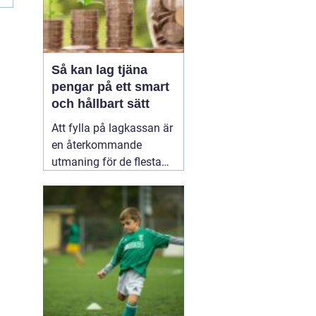
Så kan lag tjäna
pengar på ett smart
och hållbart sätt
Att fylla på lagkassan är
en återkommande
utmaning för de flesta
idrottslag. Nya
matchställ, cuper,
träningsläger, material,
domarkostnader och
resor äter snabbt upp
pengarna. Många söker
därför enkla och tydliga
sätt att
20 januari 2026