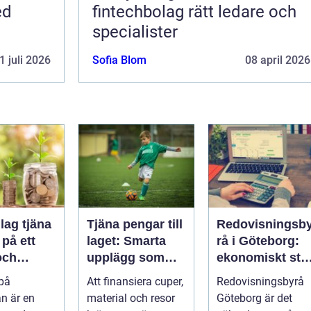
ed
fintechbolag rätt ledare och
specialister
1 juli 2026
Sofia Blom
08 april 2026
lag tjäna
Tjäna pengar till
Redovisningsb
på ett
laget: Smarta
rå i Göteborg:
och
upplägg som
ekonomiskt stö
t sätt
håller i längden
för ditt företag
 på
Att finansiera cuper,
Redovisningsbyrå
n är en
material och resor
Göteborg är det