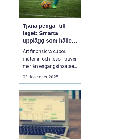
Tjäna pengar till
laget: Smarta
upplägg som håller i
längden
Att finansiera cuper,
material och resor kräver
mer än engångsinsatser.
Många lag väljer idag
03 december 2025
säljuplägg som skapar
återkommande intäkter
och lojala kunder. Fokus
ligger på vardagsvaror,
tydlig pl...