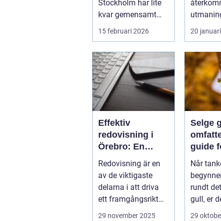
Stockholm har lite
återko
kvar gemensamt
utmaning
med de platta, trista
flesta id
15 februari 2026
20 januar
varianter m...
Nya matc
cuper, ...
Effektiv
Selge g
redovisning i
omfatt
Örebro: En
guide f
nyckel till
lønns
Redovisning är en
Når tank
framgång
transa
av de viktigaste
begynner
delarna i att driva
rundt det
ett framgångsrikt
gull, er d
företag. I ...
aspekter
29 november 2025
29 oktobe