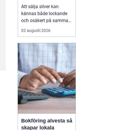
Att sälja silver kan
kännas både lockande
och osäkert på samma
gång. Många sitter på
02 augusti 2026
silversmycken, bestick
eller mynt som bara blir
liggande i ett skåp år
efter år. Frågan dyker
ofta upp: är det värt
något, och hur går en
försäljning faktiskt till?
...
Bokföring alvesta så
skapar lokala