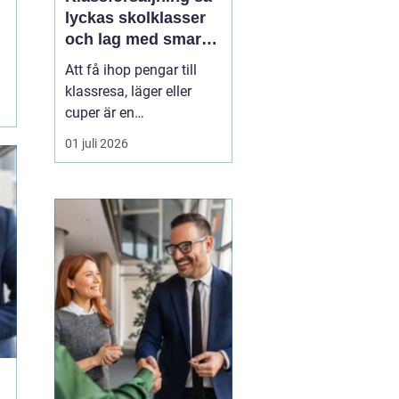
lyckas skolklasser
och lag med smarta
säljprojekt
Att få ihop pengar till
klassresa, läger eller
cuper är en
återkommande
01 juli 2026
utmaning för många
skolklasser och lag.
Samtidigt kan en
genomtänkt
Klassförsäljning
bli
mycket mer än bara ett
sätt att fylla kassan.
De...