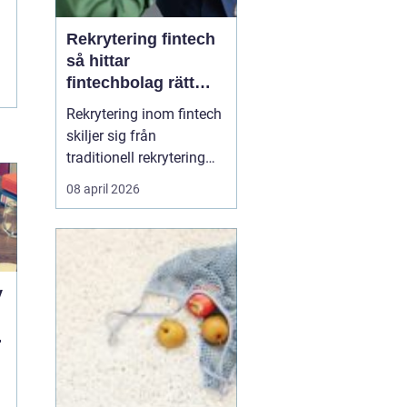
Rekrytering fintech
så hittar
fintechbolag rätt
ledare och
Rekrytering inom fintech
specialister
skiljer sig från
traditionell rekrytering
inom bank, finans eller
08 april 2026
renodlad tech.
Fintechbolag rör sig i en
miljö där teknik, affär
och reglering möts och
ofta krockar.
y
Tillväxttakten är hög,
regelverken skärps och
d
konkurrens...