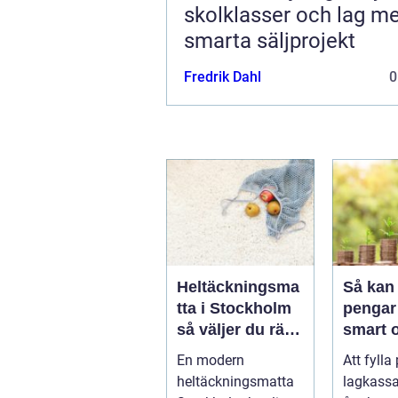
skolklasser och lag m
smarta säljprojekt
Fredrik Dahl
0
Heltäckningsma
Så kan 
tta i Stockholm
pengar 
så väljer du rätt
smart 
för hem och
hållbar
En modern
Att fylla
kontor
heltäckningsmatta
lagkassa