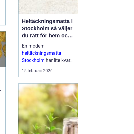
a
Heltäckningsmatta i
Stockholm så väljer
du rätt för hem och
kontor
En modern
heltäckningsmatta
Stockholm
har lite kvar
gemensamt med de
15 februari 2026
platta, trista varianter
många minns från 70-
och 80-talet. I da...