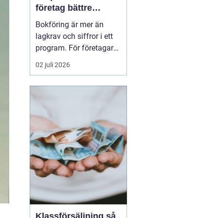
företag bättre
kontroll och
Bokföring är mer än
tryggare ekonomi
lagkrav och siffror i ett
program. För företagare i
Alvesta handlar det om
02 juli 2026
vardaglig trygghet, bättre
beslutsunderlag och mer
tid till kunderna. När
räkenskaperna är
korrekta, uppdaterade
och begripliga blir det
enklare att växa, ...
Klassförsäljning så