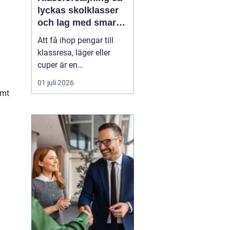
lyckas skolklasser
och lag med smarta
säljprojekt
Att få ihop pengar till
klassresa, läger eller
cuper är en
återkommande
01 juli 2026
utmaning för många
amt
skolklasser och lag.
Samtidigt kan en
genomtänkt
Klassförsäljning
bli
mycket mer än bara ett
sätt att fylla kassan.
De...