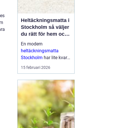
des
Heltäckningsmatta i
om
Stockholm så väljer
ara
du rätt för hem och
kontor
En modern
heltäckningsmatta
Stockholm
har lite kvar
gemensamt med de
15 februari 2026
platta, trista varianter
många minns från 70-
och 80-talet. I da...