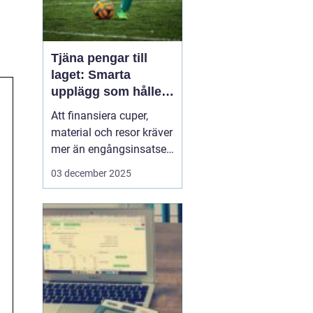
Tjäna pengar till
laget: Smarta
upplägg som håller i
längden
Att finansiera cuper,
material och resor kräver
mer än engångsinsatser.
Många lag väljer idag
03 december 2025
säljuplägg som skapar
återkommande intäkter
och lojala kunder. Fokus
ligger på vardagsvaror,
tydlig pl...