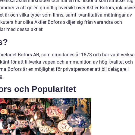
 svenska aktiemarknaden och har en rik historia som sträcker sig
 kommer vi att ge en grundlig översikt över Aktier Bofors, inklusive
t är och vilka typer som finns, samt kvantitativa mätningar av
utera hur olika Aktier Bofors skiljer sig från varandra och
lar med dessa aktier.
s?
a företaget Bofors AB, som grundades år 1873 och har varit verks
känt för att tillverka vapen och ammunition av hög kvalitet och
ierna Bofors är en möjlighet för privatpersoner att bli delägare i
g.
ors och Popularitet