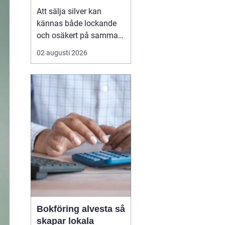
Att sälja silver kan
kännas både lockande
och osäkert på samma
gång. Många sitter på
02 augusti 2026
silversmycken, bestick
eller mynt som bara blir
liggande i ett skåp år
efter år. Frågan dyker
ofta upp: är det värt
något, och hur går en
försäljning faktiskt till?
...
Bokföring alvesta så
skapar lokala