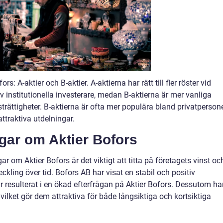
s: A-aktier och B-aktier. A-aktierna har rätt till fler röster vid
institutionella investerare, medan B-aktierna är mer vanliga
strättigheter. B-aktierna är ofta mer populära bland privatperson
ttraktiva utdelningar.
ngar om Aktier Bofors
ar om Aktier Bofors är det viktigt att titta på företagets vinst oc
kling över tid. Bofors AB har visat en stabil och positiv
har resulterat i en ökad efterfrågan på Aktier Bofors. Dessutom ha
vilket gör dem attraktiva för både långsiktiga och kortsiktiga