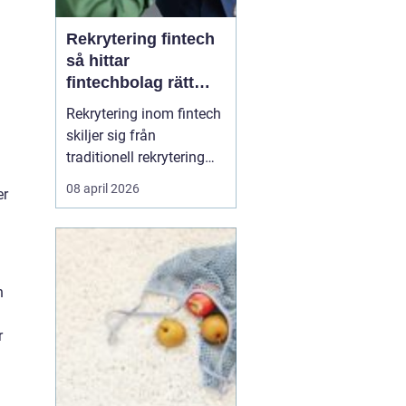
Rekrytering fintech
så hittar
fintechbolag rätt
ledare och
Rekrytering inom fintech
specialister
skiljer sig från
traditionell rekrytering
inom bank, finans eller
08 april 2026
er
renodlad tech.
Fintechbolag rör sig i en
miljö där teknik, affär
och reglering möts och
ofta krockar.
h
Tillväxttakten är hög,
regelverken skärps och
r
konkurrens...