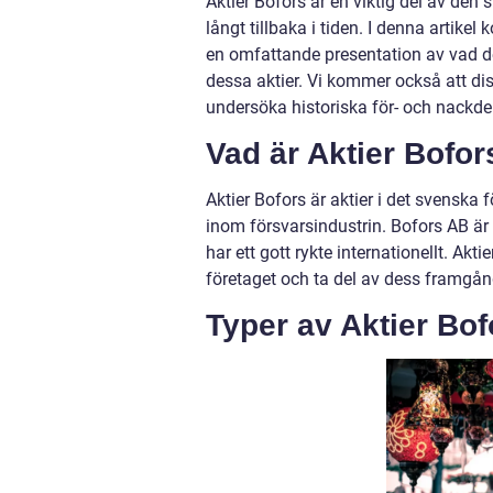
Aktier Bofors är en viktig del av den
långt tillbaka i tiden. I denna artikel
en omfattande presentation av vad de
dessa aktier. Vi kommer också att disk
undersöka historiska för- och nackde
Vad är Aktier Bofor
Aktier Bofors är aktier i det svensk
inom försvarsindustrin. Bofors AB är 
har ett gott rykte internationellt. Akt
företaget och ta del av dess framgån
Typer av Aktier Bof