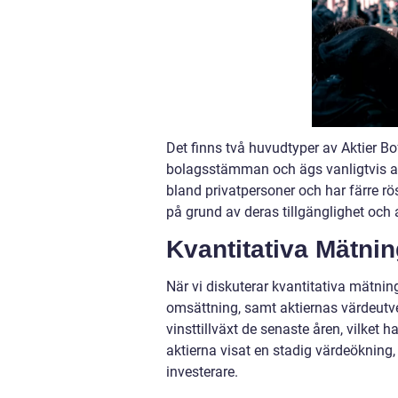
Det finns två huvudtyper av Aktier Bofor
bolagsstämman och ägs vanligtvis av 
bland privatpersoner och har färre rö
på grund av deras tillgänglighet och a
Kvantitativa Mätni
När vi diskuterar kvantitativa mätning
omsättning, samt aktiernas värdeutvec
vinsttillväxt de senaste åren, vilket 
aktierna visat en stadig värdeökning, 
investerare.