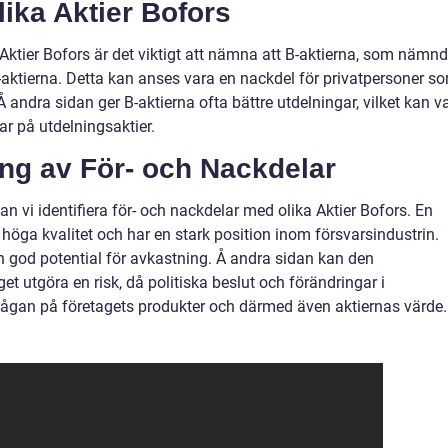
lika Aktier Bofors
a Aktier Bofors är det viktigt att nämna att B-aktierna, som nämn
 A-aktierna. Detta kan anses vara en nackdel för privatpersoner s
 Å andra sidan ger B-aktierna ofta bättre utdelningar, vilket kan v
ar på utdelningsaktier.
ng av För- och Nackdelar
kan vi identifiera för- och nackdelar med olika Aktier Bofors. En
n höga kvalitet och har en stark position inom försvarsindustrin.
en god potential för avkastning. Å andra sidan kan den
t utgöra en risk, då politiska beslut och förändringar i
rågan på företagets produkter och därmed även aktiernas värde.