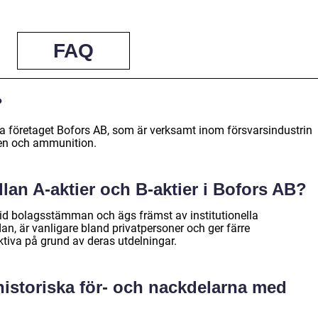
FAQ
?
ska företaget Bofors AB, som är verksamt inom försvarsindustrin
apen och ammunition.
lan A-aktier och B-aktier i Bofors AB?
r vid bolagsstämman och ägs främst av institutionella
dan, är vanligare bland privatpersoner och ger färre
aktiva på grund av deras utdelningar.
 historiska för- och nackdelarna med