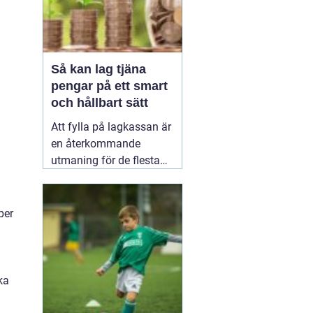
Så kan lag tjäna
pengar på ett smart
och hållbart sätt
Att fylla på lagkassan är
en återkommande
utmaning för de flesta
idrottslag. Nya
matchställ, cuper,
träningsläger, material,
per
domarkostnader och
resor äter snabbt upp
pengarna. Många söker
därför enkla och tydliga
ka
sätt att
20 januari 2026