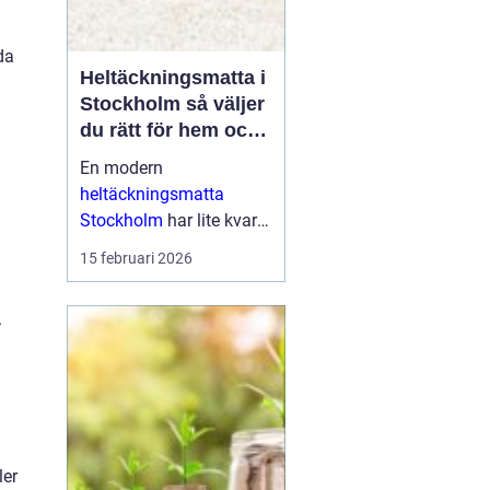
da
Heltäckningsmatta i
Stockholm så väljer
du rätt för hem och
kontor
En modern
heltäckningsmatta
Stockholm
har lite kvar
gemensamt med de
15 februari 2026
platta, trista varianter
många minns från 70-
.
och 80-talet. I da...
ler