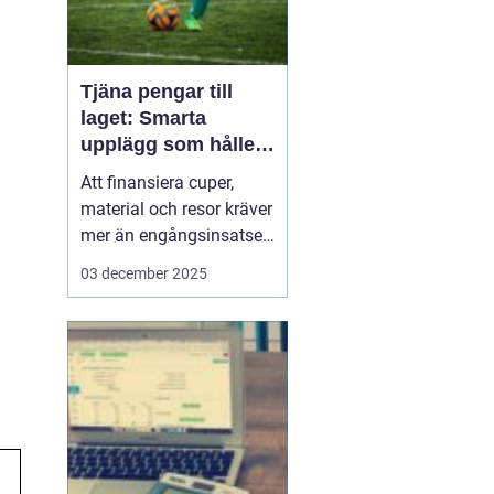
Tjäna pengar till
laget: Smarta
upplägg som håller i
längden
Att finansiera cuper,
material och resor kräver
mer än engångsinsatser.
Många lag väljer idag
03 december 2025
säljuplägg som skapar
återkommande intäkter
och lojala kunder. Fokus
ligger på vardagsvaror,
tydlig pl...