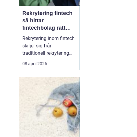
Rekrytering fintech
så hittar
fintechbolag rätt
ledare och
Rekrytering inom fintech
specialister
skiljer sig från
traditionell rekrytering
inom bank, finans eller
08 april 2026
renodlad tech.
Fintechbolag rör sig i en
miljö där teknik, affär
och reglering möts och
ofta krockar.
Tillväxttakten är hög,
regelverken skärps och
konkurrens...