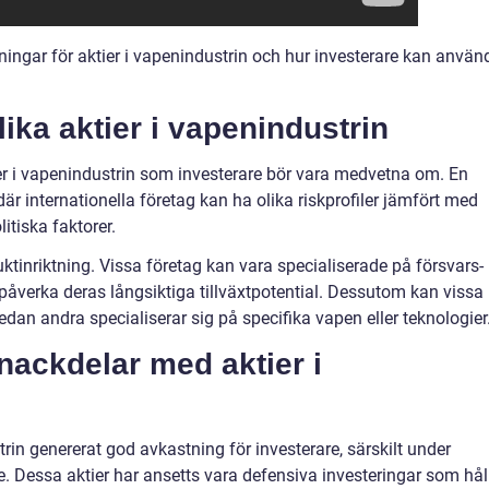
ningar för aktier i vapenindustrin och hur investerare kan använ
lika aktier i vapenindustrin
ier i vapenindustrin som investerare bör vara medvetna om. En
 där internationella företag kan ha olika riskprofiler jämfört med
tiska faktorer.
ktinriktning. Vissa företag kan vara specialiserade på försvars-
n påverka deras långsiktiga tillväxtpotential. Dessutom kan vissa
edan andra specialiserar sig på specifika vapen eller teknologier
 nackdelar med aktier i
strin genererat god avkastning för investerare, särskilt under
e. Dessa aktier har ansetts vara defensiva investeringar som hål