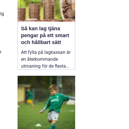
rig
Så kan lag tjäna
pengar på ett smart
och hållbart sätt
e
Att fylla på lagkassan är
en återkommande
utmaning för de flesta
idrottslag. Nya
matchställ, cuper,
träningsläger, material,
domarkostnader och
resor äter snabbt upp
pengarna. Många söker
därför enkla och tydliga
sätt att
20 januari 2026