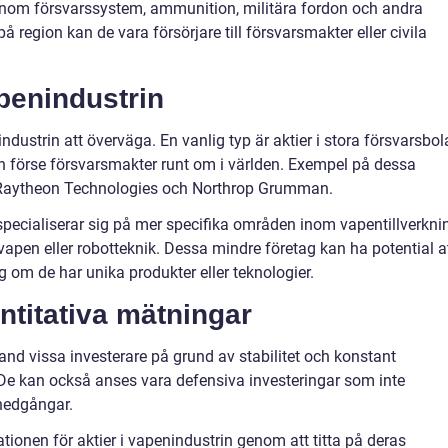
nom försvarssystem, ammunition, militära fordon och andra
region kan de vara försörjare till försvarsmakter eller civila
apenindustrin
nindustrin att överväga. En vanlig typ är aktier i stora försvarsbo
ch förse försvarsmakter runt om i världen. Exempel på dessa
, Raytheon Technologies och Northrop Grumman.
pecialiserar sig på mer specifika områden inom vapentillverkni
svapen eller robotteknik. Dessa mindre företag kan ha potential a
 om de har unika produkter eller teknologier.
ntitativa mätningar
land vissa investerare på grund av stabilitet och konstant
 De kan också anses vara defensiva investeringar som inte
nedgångar.
tionen för aktier i vapenindustrin genom att titta på deras