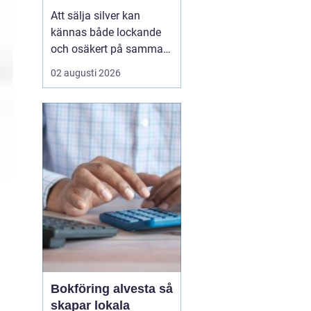
Att sälja silver kan
kännas både lockande
och osäkert på samma
gång. Många sitter på
02 augusti 2026
silversmycken, bestick
eller mynt som bara blir
liggande i ett skåp år
efter år. Frågan dyker
ofta upp: är det värt
något, och hur går en
försäljning faktiskt till?
...
Bokföring alvesta så
skapar lokala