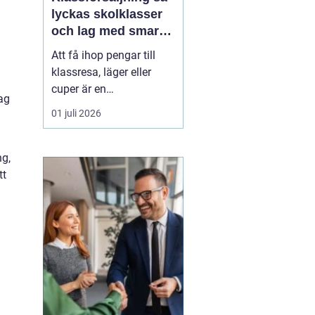
lyckas skolklasser
och lag med smarta
säljprojekt
Att få ihop pengar till
klassresa, läger eller
cuper är en
lag
återkommande
01 juli 2026
utmaning för många
skolklasser och lag.
Samtidigt kan en
ng,
genomtänkt
tt
Klassförsäljning
bli
mycket mer än bara ett
sätt att fylla kassan.
De...