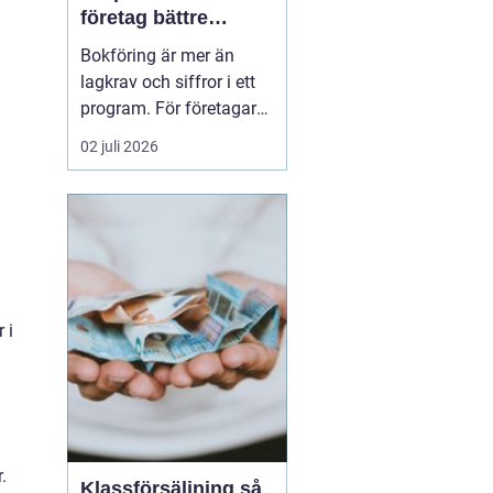
företag bättre
kontroll och
Bokföring är mer än
tryggare ekonomi
lagkrav och siffror i ett
program. För företagare i
Alvesta handlar det om
02 juli 2026
vardaglig trygghet, bättre
beslutsunderlag och mer
tid till kunderna. När
räkenskaperna är
korrekta, uppdaterade
och begripliga blir det
enklare att växa, ...
 i
.
Klassförsäljning så