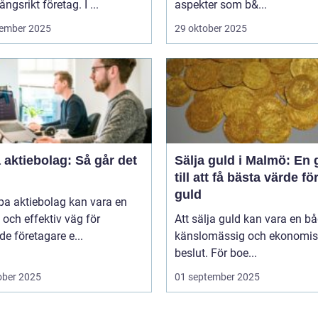
ngsrikt företag. I ...
aspekter som b&...
ember 2025
29 oktober 2025
aktiebolag: Så går det
Sälja guld i Malmö: En 
till att få bästa värde för
guld
pa aktiebolag kan vara en
och effektiv väg för
Att sälja guld kan vara en b
de företagare e...
känslomässig och ekonomis
beslut. För boe...
ober 2025
01 september 2025