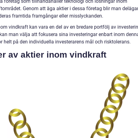
ra företag som tillhandahåller teknologi och lösningar inom
ftområdet. Genom att äga aktier i dessa företag blir man deläga
i deras framtida framgångar eller misslyckanden.
nom vindkraft kan vara en del av en bredare portfölj av investeri
 kan man välja att fokusera sina investeringar enbart inom denna
r helt på den individuella investerarens mål och risktolerans.
r av aktier inom vindkraft