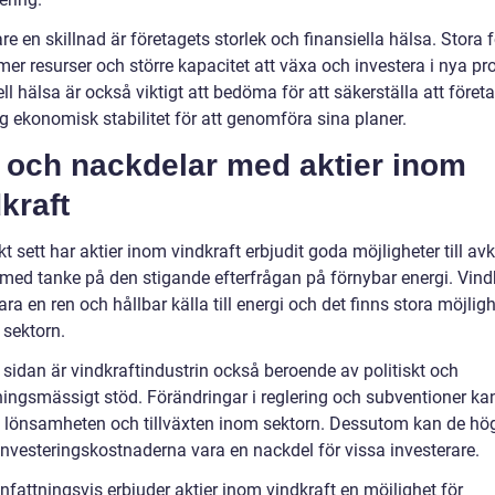
are en skillnad är företagets storlek och finansiella hälsa. Stora 
er resurser och större kapacitet att växa och investera i nya pro
ll hälsa är också viktigt att bedöma för att säkerställa att föret
lig ekonomisk stabilitet för att genomföra sina planer.
- och nackdelar med aktier inom
kraft
kt sett har aktier inom vindkraft erbjudit goda möjligheter till av
t med tanke på den stigande efterfrågan på förnybar energi. Vind
ra en ren och hållbar källa till energi och det finns stora möjlighe
i sektorn.
 sidan är vindkraftindustrin också beroende av politiskt och
tningsmässigt stöd. Förändringar i reglering och subventioner ka
 lönsamheten och tillväxten inom sektorn. Dessutom kan de hö
 investeringskostnaderna vara en nackdel för vissa investerare.
attningsvis erbjuder aktier inom vindkraft en möjlighet för