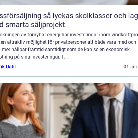
äljning så lyckas skolklasser och lag
 smarta säljprojekt
kningen av förnybar energi har investeringar inom vindkraftpro
t en attraktiv möjlighet för privatpersoner att både vara med och 
en mer hållbar framtid samtidigt som de kan se en ekonomisk
tning på sina investeringar. I ...
rik Dahl
01 jul