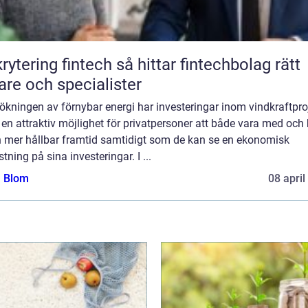
ing fintech så hittar fintechbolag rätt
are och specialister
kningen av förnybar energi har investeringar inom vindkraftpro
t en attraktiv möjlighet för privatpersoner att både vara med och 
en mer hållbar framtid samtidigt som de kan se en ekonomisk
tning på sina investeringar. I ...
a Blom
08 april