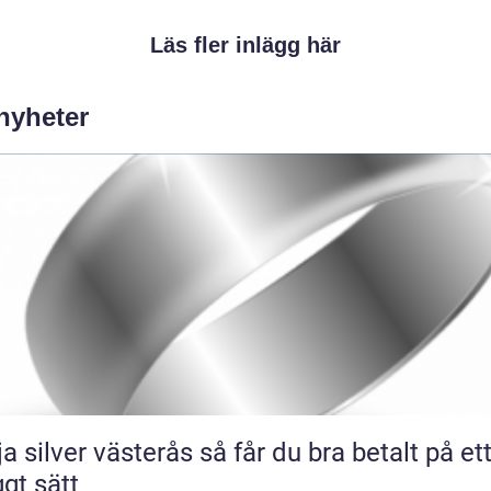
Läs fler inlägg här
 nyheter
lver västerås så får du bra betalt på ett
ggt sätt