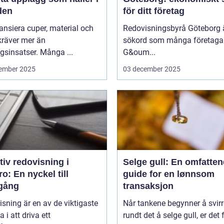
den
för ditt företag
nansiera cuper, material och
Redovisningsbyrå Göteborg ä
kräver mer än
sökord som många företagar
sinsatser. Många ...
G&oum...
ember 2025
03 december 2025
tiv redovisning i
Selge gull: En omfatte
o: En nyckel till
guide for en lønnsom
gång
transaksjon
sning är en av de viktigaste
Når tankene begynner å svirr
a i att driva ett
rundt det å selge gull, er det f