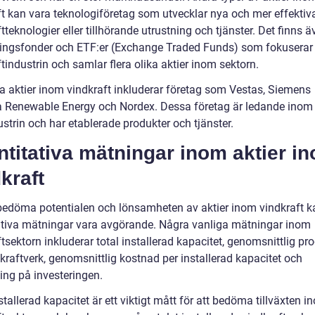
ft kan vara teknologiföretag som utvecklar nya och mer effektiv
tteknologier eller tillhörande utrustning och tjänster. Det finns ä
ringsfonder och ETF:er (Exchange Traded Funds) som fokuserar
tindustrin och samlar flera olika aktier inom sektorn.
a aktier inom vindkraft inkluderar företag som Vestas, Siemens
Renewable Energy och Nordex. Dessa företag är ledande inom
strin och har etablerade produkter och tjänster.
titativa mätningar inom aktier i
kraft
 bedöma potentialen och lönsamheten av aktier inom vindkraft k
ativa mätningar vara avgörande. Några vanliga mätningar inom
tsektorn inkluderar total installerad kapacitet, genomsnittlig pr
kraftverk, genomsnittlig kostnad per installerad kapacitet och
ing på investeringen.
stallerad kapacitet är ett viktigt mått för att bedöma tillväxten i