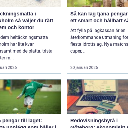
äckningsmatta i
Så kan lag tjäna pengar
holm så väljer du rätt
ett smart och hållbart s
hem och kontor
Att fylla på lagkassan är en
dern heltäckningsmatta
återkommande utmaning för
olm har lite kvar
flesta idrottslag. Nya matchst
samt med de platta, trista
cuper, ...
ter m...
ruari 2026
20 januari 2026
 pengar till laget:
Redovisningsbyrå i
ta upplägg som håller i
Göteborg: ekonomiskt 