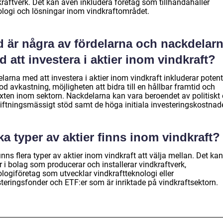
kraftverk. Det kan även inkludera företag som tillhandahåller
ologi och lösningar inom vindkraftområdet.
d är några av fördelarna och nackdelar
 att investera i aktier inom vindkraft?
larna med att investera i aktier inom vindkraft inkluderar potent
od avkastning, möjligheten att bidra till en hållbar framtid och
växten inom sektorn. Nackdelarna kan vara beroendet av politiskt
tiftningsmässigt stöd samt de höga initiala investeringskostnad
ka typer av aktier finns inom vindkraft?
inns flera typer av aktier inom vindkraft att välja mellan. Det ka
r i bolag som producerar och installerar vindkraftverk,
logiföretag som utvecklar vindkraftteknologi eller
steringsfonder och ETF:er som är inriktade på vindkraftsektorn.