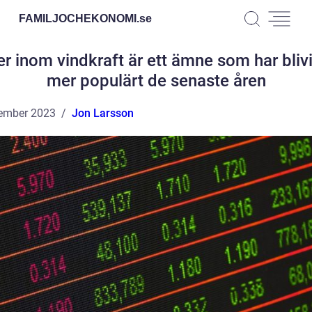
FAMILJOCHEKONOMI.
se
er inom vindkraft är ett ämne som har blivit
mer populärt de senaste åren
ember 2023
Jon Larsson