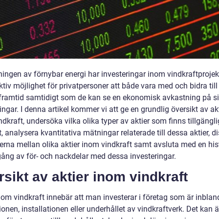
ingen av förnybar energi har investeringar inom vindkraftprojekt
ktiv möjlighet för privatpersoner att både vara med och bidra til
 framtid samtidigt som de kan se en ekonomisk avkastning på s
ingar. I denna artikel kommer vi att ge en grundlig översikt av ak
dkraft, undersöka vilka olika typer av aktier som finns tillgängl
 analysera kvantitativa mätningar relaterade till dessa aktier, d
derna mellan olika aktier inom vindkraft samt avsluta med en his
ng av för- och nackdelar med dessa investeringar.
sikt av aktier inom vindkraft
nom vindkraft innebär att man investerar i företag som är inblan
onen, installationen eller underhållet av vindkraftverk. Det kan 