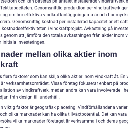
tsektorn och kan baseras på antalet installerade vindkraftverk e
ffektkapaciteten. Genomsnittlig produktion per vindkraftverk ger
ning om hur effektiva vindkraftanläggningarna är och hur mycke
rera. Genomsnittlig kostnad per installerad kapacitet är ett sätt
kostnadseffektiviteten i vindkraftprojekt. Avkastning på invest
s genom att jämföra den totala avkastningen från aktier inom v
initiala investeringen.
lnader mellan olika aktier inom
kraft
s flera faktorer som kan skilja olika aktier inom vindkraft åt. En v
d är verksamhetsområdet. Vissa företag fokuserar enbart på pro
tallation av vindkraftverk, medan andra kan vara involverade i h
jan från design till underhåll.
 viktig faktor är geografisk placering. Vindförhållandena varier
och olika marknader kan ha olika tillväxtpotential. Det kan vara 
ersöka vilka marknader företaget är verksamma i och deras geog
iering.