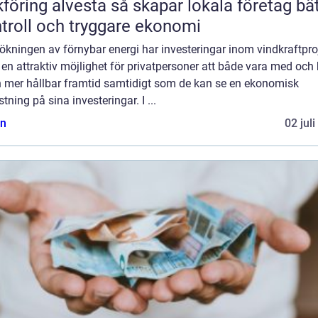
 alvesta så skapar lokala företag bättre
troll och tryggare ekonomi
kningen av förnybar energi har investeringar inom vindkraftpro
t en attraktiv möjlighet för privatpersoner att både vara med och 
en mer hållbar framtid samtidigt som de kan se en ekonomisk
tning på sina investeringar. I ...
n
02 jul