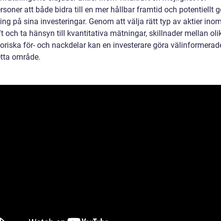
rsoner att både bidra till en mer hållbar framtid och potentiellt 
ng på sina investeringar. Genom att välja rätt typ av aktier ino
t och ta hänsyn till kvantitativa mätningar, skillnader mellan oli
toriska för- och nackdelar kan en investerare göra välinformerad
tta område.