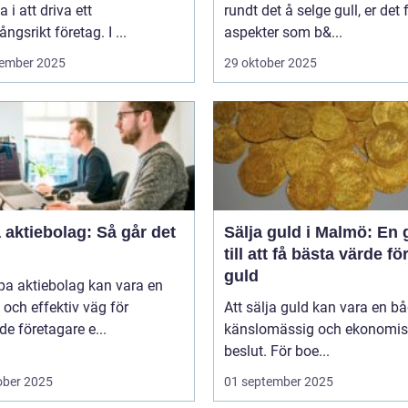
a i att driva ett
rundt det å selge gull, er det f
ngsrikt företag. I ...
aspekter som b&...
ember 2025
29 oktober 2025
aktiebolag: Så går det
Sälja guld i Malmö: En 
till att få bästa värde för
guld
pa aktiebolag kan vara en
och effektiv väg för
Att sälja guld kan vara en b
de företagare e...
känslomässig och ekonomis
beslut. För boe...
ober 2025
01 september 2025