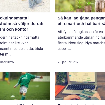
äckningsmatta i
Så kan lag tjäna pengar
holm så väljer du rätt
ett smart och hållbart s
hem och kontor
Att fylla på lagkassan är en
dern heltäckningsmatta
återkommande utmaning för
olm har lite kvar
flesta idrottslag. Nya matchst
samt med de platta, trista
cuper, ...
ter m...
ruari 2026
20 januari 2026