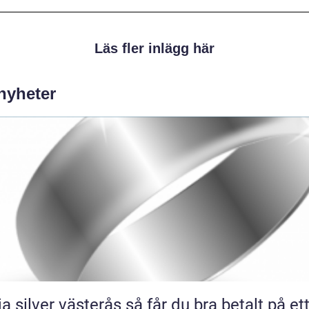
Läs fler inlägg här
 nyheter
lver västerås så får du bra betalt på ett