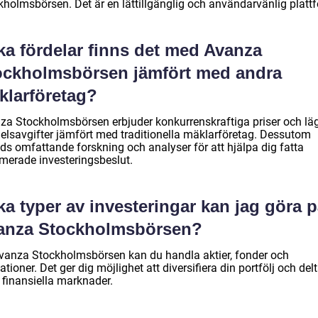
kholmsbörsen. Det är en lättillgänglig och användarvänlig platt
ka fördelar finns det med Avanza
ockholmsbörsen jämfört med andra
klarföretag?
za Stockholmsbörsen erbjuder konkurrenskraftiga priser och lä
elsavgifter jämfört med traditionella mäklarföretag. Dessutom
uds omfattande forskning och analyser för att hjälpa dig fatta
rmerade investeringsbeslut.
ka typer av investeringar kan jag göra 
anza Stockholmsbörsen?
vanza Stockholmsbörsen kan du handla aktier, fonder och
ationer. Det ger dig möjlighet att diversifiera din portfölj och delt
 finansiella marknader.