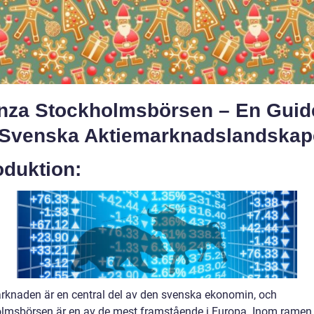
nza Stockholmsbörsen – En Guide 
 Svenska Aktiemarknadslandskap
oduktion:
rknaden är en central del av den svenska ekonomin, och
lmsbörsen är en av de mest framstående i Europa. Inom ramen 