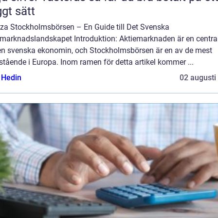
ggt sätt
za Stockholmsbörsen – En Guide till Det Svenska
emarknadslandskapet Introduktion: Aktiemarknaden är en central
en svenska ekonomin, och Stockholmsbörsen är en av de mest
tående i Europa. Inom ramen för detta artikel kommer ...
s Hedin
02 augusti