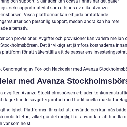
dning och support: Skillnader kan också finnas när det gäller
ings- och supportmaterial som erbjuds av olika Avanza
lmsbörsen. Vissa plattformar kan erbjuda omfattande
ingsresurser och personlig support, medan andra kan ha mer
ade alternativ.
ter och provisioner: Avgifter och provisioner kan variera mellan o
Stockholmsbörsen. Det är viktigt att jämföra kostnaderna inna
n plattform för att säkerställa att de passar ens investeringsstra
sk Genomgång av För- och Nackdelar med Avanza Stockholmsb
delar med Avanza Stockholmsbör
ta avgifter: Avanza Stockholmsbörsen erbjuder konkurrenskraft
ch lägre handelsavgifter jämfört med traditionella mäklarföretag
illgänglighet: Plattformen är enkel att använda och kan nås både
h mobiltelefon, vilket gör det möjligt för användare att handla 
h var som helst.