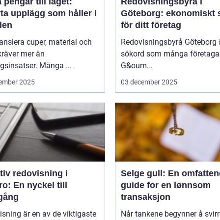
 pengar till laget:
Redovisningsbyrå i
ta upplägg som håller i
Göteborg: ekonomiskt 
den
för ditt företag
nansiera cuper, material och
Redovisningsbyrå Göteborg ä
kräver mer än
sökord som många företagar
sinsatser. Många ...
G&oum...
ember 2025
03 december 2025
tiv redovisning i
Selge gull: En omfatte
o: En nyckel till
guide for en lønnsom
gång
transaksjon
sning är en av de viktigaste
Når tankene begynner å svirr