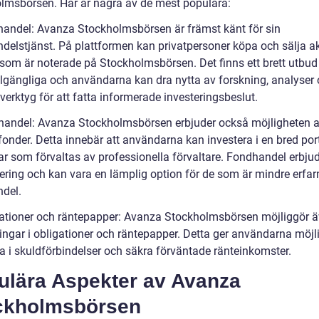
lmsbörsen. Här är några av de mest populära:
ehandel: Avanza Stockholmsbörsen är främst känt för sin
delstjänst. På plattformen kan privatpersoner köpa och sälja akt
 som är noterade på Stockholmsbörsen. Det finns ett brett utbud
tillgängliga och användarna kan dra nytta av forskning, analyser
erktyg för att fatta informerade investeringsbeslut.
handel: Avanza Stockholmsbörsen erbjuder också möjligheten a
onder. Detta innebär att användarna kan investera i en bred port
gar som förvaltas av professionella förvaltare. Fondhandel erbju
fiering och kan vara en lämplig option för de som är mindre erfa
ndel.
gationer och räntepapper: Avanza Stockholmsbörsen möjliggör 
ingar i obligationer och räntepapper. Detta ger användarna möjli
ra i skuldförbindelser och säkra förväntade ränteinkomster.
ulära Aspekter av Avanza
ckholmsbörsen