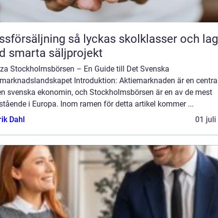
äljning så lyckas skolklasser och lag
 smarta säljprojekt
za Stockholmsbörsen – En Guide till Det Svenska
emarknadslandskapet Introduktion: Aktiemarknaden är en central
en svenska ekonomin, och Stockholmsbörsen är en av de mest
tående i Europa. Inom ramen för detta artikel kommer ...
rik Dahl
01 jul