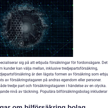
ecialiserar sig på att erbjuda försäkringar för fordonsägare. Det
om kunder kan välja mellan, inklusive tredjepartsförsäkring,
edjepartsförsäkring är den lägsta formen av försäkring som erbj
ts av försäkringstagaren på andras egendom eller personer.
både tredje part och försäkringstagaren i händelse av en olycka.
gande nivå av täckning. Populära bilförsäkringsbolag inkluderar
gar om bilförsäkring bolag