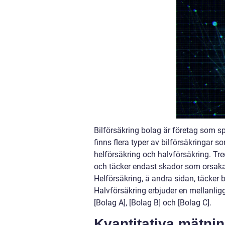
Bilförsäkring bolag är företag som sp
finns flera typer av bilförsäkringar s
helförsäkring och halvförsäkring. Tr
och täcker endast skador som orsaka
Helförsäkring, å andra sidan, täcker 
Halvförsäkring erbjuder en mellanlig
[Bolag A], [Bolag B] och [Bolag C].
Kvantitativa mätnin