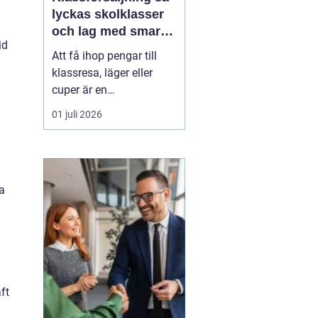
lyckas skolklasser
och lag med smarta
id
säljprojekt
Att få ihop pengar till
klassresa, läger eller
cuper är en
återkommande
01 juli 2026
utmaning för många
skolklasser och lag.
Samtidigt kan en
.
genomtänkt
sa
Klassförsäljning
bli
mycket mer än bara ett
sätt att fylla kassan.
De...
ft