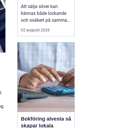
Att sälja silver kan
kännas både lockande
och osäkert på samma
gång. Många sitter på
02 augusti 2026
silversmycken, bestick
eller mynt som bara blir
liggande i ett skåp år
efter år. Frågan dyker
ofta upp: är det värt
något, och hur går en
försäljning faktiskt till?
...
,
ag.
Bokföring alvesta så
skapar lokala