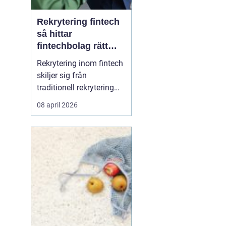
Rekrytering fintech
så hittar
fintechbolag rätt
ledare och
Rekrytering inom fintech
specialister
skiljer sig från
traditionell rekrytering
inom bank, finans eller
08 april 2026
renodlad tech.
Fintechbolag rör sig i en
miljö där teknik, affär
och reglering möts och
ofta krockar.
Tillväxttakten är hög,
regelverken skärps och
konkurrens...