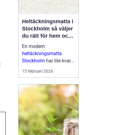
Heltäckningsmatta i
Stockholm så väljer
du rätt för hem och
kontor
En modern
heltäckningsmatta
Stockholm
har lite kvar
t
gemensamt med de
15 februari 2026
platta, trista varianter
många minns från 70-
och 80-talet. I da...