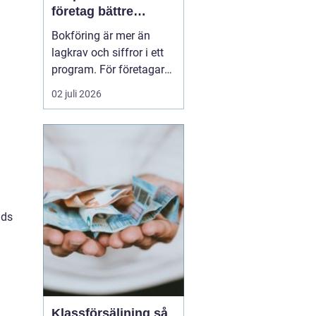
företag bättre
kontroll och
Bokföring är mer än
tryggare ekonomi
lagkrav och siffror i ett
program. För företagare i
Alvesta handlar det om
02 juli 2026
vardaglig trygghet, bättre
beslutsunderlag och mer
tid till kunderna. När
räkenskaperna är
korrekta, uppdaterade
och begripliga blir det
enklare att växa, ...
uds
Klassförsäljning så