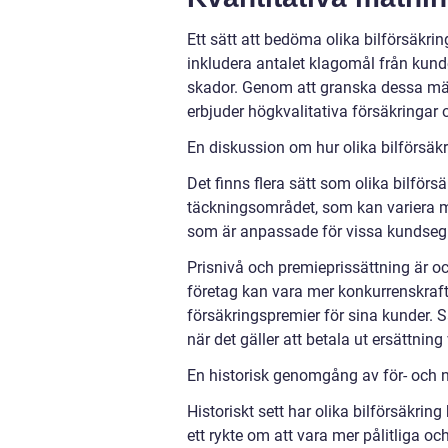
Ett sätt att bedöma olika bilförsäkr
inkludera antalet klagomål från kund
skador. Genom att granska dessa mät
erbjuder högkvalitativa försäkringar
En diskussion om hur olika bilförsäkr
Det finns flera sätt som olika bilförsä
täckningsområdet, som kan variera me
som är anpassade för vissa kundseg
Prisnivå och premieprissättning är ock
företag kan vara mer konkurrenskraft
försäkringspremier för sina kunder. S
när det gäller att betala ut ersättning
En historisk genomgång av för- och n
Historiskt sett har olika bilförsäkrin
ett rykte om att vara mer pålitliga 