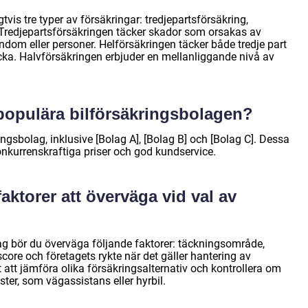
tvis tre typer av försäkringar: tredjepartsförsäkring,
 Tredjepartsförsäkringen täcker skador som orsakas av
dom eller personer. Helförsäkringen täcker både tredje part
cka. Halvförsäkringen erbjuder en mellanliggande nivå av
 populära bilförsäkringsbolagen?
ingsbolag, inklusive [Bolag A], [Bolag B] och [Bolag C]. Dessa
onkurrenskraftiga priser och god kundservice.
faktorer att överväga vid val av
lag bör du överväga följande faktorer: täckningsområde,
ore och företagets rykte när det gäller hantering av
 att jämföra olika försäkringsalternativ och kontrollera om
ster, som vägassistans eller hyrbil.