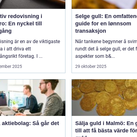
tiv redovisning i
Selge gull: En omfatte
o: En nyckel till
guide for en lønnsom
gång
transaksjon
sning är en av de viktigaste
Når tankene begynner å svirr
a i att driva ett
rundt det å selge gull, er det f
ngsrikt företag. I ...
aspekter som b&...
ember 2025
29 oktober 2025
aktiebolag: Så går det
Sälja guld i Malmö: En 
till att få bästa värde för