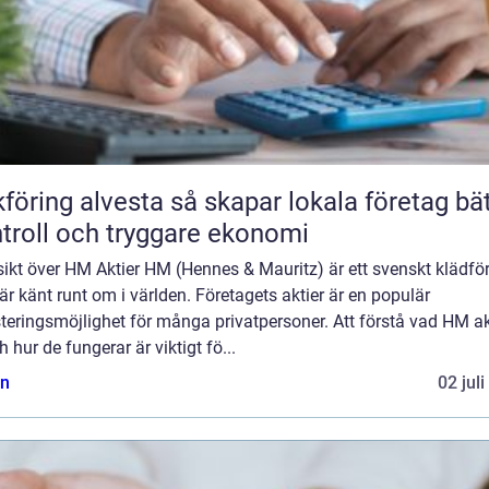
 alvesta så skapar lokala företag bättre
troll och tryggare ekonomi
ikt över HM Aktier HM (Hennes & Mauritz) är ett svenskt klädfö
r känt runt om i världen. Företagets aktier är en populär
teringsmöjlighet för många privatpersoner. Att förstå vad HM ak
h hur de fungerar är viktigt fö...
n
02 jul