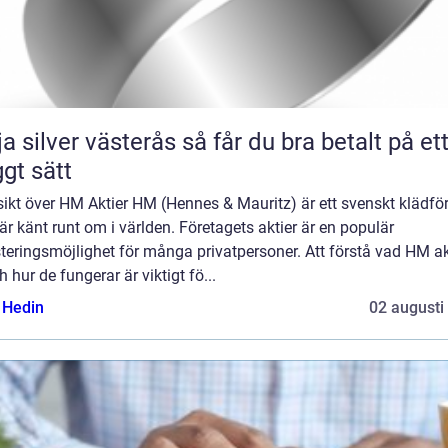
lver västerås så får du bra betalt på ett
ggt sätt
ikt över HM Aktier HM (Hennes & Mauritz) är ett svenskt klädfö
r känt runt om i världen. Företagets aktier är en populär
teringsmöjlighet för många privatpersoner. Att förstå vad HM ak
h hur de fungerar är viktigt fö...
s Hedin
02 augusti