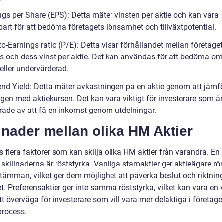
ngs per Share (EPS): Detta mäter vinsten per aktie och kan vara
art för att bedöma företagets lönsamhet och tillväxtpotential.
to-Earnings ratio (P/E): Detta visar förhållandet mellan företage
rs och dess vinst per aktie. Det kan användas för att bedöma om
 eller undervärderad.
end Yield: Detta mäter avkastningen på en aktie genom att jämf
ngen med aktiekursen. Det kan vara viktigt för investerare som ä
erade av att få en inkomst genom utdelningar.
lnader mellan olika HM Aktier
s flera faktorer som kan skilja olika HM aktier från varandra. En
skillnaderna är röststyrka. Vanliga stamaktier ger aktieägare rös
tämman, vilket ger dem möjlighet att påverka beslut och riktning
t. Preferensaktier ger inte samma röststyrka, vilket kan vara en v
tt överväga för investerare som vill vara mer delaktiga i företage
process.