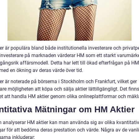
r är populära bland både institutionella investerare och privatp
nvesterare på marknaden värderar HM som ett starkt varumär
ångsrik affärsmodell. Detta har lett till ökad efterfrågan på HM
med en ökning av deras värde över tid.
r är noterade på börserna i Stockholm och Frankfurt, vilket ger
are möjligheten att köpa och sälja aktier lättillgängligt. Det finn
et att handla HM aktier genom olika onlineplattformar och mäkl
titativa Mätningar om HM Aktier
 analyserar HM aktier kan man använda sig av olika kvantitati
ar för att bedöma deras prestation och värde. Några av de vanl
arna inkluderar: