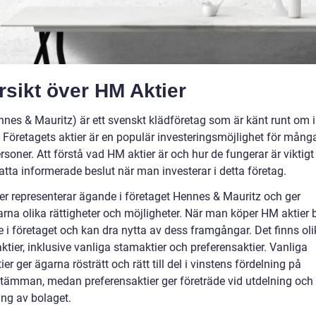
sikt över HM Aktier
nes & Mauritz) är ett svenskt klädföretag som är känt runt om i
. Företagets aktier är en populär investeringsmöjlighet för mång
rsoner. Att förstå vad HM aktier är och hur de fungerar är viktigt 
tta informerade beslut när man investerar i detta företag.
er representerar ägande i företaget Hennes & Mauritz och ger
arna olika rättigheter och möjligheter. När man köper HM aktier 
 i företaget och kan dra nytta av dess framgångar. Det finns oli
tier, inklusive vanliga stamaktier och preferensaktier. Vanliga
er ger ägarna rösträtt och rätt till del i vinstens fördelning på
tämman, medan preferensaktier ger företräde vid utdelning och
ing av bolaget.