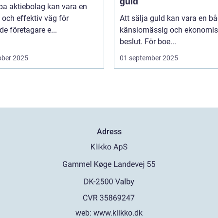
guld
pa aktiebolag kan vara en
och effektiv väg för
Att sälja guld kan vara en b
de företagare e...
känslomässig och ekonomis
beslut. För boe...
ober 2025
01 september 2025
Adress
web:
www.klikko.dk