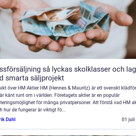
äljning så lyckas skolklasser och lag
 smarta säljprojekt
ikt över HM Aktier HM (Hennes & Mauritz) är ett svenskt klädfö
r känt runt om i världen. Företagets aktier är en populär
teringsmöjlighet för många privatpersoner. Att förstå vad HM ak
h hur de fungerar är viktigt fö...
rik Dahl
01 jul