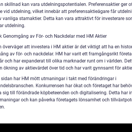
n skillnad kan vara utdelningspotentialen. Preferensaktier ger o
e vid utdelning, vilket innebär att preferensaktieägare får utdeln
 vanliga stamaktier. Detta kan vara attraktivt för investerare s
rar utdelning.
sk Genomgång av För- och Nackdelar med HM Aktier
överväger att investera i HM aktier är det viktigt att ha en histo
ng av för- och nackdelar. HM har varit ett framgångsrikt föret
r och har expanderat till olika marknader runt om i världen. Det
l en ökning av aktievärdet över tid och har varit gynnsamt för akt
 sidan har HM mött utmaningar i takt med förändringar i
andelsbranschen. Konkurrensen har ökat och företaget har behö
sig till förändrade köpbeteenden och digitalisering. Detta har i
tmaningar och kan påverka företagets lönsamhet och tillväxtpote
en.