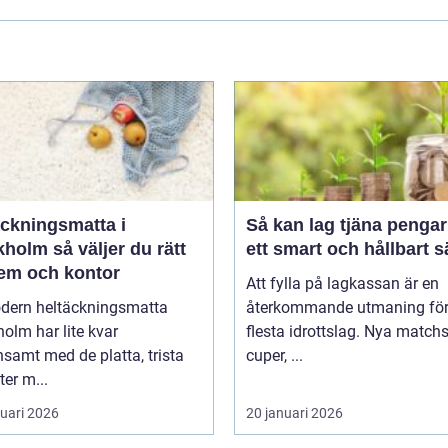
äckningsmatta i
Så kan lag tjäna pengar
holm så väljer du rätt
ett smart och hållbart s
hem och kontor
Att fylla på lagkassan är en
dern heltäckningsmatta
återkommande utmaning för
olm har lite kvar
flesta idrottslag. Nya matchst
samt med de platta, trista
cuper, ...
ter m...
ruari 2026
20 januari 2026