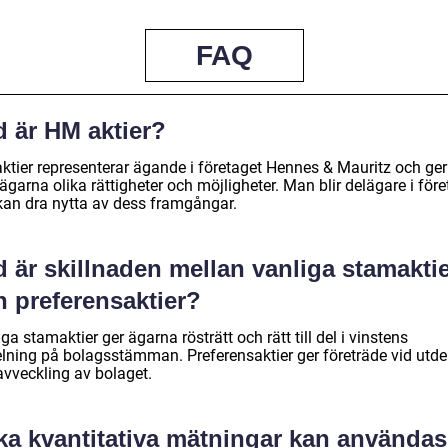
FAQ
d är HM aktier?
ktier representerar ägande i företaget Hennes & Mauritz och ger
ägarna olika rättigheter och möjligheter. Man blir delägare i före
kan dra nytta av dess framgångar.
 är skillnaden mellan vanliga stamakti
h preferensaktier?
ga stamaktier ger ägarna rösträtt och rätt till del i vinstens
elning på bolagsstämman. Preferensaktier ger företräde vid utde
avveckling av bolaget.
lka kvantitativa mätningar kan användas