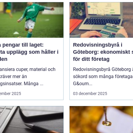
 pengar till laget:
Redovisningsbyrå i
ta upplägg som håller i
Göteborg: ekonomiskt 
den
för ditt företag
nansiera cuper, material och
Redovisningsbyrå Göteborg ä
kräver mer än
sökord som många företagar
sinsatser. Många ...
G&oum...
ember 2025
03 december 2025