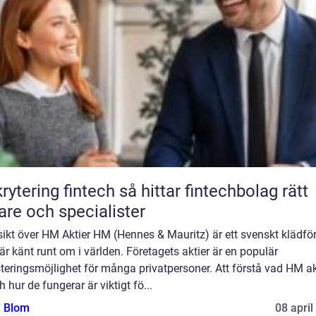
ing fintech så hittar fintechbolag rätt
are och specialister
ikt över HM Aktier HM (Hennes & Mauritz) är ett svenskt klädfö
r känt runt om i världen. Företagets aktier är en populär
teringsmöjlighet för många privatpersoner. Att förstå vad HM ak
h hur de fungerar är viktigt fö...
a Blom
08 april