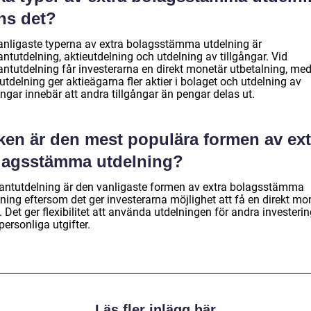
ns det?
anligaste typerna av extra bolagsstämma utdelning är
ntutdelning, aktieutdelning och utdelning av tillgångar. Vid
antutdelning får investerarna en direkt monetär utbetalning, me
utdelning ger aktieägarna fler aktier i bolaget och utdelning av
ångar innebär att andra tillgångar än pengar delas ut.
lken är den mest populära formen av ext
lagsstämma utdelning?
antutdelning är den vanligaste formen av extra bolagsstämma
ning eftersom det ger investerarna möjlighet att få en direkt mo
. Det ger flexibilitet att använda utdelningen för andra investeri
 personliga utgifter.
Läs fler inlägg här