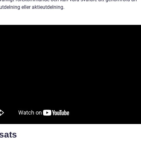
tdelning eller aktieutdelning.
sats