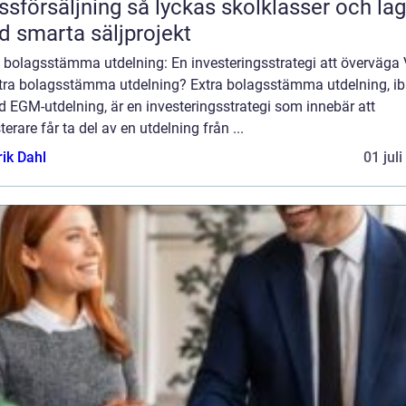
äljning så lyckas skolklasser och lag
 smarta säljprojekt
a bolagsstämma utdelning: En investeringsstrategi att överväga
xtra bolagsstämma utdelning? Extra bolagsstämma utdelning, i
d EGM-utdelning, är en investeringsstrategi som innebär att
terare får ta del av en utdelning från ...
rik Dahl
01 jul