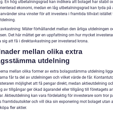
g. En hög utbetalningsgrad kan indikera att bolaget har stabil o
torienterad ekonomi, medan en låg utbetalningsgrad kan tyda på 
använder sina vinster för att investera i framtida tillväxt istället 
tdelning.
ktavkastning: Mäter förhållandet mellan den årliga utdelningen o
rsen. Det här måttet ger en uppfattning om hur mycket investera
 sig att få i direktavkastning per investerad krona.
lnader mellan olika extra
agsstämma utdelning
derna mellan olika former av extra bolagsstämma utdelning ligge
arna får ta del av utdelningen och vilket värde de får. Kontantut
steraren möjlighet att få pengar direkt, medan aktieutdelning oc
g av tillgångar ger ökad ägarandel eller tillgång till företagets a
ar. Aktieutdelning kan vara fördelaktig för investerare som tror p
 framtidsutsikter och vill öka sin exponering mot bolaget utan a
öpa fler aktier.