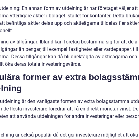
utdelning: En annan form av utdelning är när företaget väljer att
rna ytterligare aktier i bolaget istället för kontanter. Detta bruka
t befintliga aktier delas upp och aktieägarna tilldelas fler aktier
onellt.
ning av tillgångar: Ibland kan företag bestämma sig för att dela 
llgångar än pengar, till exempel fastigheter eller värdepapper, till
arna. Dessa tillgångar kan då bli direktägda av aktieägarna och
lt öka deras totala investeringsvärde.
ulära former av extra bolagsstä
lning
utdelning är den vanligaste formen av extra bolagsstämma utd
 de flesta investerare föredrar att få en direkt monetär vinst. De
eten att använda utdelningen för andra investeringar eller perso
elning är också populär då det ger investerare möjlighet att öka 