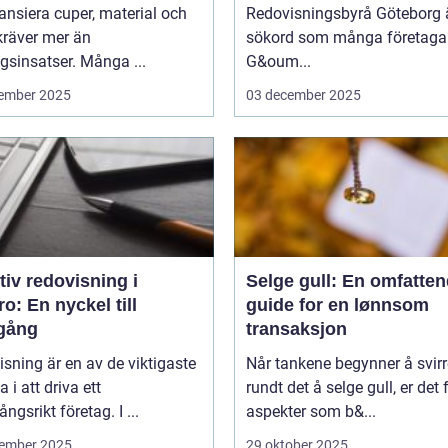
nansiera cuper, material och
Redovisningsbyrå Göteborg ä
kräver mer än
sökord som många företagar
sinsatser. Många ...
G&oum...
ember 2025
03 december 2025
tiv redovisning i
Selge gull: En omfatte
o: En nyckel till
guide for en lønnsom
gång
transaksjon
sning är en av de viktigaste
Når tankene begynner å svirr
a i att driva ett
rundt det å selge gull, er det f
ngsrikt företag. I ...
aspekter som b&...
ember 2025
29 oktober 2025