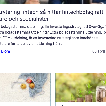
ing fintech så hittar fintechbolag rätt
are och specialister
a bolagsstämma utdelning: En investeringsstrategi att överväga
xtra bolagsstämma utdelning? Extra bolagsstämma utdelning, i
d EGM-utdelning, är en investeringsstrategi som innebär att
terare får ta del av en utdelning från ...
a Blom
08 april