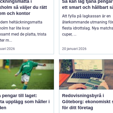
äckningsmatta i
Så kan lag tjäna pengar
holm så väljer du rätt
ett smart och hållbart s
hem och kontor
Att fylla på lagkassan är en
dern heltäckningsmatta
återkommande utmaning för
olm har lite kvar
flesta idrottslag. Nya matchst
samt med de platta, trista
cuper, ...
ter m...
ruari 2026
20 januari 2026
 pengar till laget:
Redovisningsbyrå i
ta upplägg som håller i
Göteborg: ekonomiskt 
den
för ditt företag