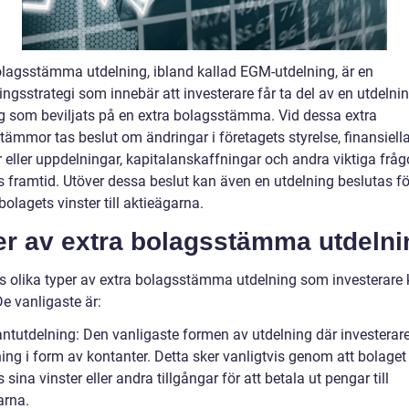
olagsstämma utdelning, ibland kallad EGM-utdelning, är en
ingsstrategi som innebär att investerare får ta del av en utdelni
ag som beviljats på en extra bolagsstämma. Vid dessa extra
ämmor tas beslut om ändringar i företagets styrelse, finansiella
 eller uppdelningar, kapitalanskaffningar och andra viktiga fråg
s framtid. Utöver dessa beslut kan även en utdelning beslutas fö
bolagets vinster till aktieägarna.
er av extra bolagsstämma utdelni
ns olika typer av extra bolagsstämma utdelning som investerare 
De vanligaste är:
antutdelning: Den vanligaste formen av utdelning där investerare
ing i form av kontanter. Detta sker vanligtvis genom att bolaget
sina vinster eller andra tillgångar för att betala ut pengar till
arna.