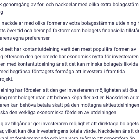
sk genomgång av för- och nackdelar med olika extra bolagsstä
ng
h nackdelar med olika former av extra bolagsstämma utdelning 
ts över tid och beror på faktorer som bolagets finansiella tillst
rarens egna preferenser.
skt sett har kontantutdelning varit den mest populära formen av
ng eftersom den ger omedelbar ekonomisk nytta för investeraren
en med kontantutdelning är att det kan minska bolagets likvid
med begränsa företagets förmåga att investera i framtida
rojekt.
elning har fördelen att den ger investeraren möjligheten att öka 
ing mot bolaget utan att behöva köpa fler aktier. Nackdelen är a
raren kan behöva betala skatt på den mottagna aktieutdelningen,
ska den verkliga ekonomiska fördelen av utdelningen.
g av tillgångar ger investeraren möjlighet att direktäga bolaget
ar, vilket kan öka investeringens totala värde. Nackdelen är att d
vanligt förekommande och kan vara svårare att genomföra än