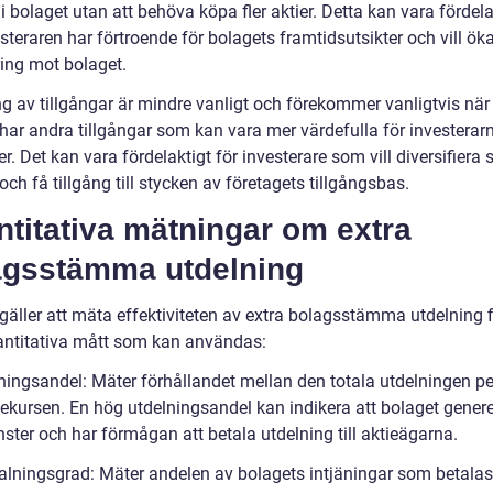
 bolaget utan att behöva köpa fler aktier. Detta kan vara fördela
teraren har förtroende för bolagets framtidsutsikter och vill öka
ing mot bolaget.
g av tillgångar är mindre vanligt och förekommer vanligtvis när 
 har andra tillgångar som kan vara mer värdefulla för investerar
r. Det kan vara fördelaktigt för investerare som vill diversifiera 
 och få tillgång till stycken av företagets tillgångsbas.
titativa mätningar om extra
agsstämma utdelning
gäller att mäta effektiviteten av extra bolagsstämma utdelning f
vantitativa mått som kan användas:
lningsandel: Mäter förhållandet mellan den totala utdelningen pe
iekursen. En hög utdelningsandel kan indikera att bolaget genere
ster och har förmågan att betala utdelning till aktieägarna.
talningsgrad: Mäter andelen av bolagets intjäningar som betala