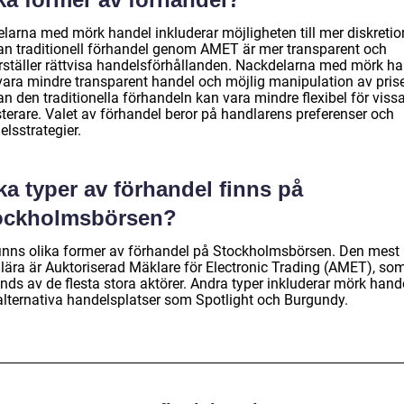
elarna med mörk handel inkluderar möjligheten till mer diskretio
n traditionell förhandel genom AMET är mer transparent och
rställer rättvisa handelsförhållanden. Nackdelarna med mörk ha
vara mindre transparent handel och möjlig manipulation av prise
n den traditionella förhandeln kan vara mindre flexibel för viss
sterare. Valet av förhandel beror på handlarens preferenser och
lsstrategier.
ka typer av förhandel finns på
ockholmsbörsen?
finns olika former av förhandel på Stockholmsbörsen. Den mest
lära är Auktoriserad Mäklare för Electronic Trading (AMET), so
nds av de flesta stora aktörer. Andra typer inkluderar mörk hand
alternativa handelsplatser som Spotlight och Burgundy.