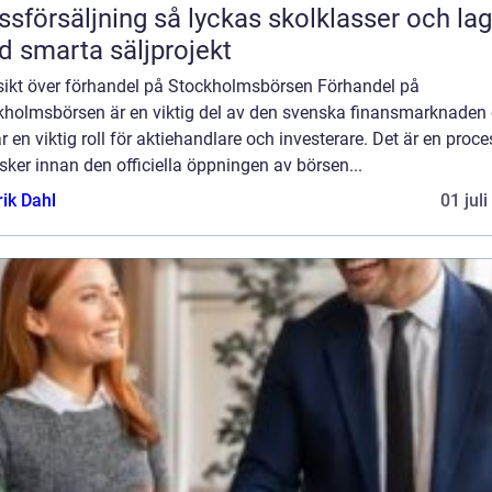
äljning så lyckas skolklasser och lag
 smarta säljprojekt
sikt över förhandel på Stockholmsbörsen Förhandel på
kholmsbörsen är en viktig del av den svenska finansmarknaden
r en viktig roll för aktiehandlare och investerare. Det är en proce
ker innan den officiella öppningen av börsen...
rik Dahl
01 jul