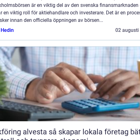
kholmsbörsen är en viktig del av den svenska finansmarknaden
r en viktig roll för aktiehandlare och investerare. Det är en proce
ker innan den officiella öppningen av börsen...
s Hedin
02 augusti
 alvesta så skapar lokala företag bättre