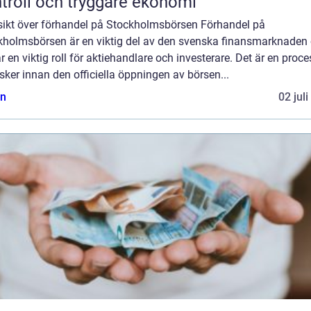
troll och tryggare ekonomi
sikt över förhandel på Stockholmsbörsen Förhandel på
kholmsbörsen är en viktig del av den svenska finansmarknaden
r en viktig roll för aktiehandlare och investerare. Det är en proce
ker innan den officiella öppningen av börsen...
n
02 jul