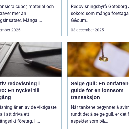
nansiera cuper, material och
Redovisningsbyrå Göteborg ä
kräver mer än
sökord som många företagar
sinsatser. Många ...
G&oum...
ember 2025
03 december 2025
tiv redovisning i
Selge gull: En omfatte
o: En nyckel till
guide for en lønnsom
gång
transaksjon
sning är en av de viktigaste
Når tankene begynner å svirr
a i att driva ett
rundt det å selge gull, er det f
ngsrikt företag. I ...
aspekter som b&...