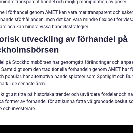
l mindre transparent handel och möjlig manipulation av priser.
onell förhandel genom AMET kan vara mer transparent och säker
 handelsförhållanden, men det kan vara mindre flexibelt för viss
are och kan hindra vissa handelsstrategier.
orisk utveckling av förhandel på
ckholmsbörsen
el på Stockholmsbörsen har genomgått förändringar och anpa
d. Samtidigt som den traditionella förhandeln genom AMET har fö
och populär, har alternativa handelsplatser som Spotlight och B
mark i de senaste åren.
iktigt att titta på historiska trender och utvärdera fördelar och n
ka former av förhandel för att kunna fatta välgrundade beslut 
e och investerare.