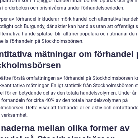
plattform som möjliggör handel innan börsen öppnas och ger m
yn i orderboken och prisnivåerna under förhandelsperioden.
yper av förhandel inkluderar mörk handel och alternativa handel
tlight och Burgundy, där aktier kan handlas utan att offentligt 
lternativa handelsplatser blir alltmer populära och utmanar den
onella förhandeln på Stockholmsbörsen.
titativa mätningar om förhandel 
ckholmsbörsen
 bättre förstå omfattningen av förhandel på Stockholmsbörsen k
 kvantitativa mätningar. Enligt statistik från Stockholmsbörsen s
el för en betydande del av den totala handelsvolymen. Under år
 förhandeln för cirka 40% av den totala handelsvolymen på
lmsbörsen. Detta visar att förhandel är en aktiv och omfattande
 verksamhet.
lnaderna mellan olika former av