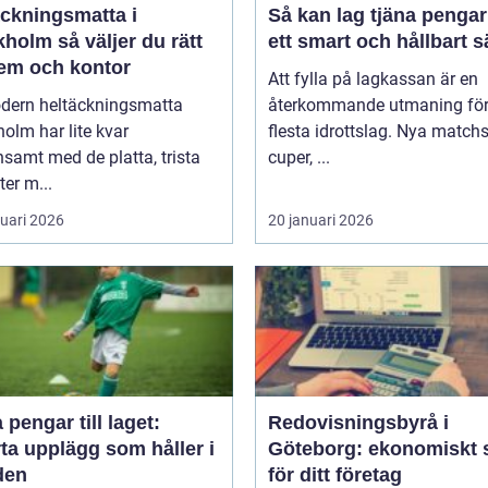
äckningsmatta i
Så kan lag tjäna pengar
holm så väljer du rätt
ett smart och hållbart s
hem och kontor
Att fylla på lagkassan är en
dern heltäckningsmatta
återkommande utmaning för
olm har lite kvar
flesta idrottslag. Nya matchst
samt med de platta, trista
cuper, ...
ter m...
ruari 2026
20 januari 2026
 pengar till laget:
Redovisningsbyrå i
ta upplägg som håller i
Göteborg: ekonomiskt 
den
för ditt företag