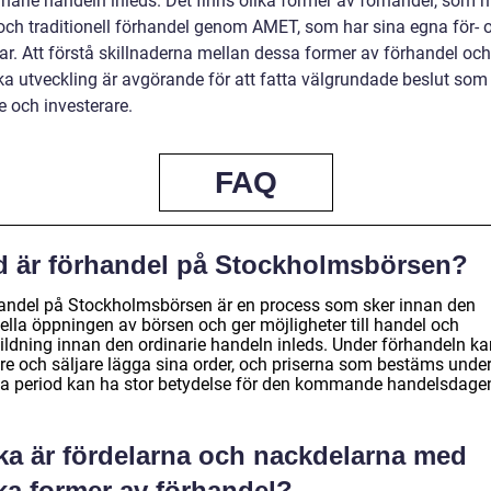
inarie handeln inleds. Det finns olika former av förhandel, som 
och traditionell förhandel genom AMET, som har sina egna för- 
ar. Att förstå skillnaderna mellan dessa former av förhandel oc
ska utveckling är avgörande för att fatta välgrundade beslut som
e och investerare.
FAQ
d är förhandel på Stockholmsbörsen?
andel på Stockholmsbörsen är en process som sker innan den
iella öppningen av börsen och ger möjligheter till handel och
bildning innan den ordinarie handeln inleds. Under förhandeln ka
re och säljare lägga sina order, och priserna som bestäms unde
a period kan ha stor betydelse för den kommande handelsdage
lka är fördelarna och nackdelarna med
ka former av förhandel?