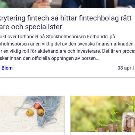
ing fintech så hittar fintechbolag rätt
are och specialister
sikt över förhandel på Stockholmsbörsen Förhandel på
kholmsbörsen är en viktig del av den svenska finansmarknaden
r en viktig roll för aktiehandlare och investerare. Det är en proce
ker innan den officiella öppningen av börsen...
a Blom
08 april