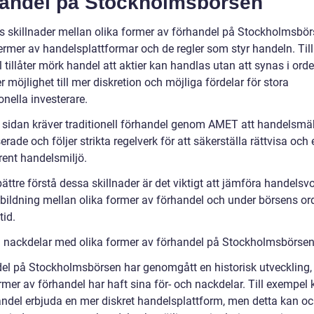
handel på Stockholmsbörsen
ns skillnader mellan olika former av förhandel på Stockholmsbör
ermer av handelsplattformar och de regler som styr handeln. Till
tillåter mörk handel att aktier kan handlas utan att synas i ord
er möjlighet till mer diskretion och möjliga fördelar för stora
ionella investerare.
 sidan kräver traditionell förhandel genom AMET att handelsmäk
erade och följer strikta regelverk för att säkerställa rättvisa och 
rent handelsmiljö.
bättre förstå dessa skillnader är det viktigt att jämföra handels
sbildning mellan olika former av förhandel och under börsens or
tid.
h nackdelar med olika former av förhandel på Stockholmsbörse
el på Stockholmsbörsen har genomgått en historisk utveckling,
rmer av förhandel har haft sina för- och nackdelar. Till exempel
ndel erbjuda en mer diskret handelsplattform, men detta kan o