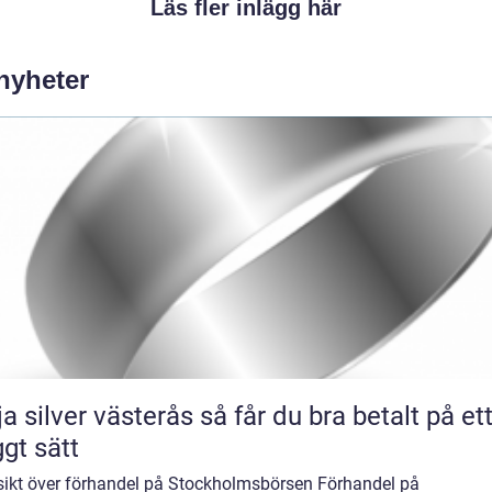
Läs fler inlägg här
 nyheter
lver västerås så får du bra betalt på ett
ggt sätt
sikt över förhandel på Stockholmsbörsen Förhandel på