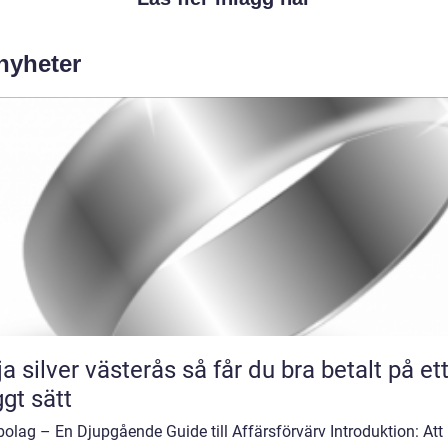
 nyheter
lver västerås så får du bra betalt på ett
ggt sätt
olag – En Djupgående Guide till Affärsförvärv Introduktion: Att