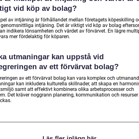
tigt vid köp av bolag?
pel av intjäning är förhållandet mellan företagets köpeskilling 
genomsnittliga intjäning. Det är viktigt vid köp av bolag efters
kan indikera lönsamheten och värdet av förvärvet. En lägre multi
vara mer fördelaktig för köparen.
lka utmaningar kan uppstå vid
egreringen av ett förvärvat bolag?
greringen av ett förvärvat bolag kan vara komplex och utmanand
ningar kan inkludera kulturella skillnader, att skapa en harmoni
tsmiljö samt att effektivt kombinera olika arbetsprocesser och
em. Det kräver noggrann planering, kommunikation och resurser 
yckas.
Läs fler inlägg här