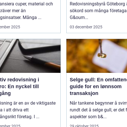
nansiera cuper, material och
Redovisningsbyrå Göteborg ä
kräver mer än
sökord som många företagar
sinsatser. Många ...
G&oum...
ember 2025
03 december 2025
tiv redovisning i
Selge gull: En omfatte
o: En nyckel till
guide for en lønnsom
gång
transaksjon
sning är en av de viktigaste
Når tankene begynner å svirr
a i att driva ett
rundt det å selge gull, er det f
ngsrikt företag. I ...
aspekter som b&...
ember 2025
29 oktober 2025