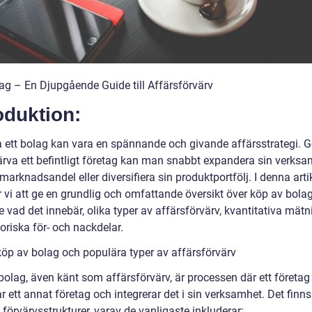
ag – En Djupgående Guide till Affärsförvärv
oduktion:
a ett bolag kan vara en spännande och givande affärsstrategi.
värva ett befintligt företag kan man snabbt expandera sin verksa
marknadsandel eller diversifiera sin produktportfölj. I denna arti
vi att ge en grundlig och omfattande översikt över köp av bolag
e vad det innebär, olika typer av affärsförvärv, kvantitativa mätn
oriska för- och nackdelar.
köp av bolag och populära typer av affärsförvärv
bolag, även känt som affärsförvärv, är processen där ett företag
r ett annat företag och integrerar det i sin verksamhet. Det finns
 förvärvsstrukturer, varav de vanligaste inkluderar: