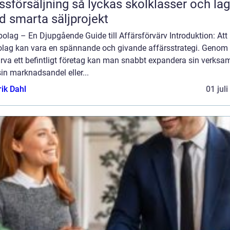
äljning så lyckas skolklasser och lag
 smarta säljprojekt
olag – En Djupgående Guide till Affärsförvärv Introduktion: Att
bolag kan vara en spännande och givande affärsstrategi. Genom 
rva ett befintligt företag kan man snabbt expandera sin verksa
in marknadsandel eller...
rik Dahl
01 jul