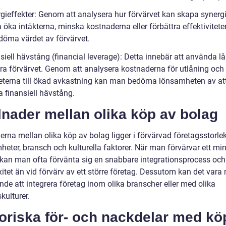
gieffekter: Genom att analysera hur förvärvet kan skapa synergie
a öka intäkterna, minska kostnaderna eller förbättra effektivitete
öma värdet av förvärvet.
siell hävstång (financial leverage): Detta innebär att använda lå
era förvärvet. Genom att analysera kostnaderna för utlåning och
eterna till ökad avkastning kan man bedöma lönsamheten av at
 finansiell hävstång.
lnader mellan olika köp av bolag
erna mellan olika köp av bolag ligger i förvärvad företagsstorlek
heter, bransch och kulturella faktorer. När man förvärvar ett mi
 kan man ofta förvänta sig en snabbare integrationsprocess och
itet än vid förvärv av ett större företag. Dessutom kan det vara
de att integrera företag inom olika branscher eller med olika
kulturer.
oriska för- och nackdelar med kö