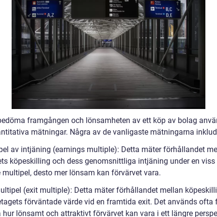
 bedöma framgången och lönsamheten av ett köp av bolag anv
antitativa mätningar. Några av de vanligaste mätningarna inklud
pel av intjäning (earnings multiple): Detta mäter förhållandet me
ts köpeskilling och dess genomsnittliga intjäning under en viss 
e multipel, desto mer lönsam kan förvärvet vara.
ultipel (exit multiple): Detta mäter förhållandet mellan köpeskil
tagets förväntade värde vid en framtida exit. Det används ofta f
ur lönsamt och attraktivt förvärvet kan vara i ett längre perspe