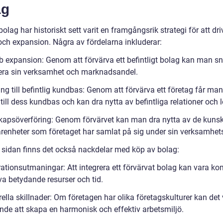
ag
olag har historiskt sett varit en framgångsrik strategi för att dri
 och expansion. Några av fördelarna inkluderar:
b expansion: Genom att förvärva ett befintligt bolag kan man s
ra sin verksamhet och marknadsandel.
ång till befintlig kundbas: Genom att förvärva ett företag får man
 till dess kundbas och kan dra nytta av befintliga relationer och lo
kapsöverföring: Genom förvärvet kan man dra nytta av de kuns
arenheter som företaget har samlat på sig under sin verksamhets
 sidan finns det också nackdelar med köp av bolag:
grationsutmaningar: Att integrera ett förvärvat bolag kan vara k
va betydande resurser och tid.
rella skillnader: Om företagen har olika företagskulturer kan det
de att skapa en harmonisk och effektiv arbetsmiljö.