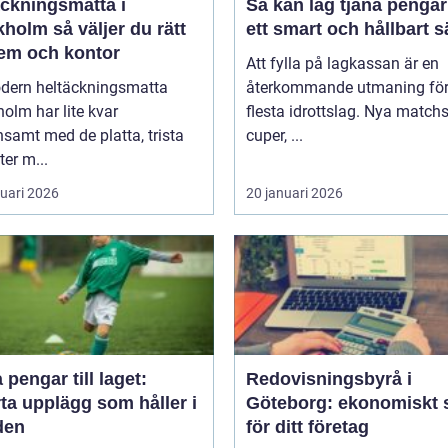
äckningsmatta i
Så kan lag tjäna pengar
holm så väljer du rätt
ett smart och hållbart s
hem och kontor
Att fylla på lagkassan är en
dern heltäckningsmatta
återkommande utmaning för
olm har lite kvar
flesta idrottslag. Nya matchst
samt med de platta, trista
cuper, ...
ter m...
ruari 2026
20 januari 2026
 pengar till laget:
Redovisningsbyrå i
ta upplägg som håller i
Göteborg: ekonomiskt 
den
för ditt företag