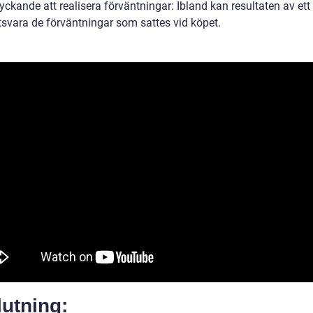
yckande att realisera förväntningar: Ibland kan resultaten av ett
tsvara de förväntningar som sattes vid köpet.
utning: