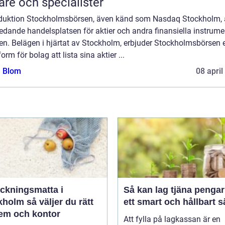
are och specialister
oduktion Stockholmsbörsen, även känd som Nasdaq Stockholm, 
edande handelsplatsen för aktier och andra finansiella instrumen
en. Belägen i hjärtat av Stockholm, erbjuder Stockholmsbörsen 
form för bolag att lista sina aktier ...
a Blom
08 april
äckningsmatta i
Så kan lag tjäna pengar
holm så väljer du rätt
ett smart och hållbart s
hem och kontor
Att fylla på lagkassan är en