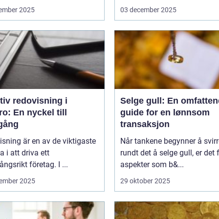
ember 2025
03 december 2025
tiv redovisning i
Selge gull: En omfatte
o: En nyckel till
guide for en lønnsom
gång
transaksjon
sning är en av de viktigaste
Når tankene begynner å svirr
a i att driva ett
rundt det å selge gull, er det f
ngsrikt företag. I ...
aspekter som b&...
ember 2025
29 oktober 2025