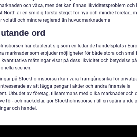
marknaden och växa, men det kan finnas likviditetsproblem och
rst North är en smidig första steget för nya och mindre företag, 
r volatil och mindre reglerad än huvudmarknaderna.
lutande ord
lmsbörsen har etablerat sig som en ledande handelsplats i Eur
ka marknader som erbjuder möjligheter för både stora och små f
 kvantitativa mätningar visar på dess likviditet och betydelse p
ionella scenen.
ringar på Stockholmsbörsen kan vara framgångsrika för privatp
ntresserade av att lägga pengar i aktier och andra finansiella
ent. Utbudet av företag, tillsammans med olika marknader och 
ive för- och nackdelar, gör Stockholmsbörsen till en spännande p
ringar och handel.