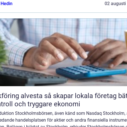
s Hedin
02 augusti
 alvesta så skapar lokala företag bättre
troll och tryggare ekonomi
oduktion Stockholmsbörsen, även känd som Nasdaq Stockholm, 
edande handelsplatsen för aktier och andra finansiella instrumen
en. Belägen i hjärtat av Stockholm, erbjuder Stockholmsbörsen 