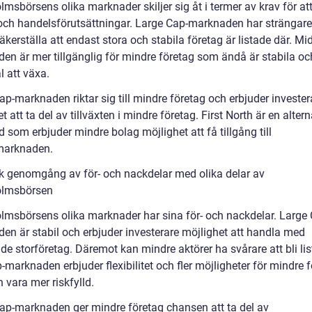
msbörsens olika marknader skiljer sig åt i termer av krav för att
 och handelsförutsättningar. Large Cap-marknaden har strängare k
säkerställa att endast stora och stabila företag är listade där. Mi
en är mer tillgänglig för mindre företag som ändå är stabila oc
l att växa.
p-marknaden riktar sig till mindre företag och erbjuder invester
t att ta del av tillväxten i mindre företag. First North är en altern
som erbjuder mindre bolag möjlighet att få tillgång till
marknaden.
sk genomgång av för- och nackdelar med olika delar av
olmsbörsen
lmsbörsens olika marknader har sina för- och nackdelar. Large 
en är stabil och erbjuder investerare möjlighet att handla med
de storföretag. Däremot kan mindre aktörer ha svårare att bli lis
marknaden erbjuder flexibilitet och fler möjligheter för mindre f
 vara mer riskfylld.
ap-marknaden ger mindre företag chansen att ta del av