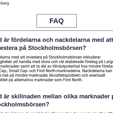
mberg
FAQ
d är fördelarna och nackdelarna med at
vestera på Stockholmsbörsen?
elarna med att investera på Stockholmsbörsen inkluderar
igheten att handla med stora och väl etablerade företag på Larg
marknaden samt att ta del av tillväxtpotential hos mindre föret
Cap-, Small Cap- och First North-marknaderna. Nackdelarna kan
e risk på mindre marknader, likviditetsproblem och eventuell
ilitet på alternativa marknader som First North.
d är skillnaden mellan olika marknader 
ockholmsbörsen?