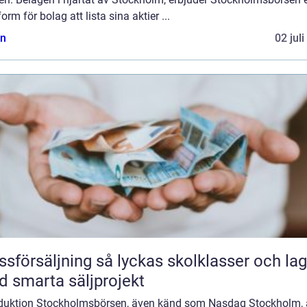
form för bolag att lista sina aktier ...
n
02 jul
äljning så lyckas skolklasser och lag
 smarta säljprojekt
oduktion Stockholmsbörsen, även känd som Nasdaq Stockholm, 