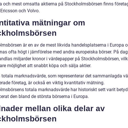
a och mest omsatta aktierna på Stockholmsbörsen finns föret
 Ericsson och Volvo.
ntitativa mätningar om
ckholmsbörsen
lmsbörsen är en av de mest likvida handelsplatserna i Europa 
nas ofta högt i jämförelse med andra europeiska börser. På dag
andlas miljarder kronor i värdepapper på Stockholmsbörsen, vilk
are möjlighet att snabbt köpa och sälja aktier.
 totala marknadsvärde, som representerar det sammanlagda vä
erade företag, är också en viktig kvantitativ mätning.
lmsbörsens totala marknadsvärde har historiskt sett varit bety
cerat den bland de största börserna i Europa.
lnader mellan olika delar av
ckholmsbörsen