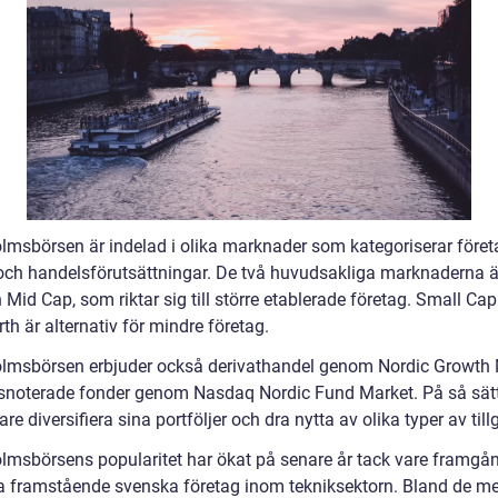
lmsbörsen är indelad i olika marknader som kategoriserar företa
 och handelsförutsättningar. De två huvudsakliga marknaderna ä
Mid Cap, som riktar sig till större etablerade företag. Small Ca
rth är alternativ för mindre företag.
lmsbörsen erbjuder också derivathandel genom Nordic Growth
snoterade fonder genom Nasdaq Nordic Fund Market. På så sät
are diversifiera sina portföljer och dra nytta av olika typer av til
lmsbörsens popularitet har ökat på senare år tack vare framgå
ra framstående svenska företag inom tekniksektorn. Bland de m