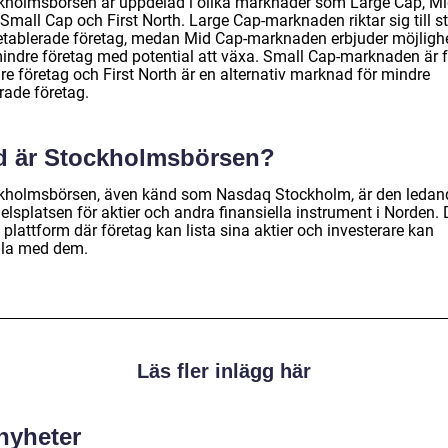
kholmsbörsen är uppdelad i olika marknader som Large Cap, M
Small Cap och First North. Large Cap-marknaden riktar sig till s
etablerade företag, medan Mid Cap-marknaden erbjuder möjligh
mindre företag med potential att växa. Small Cap-marknaden är f
re företag och First North är en alternativ marknad för mindre
rade företag.
d är Stockholmsbörsen?
kholmsbörsen, även känd som Nasdaq Stockholm, är den ledan
lsplatsen för aktier och andra finansiella instrument i Norden. 
 plattform där företag kan lista sina aktier och investerare kan
la med dem.
Läs fler inlägg här
 nyheter