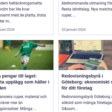
dern heltäckningsmatta
återkommande utmaning för
olm har lite kvar
flesta idrottslag. Nya matchst
samt med de platta, trista
cuper, ...
ter m...
ruari 2026
20 januari 2026
 pengar till laget:
Redovisningsbyrå i
ta upplägg som håller i
Göteborg: ekonomiskt 
den
för ditt företag
nansiera cuper, material och
Redovisningsbyrå Göteborg ä
kräver mer än
sökord som många företagar
sinsatser. Många ...
G&oum...