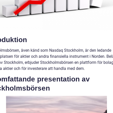
oduktion
lmsbörsen, även känd som Nasdaq Stockholm, är den ledande
latsen för aktier och andra finansiella instrument i Norden. Bel
 av Stockholm, erbjuder Stockholmsbörsen en plattform för bolag
na aktier och för investerare att handla med dem.
omfattande presentation av
ckholmsbörsen