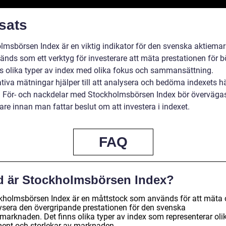
sats
lmsbörsen Index är en viktig indikator för den svenska aktiema
änds som ett verktyg för investerare att mäta prestationen för b
ns olika typer av index med olika fokus och sammansättning.
ativa mätningar hjälper till att analysera och bedöma indexets h
g. För- och nackdelar med Stockholmsbörsen Index bör överväga
are innan man fattar beslut om att investera i indexet.
FAQ
d är Stockholmsbörsen Index?
kholmsbörsen Index är en måttstock som används för att mäta
ysera den övergripande prestationen för den svenska
emarknaden. Det finns olika typer av index som representerar oli
ent och storlekar av marknaden.