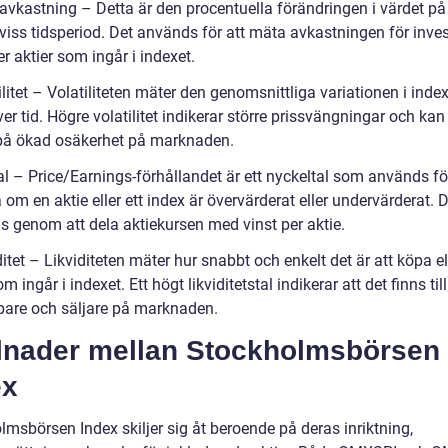
xavkastning – Detta är den procentuella förändringen i värdet på
viss tidsperiod. Det används för att mäta avkastningen för inves
 aktier som ingår i indexet.
ilitet – Volatiliteten mäter den genomsnittliga variationen i inde
er tid. Högre volatilitet indikerar större prissvängningar och kan
på ökad osäkerhet på marknaden.
al – Price/Earnings-förhållandet är ett nyckeltal som används fö
m en aktie eller ett index är övervärderat eller undervärderat. 
s genom att dela aktiekursen med vinst per aktie.
ditet – Likviditeten mäter hur snabbt och enkelt det är att köpa el
om ingår i indexet. Ett högt likviditetstal indikerar att det finns til
are och säljare på marknaden.
llnader mellan Stockholmsbörsen
ex
msbörsen Index skiljer sig åt beroende på deras inriktning,