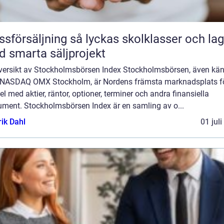
äljning så lyckas skolklasser och lag
 smarta säljprojekt
versikt av Stockholmsbörsen Index Stockholmsbörsen, även kän
NASDAQ OMX Stockholm, är Nordens främsta marknadsplats f
l med aktier, räntor, optioner, terminer och andra finansiella
rument. Stockholmsbörsen Index är en samling av o...
rik Dahl
01 jul