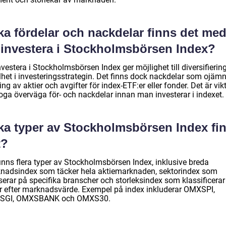
ka fördelar och nackdelar finns det me
t investera i Stockholmsbörsen Index?
nvestera i Stockholmsbörsen Index ger möjlighet till diversifierin
lhet i investeringsstrategin. Det finns dock nackdelar som ojäm
ing av aktier och avgifter för index-ETF:er eller fonder. Det är vikt
noga överväga för- och nackdelar innan man investerar i indexet.
lka typer av Stockholmsbörsen Index fi
t?
finns flera typer av Stockholmsbörsen Index, inklusive breda
nadsindex som täcker hela aktiemarknaden, sektorindex som
serar på specifika branscher och storleksindex som klassificerar
er efter marknadsvärde. Exempel på index inkluderar OMXSPI,
SGI, OMXSBANK och OMXS30.