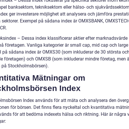
orindex – Dessa index fokuserar på specifika sektorer inom eko
mpel banksektorn, tekniksektorn eller hälso- och sjukvårdssektorn
ndex ger investerare möjlighet att analysera och jämföra prestat
ka sektorer. Exempel på sådana index är OMXSBANK, OMXSTEC
CR.
leksindex – Dessa index klassificerar aktier efter marknadsvärde
på företagen. Vanliga kategorier är small cap, mid cap och large
 på sådana index är OMXS30 (som inkluderar de 30 största oc
e företagen) och OMXSB (som inkluderar mindre företag, men 
 på Stockholmsbörsen).
ntitativa Mätningar om
ckholmsbörsen Index
lmsbörsen Index används för att mäta och analysera den överg
onen för börsen. Det finns flera nyckeltal och kvantitativa mätni
änds för att bedöma indexets hälsa och riktning. Här är några v
ar: