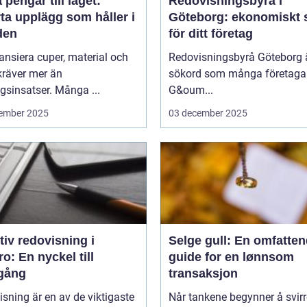
 pengar till laget:
Redovisningsbyrå i
ta upplägg som håller i
Göteborg: ekonomiskt 
den
för ditt företag
nansiera cuper, material och
Redovisningsbyrå Göteborg ä
kräver mer än
sökord som många företagar
sinsatser. Många ...
G&oum...
ember 2025
03 december 2025
tiv redovisning i
Selge gull: En omfatte
o: En nyckel till
guide for en lønnsom
gång
transaksjon
sning är en av de viktigaste
Når tankene begynner å svirr