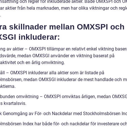
ättning och regler för inkluderade aktier. Både OMXSPI och 
ar aktier från hela marknaden, men har olika viktningar och regle
.
ra skillnader mellan OMXSPI och
SGI inkluderar:
ing av aktier – OMXSPI tillämpar en relativt enkel viktning baser
svärde, medan OMXSGI använder en viktning baserat på
ktivitet och en årlig omviktning.
åll – OMXSPI inkluderar alla aktier som är listade på
lmsbörsen, medan OMXSGI inkluderar de mest handlade och m
aktierna.
lbunden omviktning – OMXSPI omviktas årligen, medan OMXSG
s kvartalsvis.
sk Genomgång av För- och Nackdelar med Stockholmsbörsen In
lmsbörsen Index har både för- och nackdelar för investerare oc