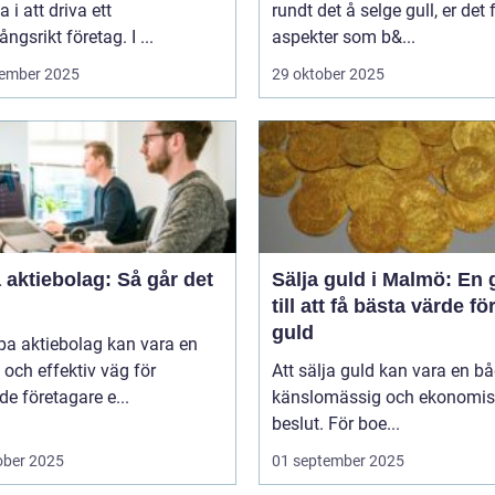
a i att driva ett
rundt det å selge gull, er det f
ngsrikt företag. I ...
aspekter som b&...
ember 2025
29 oktober 2025
aktiebolag: Så går det
Sälja guld i Malmö: En 
till att få bästa värde för
guld
pa aktiebolag kan vara en
och effektiv väg för
Att sälja guld kan vara en b
de företagare e...
känslomässig och ekonomis
beslut. För boe...
ober 2025
01 september 2025