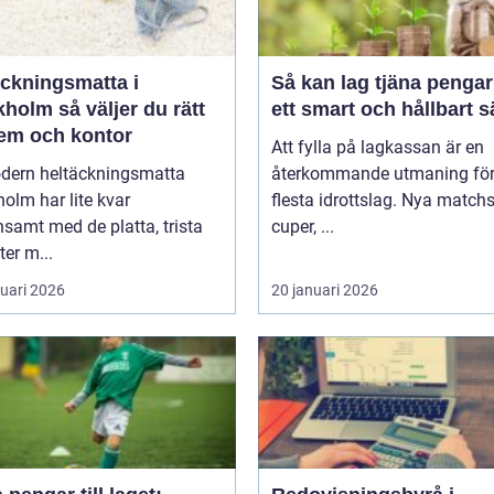
äckningsmatta i
Så kan lag tjäna pengar
holm så väljer du rätt
ett smart och hållbart s
hem och kontor
Att fylla på lagkassan är en
dern heltäckningsmatta
återkommande utmaning för
olm har lite kvar
flesta idrottslag. Nya matchst
samt med de platta, trista
cuper, ...
ter m...
ruari 2026
20 januari 2026