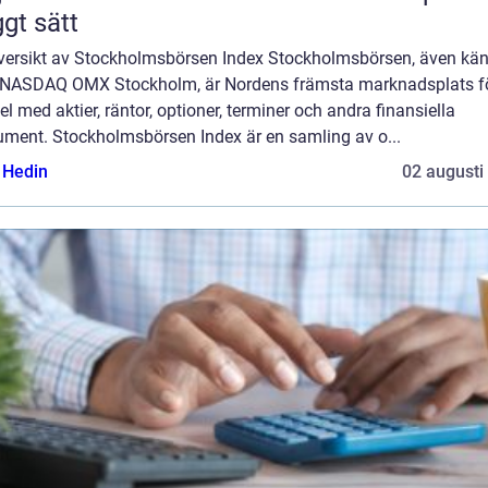
ggt sätt
versikt av Stockholmsbörsen Index Stockholmsbörsen, även kän
NASDAQ OMX Stockholm, är Nordens främsta marknadsplats f
l med aktier, räntor, optioner, terminer och andra finansiella
rument. Stockholmsbörsen Index är en samling av o...
s Hedin
02 augusti