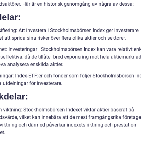
saktörer. Här är en historisk genomgång av några av dessa:
elar:
ifiering: Att investera i Stockholmsbörsen Index ger investerare
t att sprida sina risker över flera olika aktier och sektorer.
het: Investeringar i Stockholmsbörsen Index kan vara relativt en
seffektiva, då de tillåter bred exponering mot hela aktiemarkna
va analysera enskilda aktier.
ningar: Index-ETF:er och fonder som följer Stockholmsbörsen In
 utdelningar för investerare.
kdelar:
 viktning: Stockholmsbörsen Indexet viktar aktier baserat på
svärde, vilket kan innebära att de mest framgångsrika företage
 viktning och därmed påverkar indexets riktning och prestation
et.