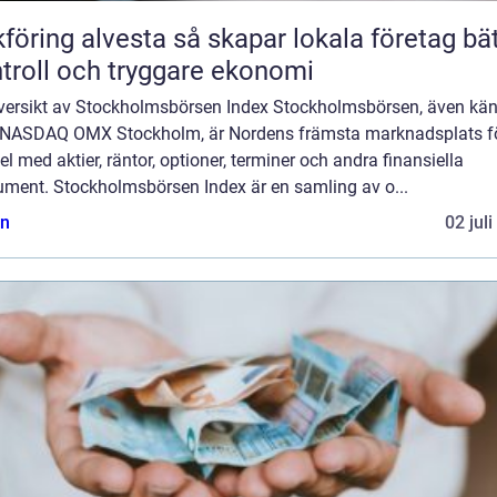
 alvesta så skapar lokala företag bättre
troll och tryggare ekonomi
versikt av Stockholmsbörsen Index Stockholmsbörsen, även kän
NASDAQ OMX Stockholm, är Nordens främsta marknadsplats f
l med aktier, räntor, optioner, terminer och andra finansiella
rument. Stockholmsbörsen Index är en samling av o...
n
02 jul