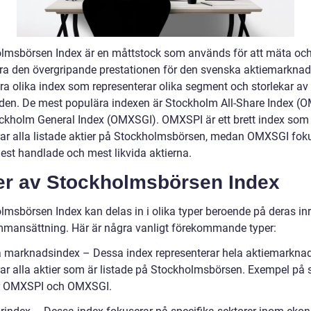
lmsbörsen Index är en måttstock som används för att mäta oc
ra den övergripande prestationen för den svenska aktiemarknad
era olika index som representerar olika segment och storlekar av
en. De mest populära indexen är Stockholm All-Share Index (
ckholm General Index (OMXSGI). OMXSPI är ett brett index som
rar alla listade aktier på Stockholmsbörsen, medan OMXSGI fok
est handlade och mest likvida aktierna.
er av Stockholmsbörsen Index
lmsbörsen Index kan delas in i olika typer beroende på deras inr
mansättning. Här är några vanligt förekommande typer:
a marknadsindex – Dessa index representerar hela aktiemarkna
rar alla aktier som är listade på Stockholmsbörsen. Exempel på
är OMXSPI och OMXSGI.