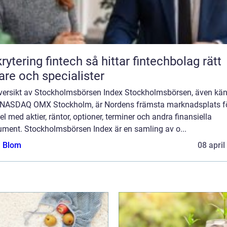
ing fintech så hittar fintechbolag rätt
are och specialister
versikt av Stockholmsbörsen Index Stockholmsbörsen, även kän
NASDAQ OMX Stockholm, är Nordens främsta marknadsplats f
l med aktier, räntor, optioner, terminer och andra finansiella
rument. Stockholmsbörsen Index är en samling av o...
a Blom
08 april