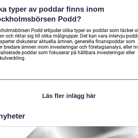
ka typer av poddar finns inom
ockholmsbörsen Podd?
kholmsbörsen Podd erbjuder olika typer av poddar som täcker o
 och riktar sig till olika målgrupper. Det kan vara intervju-podd
experter diskuterar aktuella ämnen, generella finanspoddar som
er bredare ämnen inom investeringar och företagsanalys, eller m
ialiserade poddar som fokuserar på hållbara investeringar eller
kutveckling.
Läs fler inlägg här
 nyheter