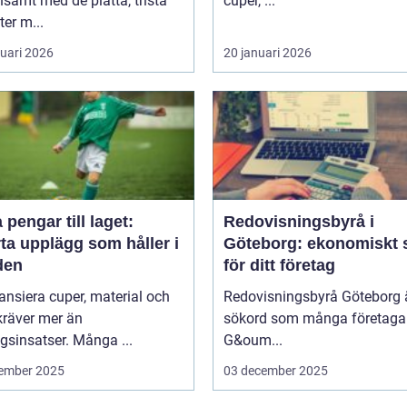
samt med de platta, trista
cuper, ...
ter m...
ruari 2026
20 januari 2026
 pengar till laget:
Redovisningsbyrå i
ta upplägg som håller i
Göteborg: ekonomiskt 
den
för ditt företag
nansiera cuper, material och
Redovisningsbyrå Göteborg ä
kräver mer än
sökord som många företagar
sinsatser. Många ...
G&oum...
ember 2025
03 december 2025