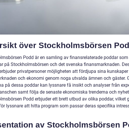
rsikt över Stockholmsbörsen Po
lmsbörsen Podd är en samling av finansrelaterade poddar som
ar på Stockholmsbörsen och det svenska finansmarknaden. De
erbjuder privatpersoner möjligheten att fördjupa sina kunskape
rknaden och ekonomi genom noga utvalda ämnen och gäster.
na på dessa poddar kan lyssnare få insikt och analyser från expe
anschen samt följa de senaste ekonomiska trenderna och nyhet
msbörsen Podd erbjuder ett brett utbud av olika poddar, vilket g
 för lyssnare att hitta program som passar deras specifika intre
sentation av Stockholmsbörsen 