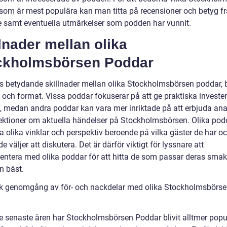
som är mest populära kan man titta på recensioner och betyg f
e samt eventuella utmärkelser som podden har vunnit.
lnader mellan olika
ckholmsbörsen Poddar
ns betydande skillnader mellan olika Stockholmsbörsen poddar, 
l och format. Vissa poddar fokuserar på att ge praktiska investe
s, medan andra poddar kan vara mer inriktade på att erbjuda ana
lektioner om aktuella händelser på Stockholmsbörsen. Olika pod
 olika vinklar och perspektiv beroende på vilka gäster de har oc
 väljer att diskutera. Det är därför viktigt för lyssnare att
entera med olika poddar för att hitta de som passar deras sma
n bäst.
sk genomgång av för- och nackdelar med olika Stockholmsbörs
e senaste åren har Stockholmsbörsen Poddar blivit alltmer popu