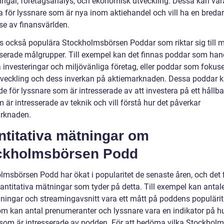
ringar, företagsanalys, och ekonomisk utveckling. Dessa kan va
a för lyssnare som är nya inom aktiehandel och vill ha en breda
se av finansvärlden.
ns också populära Stockholmsbörsen Poddar som riktar sig till 
iserade målgrupper. Till exempel kan det finnas poddar som ha
a investeringar och miljövänliga företag, eller poddar som fokus
tveckling och dess inverkan på aktiemarknaden. Dessa poddar 
nde för lyssnare som är intresserade av att investera på ett hållba
m är intresserade av teknik och vill förstå hur det påverkar
rknaden.
ntitativa mätningar om
ckholmsbörsen Podd
lmsbörsen Podd har ökat i popularitet de senaste åren, och det f
vantitativa mätningar som tyder på detta. Till exempel kan antal
ningar och streamingavsnitt vara ett mått på poddens populärit
m kan antal prenumeranter och lyssnare vara en indikator på h
om är intresserade av podden. För att bedöma vilka Stockhol