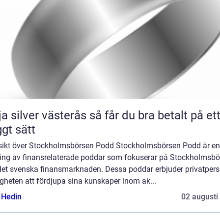
lver västerås så får du bra betalt på ett
ggt sätt
sikt över Stockholmsbörsen Podd Stockholmsbörsen Podd är en
ing av finansrelaterade poddar som fokuserar på Stockholmsbö
det svenska finansmarknaden. Dessa poddar erbjuder privatper
gheten att fördjupa sina kunskaper inom ak...
s Hedin
02 augusti