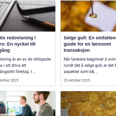
tiv redovisning i
Selge gull: En omfatte
o: En nyckel till
guide for en lønnsom
gång
transaksjon
sning är en av de viktigaste
Når tankene begynner å svirr
a i att driva ett
rundt det å selge gull, er det f
ngsrikt företag. I ...
aspekter som b&...
ember 2025
29 oktober 2025