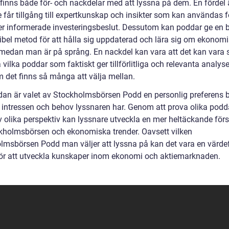
finns både för- och nackdelar med att lyssna på dem. En fördel ä
 får tillgång till expertkunskap och insikter som kan användas f
er informerade investeringsbeslut. Dessutom kan poddar ge en
xibel metod för att hålla sig uppdaterad och lära sig om ekonom
 medan man är på språng. En nackdel kan vara att det kan vara s
ilka poddar som faktiskt ger tillförlitliga och relevanta analyse
m det finns så många att välja mellan.
ndan är valet av Stockholmsbörsen Podd en personlig preferens 
a intressen och behov lyssnaren har. Genom att prova olika podd
v olika perspektiv kan lyssnare utveckla en mer heltäckande förs
kholmsbörsen och ekonomiska trender. Oavsett vilken
lmsbörsen Podd man väljer att lyssna på kan det vara en värdef
för att utveckla kunskaper inom ekonomi och aktiemarknaden.