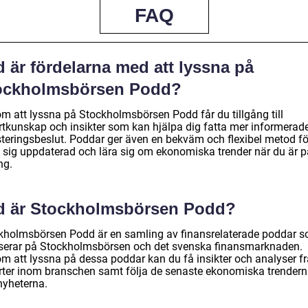
FAQ
 är fördelarna med att lyssna på
ockholmsbörsen Podd?
m att lyssna på Stockholmsbörsen Podd får du tillgång till
rtkunskap och insikter som kan hjälpa dig fatta mer informerad
steringsbeslut. Poddar ger även en bekväm och flexibel metod fö
a sig uppdaterad och lära sig om ekonomiska trender när du är p
ng.
d är Stockholmsbörsen Podd?
kholmsbörsen Podd är en samling av finansrelaterade poddar 
serar på Stockholmsbörsen och det svenska finansmarknaden.
m att lyssna på dessa poddar kan du få insikter och analyser f
rter inom branschen samt följa de senaste ekonomiska trender
nyheterna.