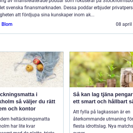
ing av finansrelaterade poddar som fokuserar på Stockholmsbö
det svenska finansmarknaden. Dessa poddar erbjuder privatper
gheten att fördjupa sina kunskaper inom ak...
a Blom
08 april
äckningsmatta i
Så kan lag tjäna pengar
holm så väljer du rätt
ett smart och hållbart s
hem och kontor
Att fylla på lagkassan är en
dern heltäckningsmatta
återkommande utmaning för
olm har lite kvar
flesta idrottslag. Nya matchst