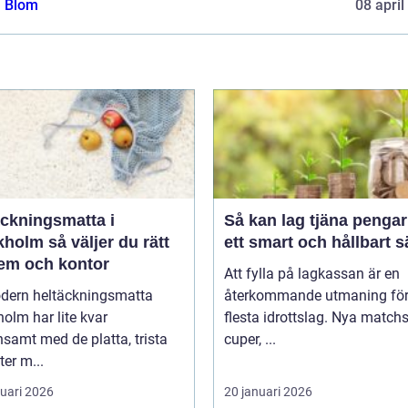
a Blom
08 april
äckningsmatta i
Så kan lag tjäna pengar
holm så väljer du rätt
ett smart och hållbart s
hem och kontor
Att fylla på lagkassan är en
dern heltäckningsmatta
återkommande utmaning för
olm har lite kvar
flesta idrottslag. Nya matchst
samt med de platta, trista
cuper, ...
ter m...
ruari 2026
20 januari 2026