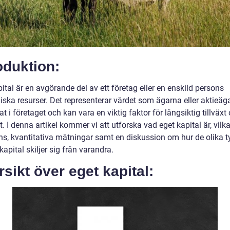
oduktion:
ital är en avgörande del av ett företag eller en enskild persons
ska resurser. Det representerar värdet som ägarna eller aktieäg
at i företaget och kan vara en viktig faktor för långsiktig tillväxt
et. I denna artikel kommer vi att utforska vad eget kapital är, vilk
ns, kvantitativa mätningar samt en diskussion om hur de olika 
kapital skiljer sig från varandra.
sikt över eget kapital: