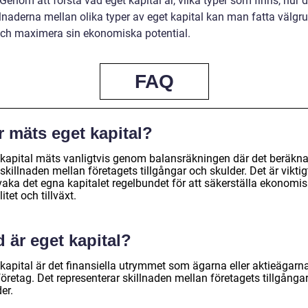
. Genom att förstå vad eget kapital är, vilka typer som finns, hur 
llnaderna mellan olika typer av eget kapital kan man fatta välg
och maximera sin ekonomiska potential.
FAQ
r mäts eget kapital?
 kapital mäts vanligtvis genom balansräkningen där det beräkn
killnaden mellan företagets tillgångar och skulder. Det är viktigt
vaka det egna kapitalet regelbundet för att säkerställa ekonomis
litet och tillväxt.
 är eget kapital?
 kapital är det finansiella utrymmet som ägarna eller aktieägarn
 företag. Det representerar skillnaden mellan företagets tillgånga
er.