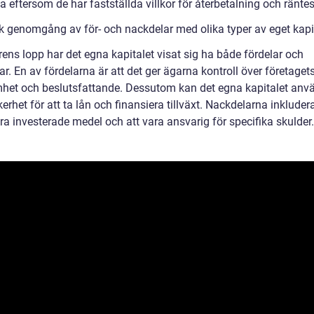
da eftersom de har fastställda villkor för återbetalning och räntes
sk genomgång av för- och nackdelar med olika typer av eget kapi
ens lopp har det egna kapitalet visat sig ha både fördelar och
r. En av fördelarna är att det ger ägarna kontroll över företaget
het och beslutsfattande. Dessutom kan det egna kapitalet anv
rhet för att ta lån och finansiera tillväxt. Nackdelarna inkludera
ora investerade medel och att vara ansvarig för specifika skulder.