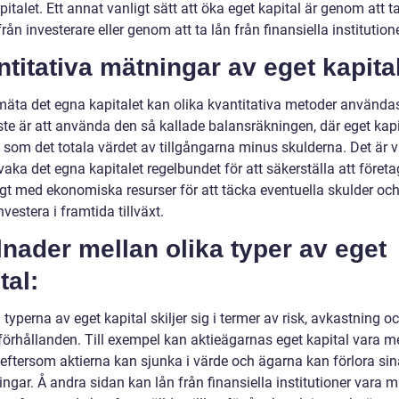
italet. Ett annat vanligt sätt att öka eget kapital är genom att ta
från investerare eller genom att ta lån från finansiella institutione
titativa mätningar av eget kapital
 mäta det egna kapitalet kan olika kvantitativa metoder använda
ste är att använda den så kallade balansräkningen, där eget kapi
 som det totala värdet av tillgångarna minus skulderna. Det är vi
vaka det egna kapitalet regelbundet för att säkerställa att företa
ligt med ekonomiska resurser för att täcka eventuella skulder och
vestera i framtida tillväxt.
lnader mellan olika typer av eget
tal:
 typerna av eget kapital skiljer sig i termer av risk, avkastning o
örhållanden. Till exempel kan aktieägarnas eget kapital vara m
t eftersom aktierna kan sjunka i värde och ägarna kan förlora si
ingar. Å andra sidan kan lån från finansiella institutioner vara m