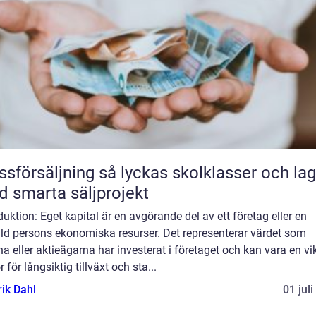
äljning så lyckas skolklasser och lag
 smarta säljprojekt
duktion: Eget kapital är en avgörande del av ett företag eller en
ild persons ekonomiska resurser. Det representerar värdet som
a eller aktieägarna har investerat i företaget och kan vara en vi
r för långsiktig tillväxt och sta...
rik Dahl
01 jul