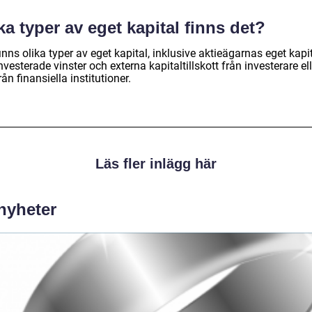
ka typer av eget kapital finns det?
inns olika typer av eget kapital, inklusive aktieägarnas eget kapit
nvesterade vinster och externa kapitaltillskott från investerare ell
rån finansiella institutioner.
Läs fler inlägg här
 nyheter