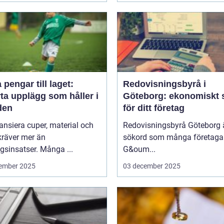
 pengar till laget:
Redovisningsbyrå i
ta upplägg som håller i
Göteborg: ekonomiskt 
den
för ditt företag
nansiera cuper, material och
Redovisningsbyrå Göteborg ä
kräver mer än
sökord som många företagar
sinsatser. Många ...
G&oum...
ember 2025
03 december 2025