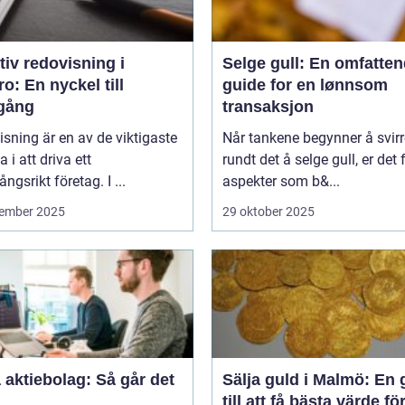
tiv redovisning i
Selge gull: En omfatte
o: En nyckel till
guide for en lønnsom
gång
transaksjon
sning är en av de viktigaste
Når tankene begynner å svirr
a i att driva ett
rundt det å selge gull, er det f
ngsrikt företag. I ...
aspekter som b&...
ember 2025
29 oktober 2025
aktiebolag: Så går det
Sälja guld i Malmö: En 
till att få bästa värde för