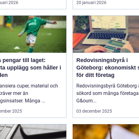
ruari 2026
20 januari 2026
 pengar till laget:
Redovisningsbyrå i
ta upplägg som håller i
Göteborg: ekonomiskt 
den
för ditt företag
nansiera cuper, material och
Redovisningsbyrå Göteborg ä
kräver mer än
sökord som många företagar
sinsatser. Många ...
G&oum...
ember 2025
03 december 2025