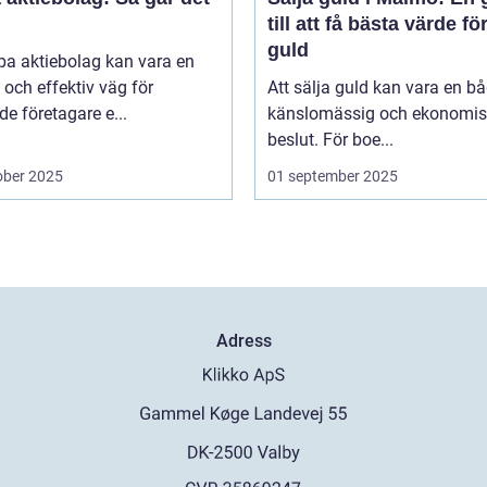
till att få bästa värde för
guld
pa aktiebolag kan vara en
och effektiv väg för
Att sälja guld kan vara en b
de företagare e...
känslomässig och ekonomis
beslut. För boe...
ober 2025
01 september 2025
Adress