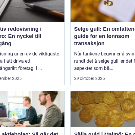
tiv redovisning i
Selge gull: En omfatte
o: En nyckel till
guide for en lønnsom
gång
transaksjon
sning är en av de viktigaste
Når tankene begynner å svirr
a i att driva ett
rundt det å selge gull, er det f
ngsrikt företag. I ...
aspekter som b&...
ember 2025
29 oktober 2025
aktiebolag: Så går det
Sälja guld i Malmö: En 