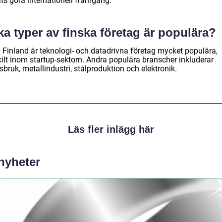
ats göra internationell framgång.
ka typer av finska företag är populära?
 Finland är teknologi- och datadrivna företag mycket populära,
kilt inom startup-sektorn. Andra populära branscher inkluderar
bruk, metallindustri, stålproduktion och elektronik.
Läs fler inlägg här
 nyheter