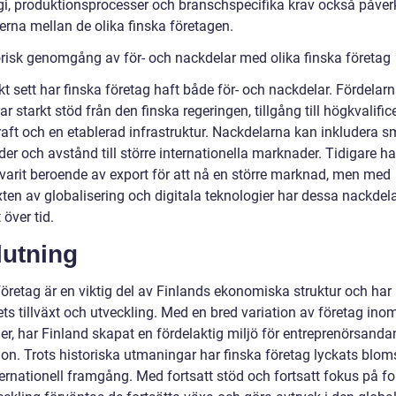
gi, produktionsprocesser och branschspecifika krav också påver
erna mellan de olika finska företagen.
orisk genomgång av för- och nackdelar med olika finska företag
kt sett har finska företag haft både för- och nackdelar. Fördelar
ar starkt stöd från den finska regeringen, tillgång till högkvalific
raft och en etablerad infrastruktur. Nackdelarna kan inkludera 
r och avstånd till större internationella marknader. Tidigare ha
 varit beroende av export för att nå en större marknad, men med
ten av globalisering och digitala teknologier har dessa nackdel
över tid.
lutning
öretag är en viktig del av Finlands ekonomiska struktur och har 
dets tillväxt och utveckling. Med en bred variation av företag ino
er, har Finland skapat en fördelaktig miljö för entreprenörsanda
ion. Trots historiska utmaningar har finska företag lyckats blom
ternationell framgång. Med fortsatt stöd och fortsatt fokus på f