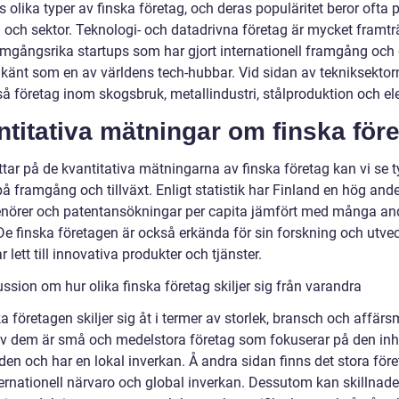
s olika typer av finska företag, och deras populäritet beror ofta 
 och sektor. Teknologi- och datadrivna företag är mycket framt
mgångsrika startups som har gjort internationell framgång och 
 känt som en av världens tech-hubbar. Vid sidan av tekniksektor
å företag inom skogsbruk, metallindustri, stålproduktion och ele
titativa mätningar om finska för
ittar på de kvantitativa mätningarna av finska företag kan vi se t
å framgång och tillväxt. Enligt statistik har Finland en hög ande
enörer och patentansökningar per capita jämfört med många an
De finska företagen är också erkända för sin forskning och utvec
ar lett till innovativa produkter och tjänster.
ssion om hur olika finska företag skiljer sig från varandra
a företagen skiljer sig åt i termer av storlek, bransch och affärs
av dem är små och medelstora företag som fokuserar på den i
en och har en lokal inverkan. Å andra sidan finns det stora för
ernationell närvaro och global inverkan. Dessutom kan skillnader