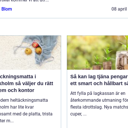
a Blom
08 april
äckningsmatta i
Så kan lag tjäna pengar
holm så väljer du rätt
ett smart och hållbart s
hem och kontor
Att fylla på lagkassan är en
dern heltäckningsmatta
återkommande utmaning för
olm har lite kvar
flesta idrottslag. Nya matchst
samt med de platta, trista
cuper, ...
ter m...